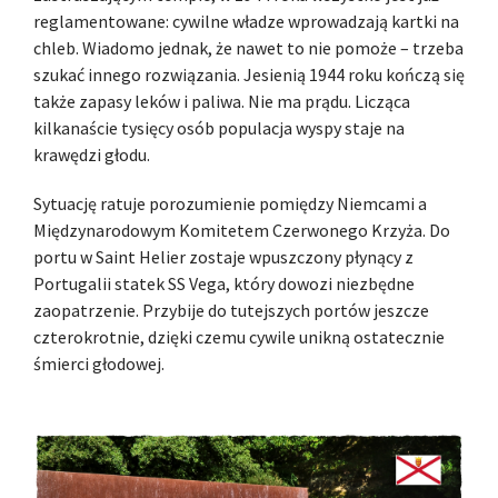
reglamentowane: cywilne władze wprowadzają kartki na
chleb. Wiadomo jednak, że nawet to nie pomoże – trzeba
szukać innego rozwiązania. Jesienią 1944 roku kończą się
także zapasy leków i paliwa. Nie ma prądu. Licząca
kilkanaście tysięcy osób populacja wyspy staje na
krawędzi głodu.
Sytuację ratuje porozumienie pomiędzy Niemcami a
Międzynarodowym Komitetem Czerwonego Krzyża. Do
portu w Saint Helier zostaje wpuszczony płynący z
Portugalii statek SS Vega, który dowozi niezbędne
zaopatrzenie. Przybije do tutejszych portów jeszcze
czterokrotnie, dzięki czemu cywile unikną ostatecznie
śmierci głodowej.