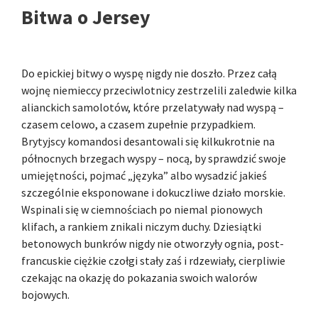
Bitwa o Jersey
Do epickiej bitwy o wyspę nigdy nie doszło. Przez całą
wojnę niemieccy przeciwlotnicy zestrzelili zaledwie kilka
alianckich samolotów, które przelatywały nad wyspą –
czasem celowo, a czasem zupełnie przypadkiem.
Brytyjscy komandosi desantowali się kilkukrotnie na
północnych brzegach wyspy – nocą, by sprawdzić swoje
umiejętności, pojmać „języka” albo wysadzić jakieś
szczególnie eksponowane i dokuczliwe działo morskie.
Wspinali się w ciemnościach po niemal pionowych
klifach, a rankiem znikali niczym duchy. Dziesiątki
betonowych bunkrów nigdy nie otworzyły ognia, post-
francuskie ciężkie czołgi stały zaś i rdzewiały, cierpliwie
czekając na okazję do pokazania swoich walorów
bojowych.