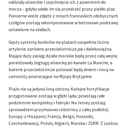
oddziały alianckie i zepchnięcie ich z powrotem do
morza – gdyby udało im się przedrzeć przez piekło plaż.
Pancerne wieże zdjęte z innych francuskich zdobycznych
czołgów zostają wkomponowane w betonowe podstawy
ustawione na skałach.
Gęsty systemy bunkrów na plażach uzupełnia liczna
artyleria: zarówno przeciwlotnicza jak i dalekosiężna.
Mające duży zasięg działa morskie będą przez całą wojnę
paraliżowały żeglugę aliancką po kanale La Manche; a
baterie przeciwlotnicze polować będą dniem i nocą na
samoloty powracające na Wyspy Brytyjskie.
Plaże nie są jedyna linią obrony. Kolejne fortyfikacje
przygotowane zostają w głębi lądu; powstają całe
podziemne kompleksy i fabryki. Na Jersey zostają
sprowadzeni przymusowi robotnicy z całej podbitej
Europy: z Hiszpanii, Francji, Belgii, Holandii,
Czechosłowacji, Polski, Algierii, Maroka i ZSRR. Z sześciu