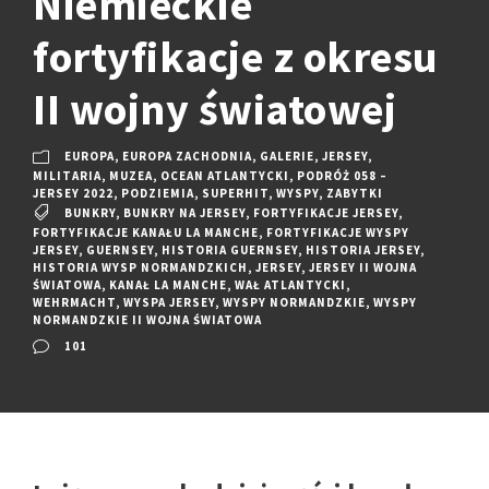
Niemieckie
fortyfikacje z okresu
II wojny światowej
EUROPA
,
EUROPA ZACHODNIA
,
GALERIE
,
JERSEY
,
MILITARIA
,
MUZEA
,
OCEAN ATLANTYCKI
,
PODRÓŻ 058 –
JERSEY 2022
,
PODZIEMIA
,
SUPERHIT
,
WYSPY
,
ZABYTKI
BUNKRY
,
BUNKRY NA JERSEY
,
FORTYFIKACJE JERSEY
,
FORTYFIKACJE KANAŁU LA MANCHE
,
FORTYFIKACJE WYSPY
JERSEY
,
GUERNSEY
,
HISTORIA GUERNSEY
,
HISTORIA JERSEY
,
HISTORIA WYSP NORMANDZKICH
,
JERSEY
,
JERSEY II WOJNA
ŚWIATOWA
,
KANAŁ LA MANCHE
,
WAŁ ATLANTYCKI
,
WEHRMACHT
,
WYSPA JERSEY
,
WYSPY NORMANDZKIE
,
WYSPY
NORMANDZKIE II WOJNA ŚWIATOWA
101