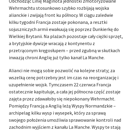
Obchodząc Linię Maginota jednostki zmotoryzowane
Wehrmachtu stosunkowo szybko rozbijają wojska
alianckie i zwijają front ku północy. W ciągu zaledwie
kilku tygodni Francja zostaje pokonana, a resztki
sojuszniczych armii ewakuują się poprzez Dunkierkę do
Wielkiej Brytanii. Na plażach pozostaje cały ciężki sprzęt,
a brytyjskie dywizje wracają z kontynentu z
przetrąconym kręgosłupem – przed zgubną w skutkach
inwazją chroni Anglię już tylko kanał La Manche.
Alianci nie mogą sobie pozwolić na kolejne straty; za
wszelką cenę potrzebny jest im czas na reorganizację i
uzupełnienie wojsk. Tymczasem 22 czerwca Francja
ostatecznie kapituluje, a cała jej północna część zostaje
zajęta przez zdawałoby się niepokonany Wehrmacht.
Pomiędzy Francją a Anglią leżą Wyspy Normandzkie –
archipelag kilku wysp i wysepek, który za sprawą
swojego położenia umożliwia sprawowanie kontroli nad
zachodnim wyjściem z kanału La Manche. Wyspy te stają