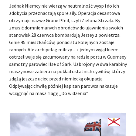
Jednak Niemcy nie wierzą w neutralność wysp i do ich
zdobycia przeznaczają spore siły. Operacja desantowa
otrzymuje nazwę Grüne Pfeil, czyli Zielona Strzała. By
zmusić domniemanych obrońców do ujawnienia swoich
stanowisk 28 czerwca bombardują Jersey z powietrza.
Ginie 45 mieszkańców, ponad stu kolejnych zostaje
rannych. Ale archipelag milczy – z jednym wyjątkiem:
ostrzeliwuje się zacumowany na redzie portu w Guernsey
samotny parowiec Ilse of Sark. Uzbrojony w dwa karabiny
maszynowe zabiera na pokład ostatnich cywilów, którzy
zdążą jeszcze uciec przed niemiecką okupacją.
Odpływając chwilę później kapitan parowca nakazuje
wciągnąć na masz flagę „Do widzenia”