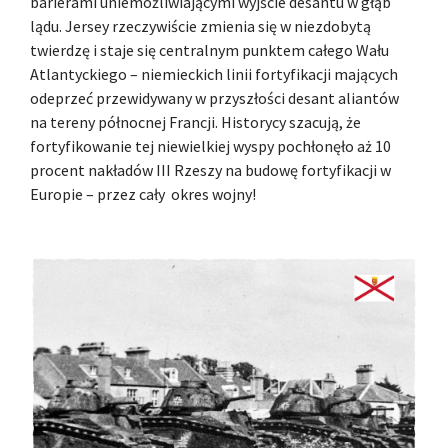
barierami uniemożliwiającymi wyjście desantu w głąb
lądu. Jersey rzeczywiście zmienia się w niezdobytą
twierdzę i staje się centralnym punktem całego Wału
Atlantyckiego – niemieckich linii fortyfikacji mających
odeprzeć przewidywany w przyszłości desant aliantów
na tereny północnej Francji. Historycy szacują, że
fortyfikowanie tej niewielkiej wyspy pochłonęło aż 10
procent nakładów III Rzeszy na budowę fortyfikacji w
Europie – przez cały okres wojny!