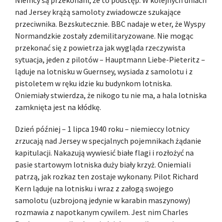
nad Jersey krążą samoloty zwiadowcze szukające
przeciwnika. Bezskutecznie. BBC nadaje w eter, że Wyspy
Normandzkie zostały zdemilitaryzowane. Nie mogąc
przekonać się z powietrza jak wygląda rzeczywista
sytuacja, jeden z pilotów – Hauptmann Liebe-Pieteritz –
ląduje na lotnisku w Guernsey, wysiada z samolotu i z
pistoletem w ręku idzie ku budynkom lotniska.
Oniemiały stwierdza, że nikogo tu nie ma, a hala lotniska
zamknięta jest na kłódkę.
Dzień później – 1 lipca 1940 roku – niemieccy lotnicy
zrzucają nad Jersey w specjalnych pojemnikach żądanie
kapitulacji. Nakazują wywiesić białe flagi i rozłożyć na
pasie startowym lotniska duży biały krzyż. Oniemiali
patrzą, jak rozkaz ten zostaje wykonany. Pilot Richard
Kern ląduje na lotnisku i wraz z załogą swojego
samolotu (uzbrojoną jedynie w karabin maszynowy)
rozmawia z napotkanym cywilem. Jest nim Charles