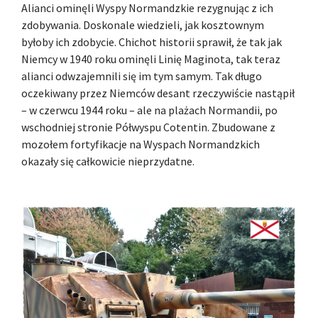
Alianci ominęli Wyspy Normandzkie rezygnując z ich
zdobywania. Doskonale wiedzieli, jak kosztownym
byłoby ich zdobycie. Chichot historii sprawił, że tak jak
Niemcy w 1940 roku ominęli Linię Maginota, tak teraz
alianci odwzajemnili się im tym samym. Tak długo
oczekiwany przez Niemców desant rzeczywiście nastąpił
– w czerwcu 1944 roku – ale na plażach Normandii, po
wschodniej stronie Półwyspu Cotentin. Zbudowane z
mozołem fortyfikacje na Wyspach Normandzkich
okazały się całkowicie nieprzydatne.