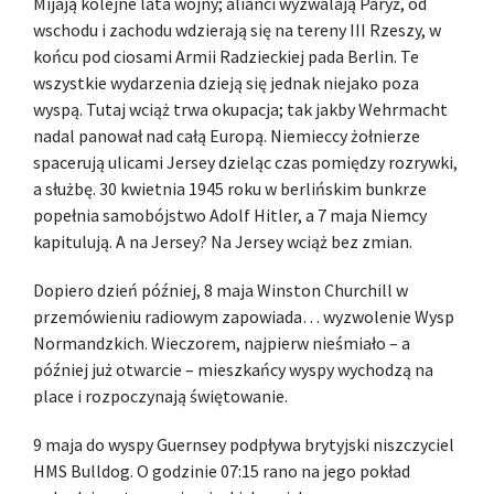
Mijają kolejne lata wojny; alianci wyzwalają Paryż, od
wschodu i zachodu wdzierają się na tereny III Rzeszy, w
końcu pod ciosami Armii Radzieckiej pada Berlin. Te
wszystkie wydarzenia dzieją się jednak niejako poza
wyspą. Tutaj wciąż trwa okupacja; tak jakby Wehrmacht
nadal panował nad całą Europą. Niemieccy żołnierze
spacerują ulicami Jersey dzieląc czas pomiędzy rozrywki,
a służbę. 30 kwietnia 1945 roku w berlińskim bunkrze
popełnia samobójstwo Adolf Hitler, a 7 maja Niemcy
kapitulują. A na Jersey? Na Jersey wciąż bez zmian.
Dopiero dzień później, 8 maja Winston Churchill w
przemówieniu radiowym zapowiada… wyzwolenie Wysp
Normandzkich. Wieczorem, najpierw nieśmiało – a
później już otwarcie – mieszkańcy wyspy wychodzą na
place i rozpoczynają świętowanie.
9 maja do wyspy Guernsey podpływa brytyjski niszczyciel
HMS Bulldog. O godzinie 07:15 rano na jego pokład