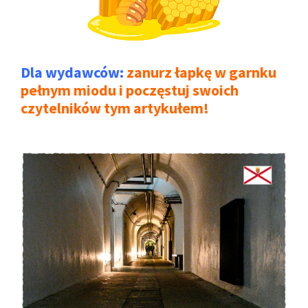
Dla wydawców:
zanurz łapkę w garnku
pełnym miodu i poczęstuj swoich
czytelników tym artykułem!