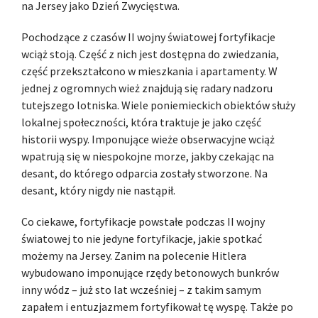
na Jersey jako Dzień Zwycięstwa.
Pochodzące z czasów II wojny światowej fortyfikacje
wciąż stoją. Część z nich jest dostępna do zwiedzania,
część przekształcono w mieszkania i apartamenty. W
jednej z ogromnych wież znajdują się radary nadzoru
tutejszego lotniska. Wiele poniemieckich obiektów służy
lokalnej społeczności, która traktuje je jako część
historii wyspy. Imponujące wieże obserwacyjne wciąż
wpatrują się w niespokojne morze, jakby czekając na
desant, do którego odparcia zostały stworzone. Na
desant, który nigdy nie nastąpił.
Co ciekawe, fortyfikacje powstałe podczas II wojny
światowej to nie jedyne fortyfikacje, jakie spotkać
możemy na Jersey. Zanim na polecenie Hitlera
wybudowano imponujące rzędy betonowych bunkrów
inny wódz – już sto lat wcześniej – z takim samym
zapałem i entuzjazmem fortyfikował tę wyspę. Także po