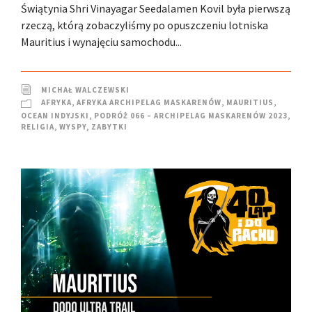
Świątynia Shri Vinayagar Seedalamen Kovil była pierwszą
rzeczą, którą zobaczyliśmy po opuszczeniu lotniska
Mauritius i wynajęciu samochodu...
MICHAŁ WALCZEWSKI
AFRYKA
,
AFRYKA ARCHIPELAG MASKARENÓW
,
MAURITIUS
,
OCEAN INDYJSKI
,
PODRÓŻ 066 – ARCHIPELAG MASKARENÓW 2023
,
RELIGIA
,
WYSPY
,
ZABYTKI