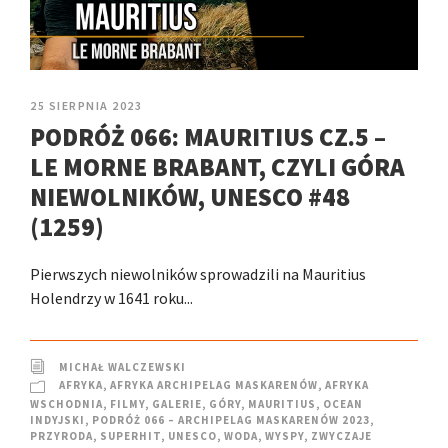
25 SIERPNIA 2023
PODRÓŻ 066: MAURITIUS CZ.5 –
LE MORNE BRABANT, CZYLI GÓRA
NIEWOLNIKÓW, UNESCO #48
(1259)
Pierwszych niewolników sprowadzili na Mauritius
Holendrzy w 1641 roku...
MICHAŁ WALCZEWSKI
AFRYKA
,
AFRYKA ARCHIPELAG MASKARENÓW
,
AFRYKA
WSCHODNIA
,
FILMY
,
GALERIE
,
GÓRY
,
MAURITIUS
,
OCEAN
INDYJSKI
,
PODRÓŻ 066 – ARCHIPELAG MASKARENÓW 2023
,
PRZYRODA
,
SUPERHIT
,
UNESCO
,
WODA
,
WYSPY
,
ZWYCZAJE