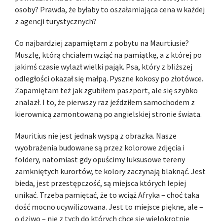
osoby? Prawda, że byłaby to oszałamiająca cena w każdej
z agencji turystycznych?
Co najbardziej zapamiętam z pobytu na Maurtiusie?
Muszlę, którą chciałem wziąć na pamiątkę, a z której po
jakimś czasie wylazł wielki pająk. Psa, który z bliższej
odległości okazał się małpą. Pyszne kokosy po złotówce.
Zapamiętam też jak zgubiłem paszport, ale się szybko
znalazł. I to, że pierwszy raz jeździłem samochodem z
kierownicą zamontowaną po angielskiej stronie świata.
Mauritius nie jest jednak wyspą z obrazka. Nasze
wyobrażenia budowane są przez kolorowe zdjęcia i
foldery, natomiast gdy opuścimy luksusowe tereny
zamkniętych kurortów, te kolory zaczynają blaknąć. Jest
bieda, jest przestępczość, są miejsca których lepiej
unikać. Trzeba pamiętać, że to wciąż Afryka – choć taka
dość mocno ucywilizowana. Jest to miejsce piękne, ale –
o dziwo – nie z tych do których chce się wielokrotnie