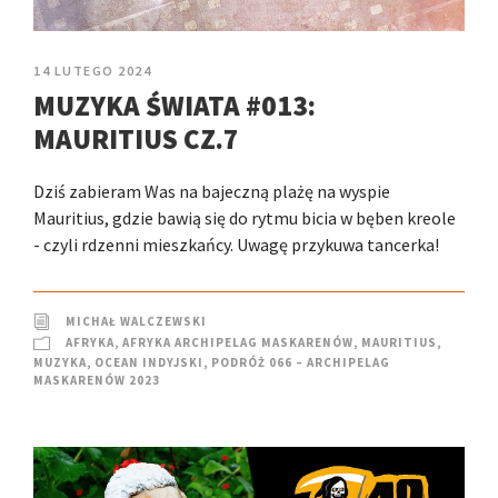
14 LUTEGO 2024
MUZYKA ŚWIATA #013:
MAURITIUS CZ.7
Dziś zabieram Was na bajeczną plażę na wyspie
Mauritius, gdzie bawią się do rytmu bicia w bęben kreole
- czyli rdzenni mieszkańcy. Uwagę przykuwa tancerka!
MICHAŁ WALCZEWSKI
AFRYKA
,
AFRYKA ARCHIPELAG MASKARENÓW
,
MAURITIUS
,
MUZYKA
,
OCEAN INDYJSKI
,
PODRÓŻ 066 – ARCHIPELAG
MASKARENÓW 2023