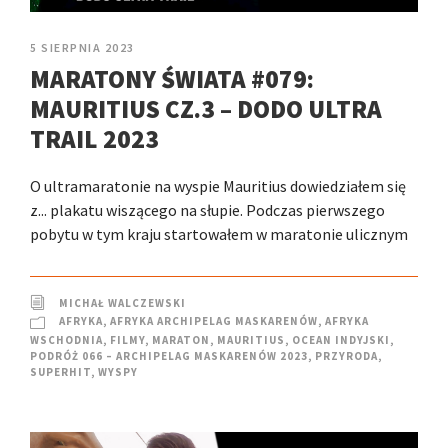
5 SIERPNIA 2023
MARATONY ŚWIATA #079:
MAURITIUS CZ.3 – DODO ULTRA
TRAIL 2023
O ultramaratonie na wyspie Mauritius dowiedziałem się
z... plakatu wiszącego na słupie. Podczas pierwszego
pobytu w tym kraju startowałem w maratonie ulicznym
MICHAŁ WALCZEWSKI
AFRYKA
,
AFRYKA ARCHIPELAG MASKARENÓW
,
AFRYKA
WSCHODNIA
,
FILMY
,
MARATON
,
MAURITIUS
,
OCEAN INDYJSKI
,
PODRÓŻ 066 – ARCHIPELAG MASKARENÓW 2023
,
PRZYRODA
,
SUPERHIT
,
WYSPY