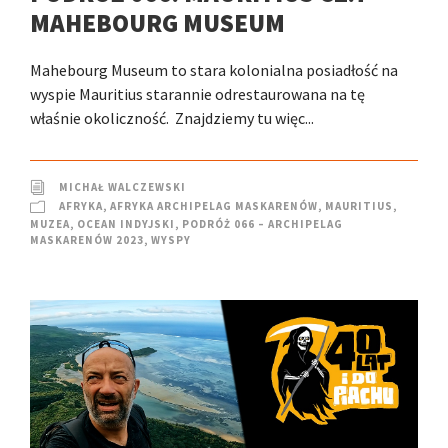
MAHEBOURG MUSEUM
Mahebourg Museum to stara kolonialna posiadłość na
wyspie Mauritius starannie odrestaurowana na tę
właśnie okoliczność. Znajdziemy tu więc...
MICHAŁ WALCZEWSKI
AFRYKA
,
AFRYKA ARCHIPELAG MASKARENÓW
,
MAURITIUS
,
MUZEA
,
OCEAN INDYJSKI
,
PODRÓŻ 066 – ARCHIPELAG
MASKARENÓW 2023
,
WYSPY