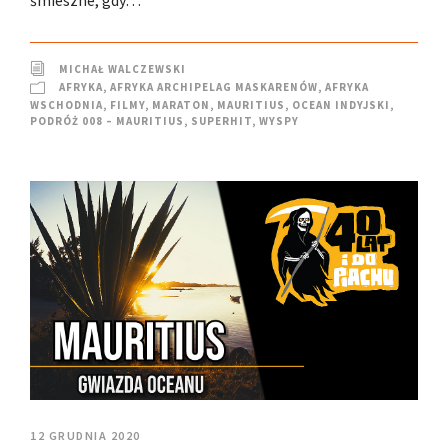
MICHAŁ WALCZEWSKI
AFRYKA
,
AFRYKA ARCHIPELAG MASKARENÓW
,
AFRYKA
WSCHODNIA
,
FILMY
,
MARATON
,
MAURITIUS
,
OCEAN INDYJSKI
,
PODRÓŻ 008 – MAURITIUS
,
SUPERHIT
,
WYSPY
12 GRUDNIA 2020