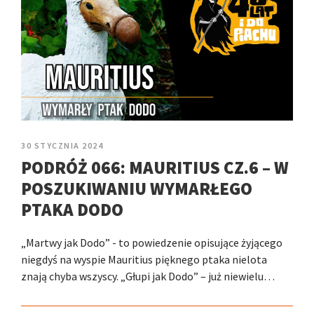
30 STYCZNIA 2024
PODRÓŻ 066: MAURITIUS CZ.6 – W
POSZUKIWANIU WYMARŁEGO
PTAKA DODO
„Martwy jak Dodo” - to powiedzenie opisujące żyjącego
niegdyś na wyspie Mauritius pięknego ptaka nielota
znają chyba wszyscy. „Głupi jak Dodo” – już niewielu…