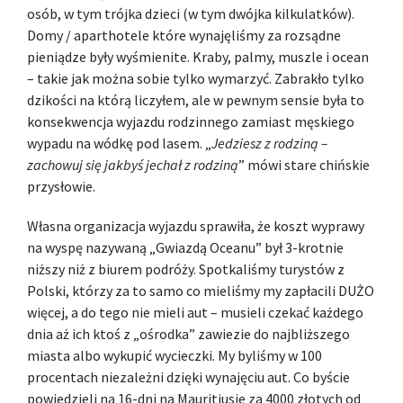
osób, w tym trójka dzieci (w tym dwójka kilkulatków).
Domy / aparthotele które wynajęliśmy za rozsądne
pieniądze były wyśmienite. Kraby, palmy, muszle i ocean
– takie jak można sobie tylko wymarzyć. Zabrakło tylko
dzikości na którą liczyłem, ale w pewnym sensie była to
konsekwencja wyjazdu rodzinnego zamiast męskiego
wypadu na wódkę pod lasem. „
Jedziesz z rodziną –
zachowuj się jakbyś jechał z rodziną
” mówi stare chińskie
przysłowie.
Własna organizacja wyjazdu sprawiła, że koszt wyprawy
na wyspę nazywaną „Gwiazdą Oceanu” był 3-krotnie
niższy niż z biurem podróży. Spotkaliśmy turystów z
Polski, którzy za to samo co mieliśmy my zapłacili DUŻO
więcej, a do tego nie mieli aut – musieli czekać każdego
dnia aż ich ktoś z „ośrodka” zawiezie do najbliższego
miasta albo wykupić wycieczki. My byliśmy w 100
procentach niezależni dzięki wynajęciu aut. Co byście
powiedzieli na 16-dni na Mauritiusie za 4000 złotych od