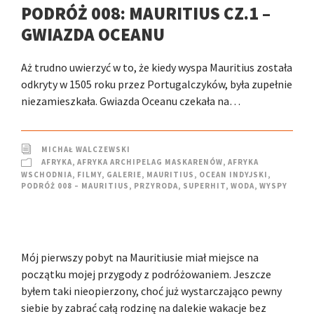
PODRÓŻ 008: MAURITIUS CZ.1 –
GWIAZDA OCEANU
Aż trudno uwierzyć w to, że kiedy wyspa Mauritius została
odkryty w 1505 roku przez Portugalczyków, była zupełnie
niezamieszkała. Gwiazda Oceanu czekała na…
MICHAŁ WALCZEWSKI
AFRYKA
,
AFRYKA ARCHIPELAG MASKARENÓW
,
AFRYKA
WSCHODNIA
,
FILMY
,
GALERIE
,
MAURITIUS
,
OCEAN INDYJSKI
,
PODRÓŻ 008 – MAURITIUS
,
PRZYRODA
,
SUPERHIT
,
WODA
,
WYSPY
Mój pierwszy pobyt na Mauritiusie miał miejsce na
początku mojej przygody z podróżowaniem. Jeszcze
byłem taki nieopierzony, choć już wystarczająco pewny
siebie by zabrać całą rodzinę na dalekie wakacje bez