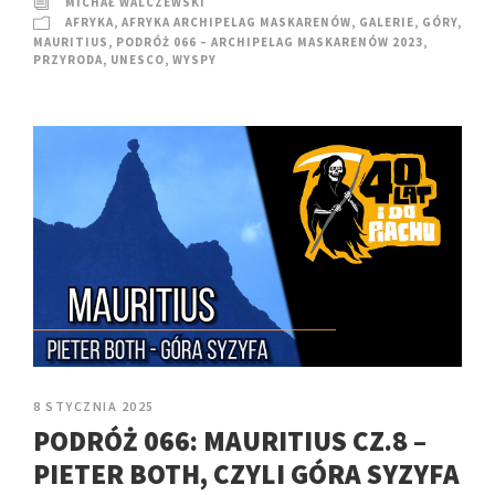
MICHAŁ WALCZEWSKI
AFRYKA
,
AFRYKA ARCHIPELAG MASKARENÓW
,
GALERIE
,
GÓRY
,
MAURITIUS
,
PODRÓŻ 066 – ARCHIPELAG MASKARENÓW 2023
,
PRZYRODA
,
UNESCO
,
WYSPY
8 STYCZNIA 2025
PODRÓŻ 066: MAURITIUS CZ.8 –
PIETER BOTH, CZYLI GÓRA SYZYFA