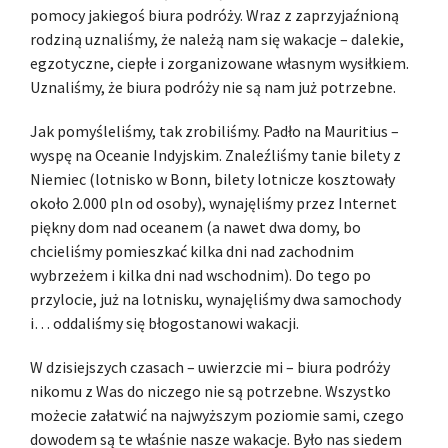
pomocy jakiegoś biura podróży. Wraz z zaprzyjaźnioną
rodziną uznaliśmy, że należą nam się wakacje – dalekie,
egzotyczne, ciepłe i zorganizowane własnym wysiłkiem.
Uznaliśmy, że biura podróży nie są nam już potrzebne.
Jak pomyśleliśmy, tak zrobiliśmy. Padło na Mauritius –
wyspę na Oceanie Indyjskim. Znaleźliśmy tanie bilety z
Niemiec (lotnisko w Bonn, bilety lotnicze kosztowały
około 2.000 pln od osoby), wynajęliśmy przez Internet
piękny dom nad oceanem (a nawet dwa domy, bo
chcieliśmy pomieszkać kilka dni nad zachodnim
wybrzeżem i kilka dni nad wschodnim). Do tego po
przylocie, już na lotnisku, wynajęliśmy dwa samochody
i… oddaliśmy się błogostanowi wakacji.
W dzisiejszych czasach – uwierzcie mi – biura podróży
nikomu z Was do niczego nie są potrzebne. Wszystko
możecie załatwić na najwyższym poziomie sami, czego
dowodem są te właśnie nasze wakacje. Było nas siedem