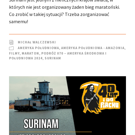
których nie jest organizowany żaden bieg maratoński.
Co zrobić w takiej sytuacji? Trzeba zorganizować
samemu!
MICHAŁ WALCZEWSKI
AMERYKA POŁUDNIOWA
,
AMERYKA POŁUDNIOWA - AMAZONIA
,
FILMY
,
MARATON
,
PODRÓŻ 070 – AMERYKA ŚRODKOWA I
POŁUDNIOWA 2024
,
SURINAM