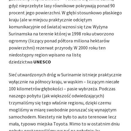
gdyż nieprzebyte lasy równikowe pokrywają ponad 90
procent jego powierzchni. W głębi stosunkowo płaskiego
kraju (ale w miejscu praktycznie odciętym
komunikacyjnie od świata) wznosi się tzw. Wyżyna
Surinamska na terenie której w 1998 roku utworzono
ogromny (liczący ponad półtora miliona hektarów
powierzchni) rezerwat przyrody. W 2000 roku ten
niedostępny region wpisano na listę
dziedzictwa
UNESCO
Sieć utwardzonych dróg w Surinamie istnieje praktycznie
wyłącznie na północy kraju, w wąskim – liczącym niecałe
100 kilometrów głębokości – pasie wybrzeża. Podczas
naszego pobytu (jak większość odwiedzających)
trzymaliśmy się tego właśnie regionu, dzięki czemu
mogliśmy w miarę swobodnie poruszać się wynajętym
samochodem. Niestety nie było to auto terenowe lecz
mała, typowo miejska Toyota. Mimo to w ostatnim dniu
pobytu postanowiliśmy ruszyć na południe: ku