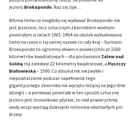
jezioru
Brokopondo
. Raz się żyje…
Wbrew temu co mogłoby się wydawać Brokopondo nie
jest jeziorem, lecz sztucznym zbiornikiem wodnym
powstałym w latach 1961-1964 na skutek wybudowania
tamy na rzece o tej samej nazwie co cały kraj – Surinam.
Brokopondo to ogromny akwen o powierzchni aż 1560
kilometrów kwadratowych – dla porównania
Zalew nad
Soliną
ma zaledwie 22 kilometry kwadratowe, a
Puszczy
Białowieska
– 1500. Co absolutnie niezwykłe i
niepowtarzalne podczas napełniania tego
gigantycznego zbiornika nie wycięto leżącej na jego dnie
dżungli – a ponieważ powstałe w ten sposób sztuczne
jezioro jest stosunkowo płytkie, to nad powierzchnię
wody wciąż wystają dziesiątki milionów obumarłych pni
drzew.