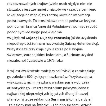
rozpoznawalnych krajów (wiele osób nigdy o nim nie
słyszało, a jeszcze mniej umiałoby wskazać palcem jego
lokalizację na mapie) to zacznę może od informacji
podstawowych. To stosunkowo młode państwo leży na
północnym krańcu Ameryki Południowej, pomiędzy dość
podobnymi do niego pod wieloma
względami
Gujaną
i
Gujaną Francuską
(aż do uzyskania
niepodległości Surinam nazywał się Gujaną Holenderską).
Wszystkie te trzy kraje były jeszcze po II wojnie
światowej europejskimi koloniami, a Surinam uzyskał
niezależność zaledwie w 1975 roku.
Kraj jest dwukrotnie mniejszy od Polski, a zamieszkuje
go zaledwie 600 tysięcy mieszkańców. Przytłaczająca
większość z nich mieszka w wąskim pasie wybrzeża
atlantyckiego – resztę terytorium pokrywa jedna z
najbardziej nieprzebytych i gęstych dżungli naszej
planety. Władze reklamują
Surinam
jako najbardziej
„zalesiony kraj na świecie” – i trudno się temu dziwić,