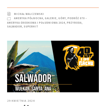
MICHAŁ WALCZEWSKI
AMERYKA PÓŁNOCNA
,
GALERIE
,
GÓRY
,
PODRÓŻ 070 –
AMERYKA ŚRODKOWA I POŁUDNIOWA 2024
,
PRZYRODA
,
SALWADOR
,
SUPERHIT
29 KWIETNIA 2024