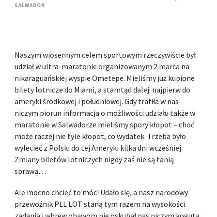
SALWADOR
Naszym wiosennym celem sportowym rzeczywiście był
udział w ultra-maratonie organizowanym 2 marca na
nikaraguańskiej wyspie Ometepe. Mieliśmy już kupione
bilety lotnicze do Miami, a stamtąd dalej: najpierw do
ameryki środkowej i południowej. Gdy trafiła w nas
niczym piorun informacja o możliwości udziału także w
maratonie w Salwadorze mieliśmy spory kłopot – choć
może raczej nie tyle kłopot, co wydatek. Trzeba było
wylecieć z Polski do tej Ameryki kilka dni wcześniej.
Zmiany biletów lotniczych nigdy zaś nie są tanią
sprawą…
Ale mocno chcieć to móc! Udało się, a nasz narodowy
przewoźnik PLL LOT staną tym razem na wysokości
zadania i wbrew obawom nie oskubał nas niczym koguta