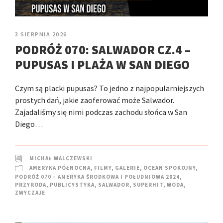
3 SIERPNIA 2026
PODRÓŻ 070: SALWADOR CZ.4 –
PUPUSAS I PLAŻA W SAN DIEGO
Czym są placki pupusas? To jedno z najpopularniejszych
prostych dań, jakie zaoferować może Salwador.
Zajadaliśmy się nimi podczas zachodu słońca w San
Diego…
MICHAŁ WALCZEWSKI
AMERYKA PÓŁNOCNA
,
FILMY
,
GALERIE
,
OCEAN SPOKOJNY
,
PODRÓŻ 070 – AMERYKA ŚRODKOWA I POŁUDNIOWA 2024
,
PRZYRODA
,
PUBLICYSTYKA
,
SALWADOR
,
SUPERHIT
,
WODA
,
ZWYCZAJE