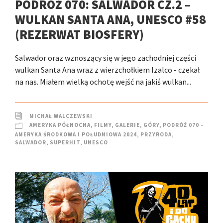
PODRÓŻ 070: SALWADOR CZ.2 –
WULKAN SANTA ANA, UNESCO #58
(REZERWAT BIOSFERY)
Salwador oraz wznoszący się w jego zachodniej części
wulkan Santa Ana wraz z wierzchołkiem Izalco - czekał
na nas. Miałem wielką ochotę wejść na jakiś wulkan...
MICHAŁ WALCZEWSKI
AMERYKA PÓŁNOCNA
,
FILMY
,
GALERIE
,
GÓRY
,
PODRÓŻ 070 –
AMERYKA ŚRODKOWA I POŁUDNIOWA 2024
,
PRZYRODA
,
SALWADOR
,
SUPERHIT
,
UNESCO