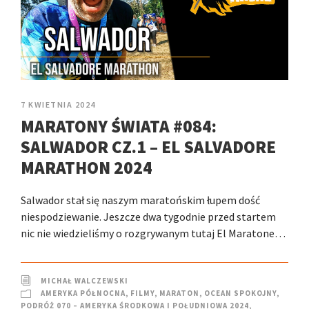
7 KWIETNIA 2024
MARATONY ŚWIATA #084:
SALWADOR CZ.1 – EL SALVADORE
MARATHON 2024
Salwador stał się naszym maratońskim łupem dość
niespodziewanie. Jeszcze dwa tygodnie przed startem
nic nie wiedzieliśmy o rozgrywanym tutaj El Maratone…
MICHAŁ WALCZEWSKI
AMERYKA PÓŁNOCNA
,
FILMY
,
MARATON
,
OCEAN SPOKOJNY
,
PODRÓŻ 070 – AMERYKA ŚRODKOWA I POŁUDNIOWA 2024
,