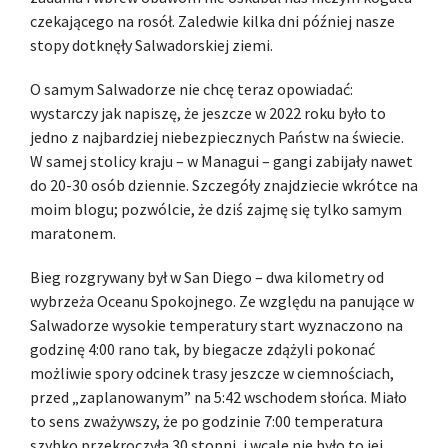
czekającego na rosół. Zaledwie kilka dni później nasze
stopy dotknęły Salwadorskiej ziemi.
O samym Salwadorze nie chcę teraz opowiadać:
wystarczy jak napiszę, że jeszcze w 2022 roku było to
jedno z najbardziej niebezpiecznych Państw na świecie.
W samej stolicy kraju – w Managui – gangi zabijały nawet
do 20-30 osób dziennie. Szczegóły znajdziecie wkrótce na
moim blogu; pozwólcie, że dziś zajmę się tylko samym
maratonem.
Bieg rozgrywany był w San Diego – dwa kilometry od
wybrzeża Oceanu Spokojnego. Ze względu na panujące w
Salwadorze wysokie temperatury start wyznaczono na
godzinę 4:00 rano tak, by biegacze zdążyli pokonać
możliwie spory odcinek trasy jeszcze w ciemnościach,
przed „zaplanowanym” na 5:42 wschodem słońca. Miało
to sens zważywszy, że po godzinie 7:00 temperatura
szybko przekroczyła 30 stopni, i wcale nie było to jej