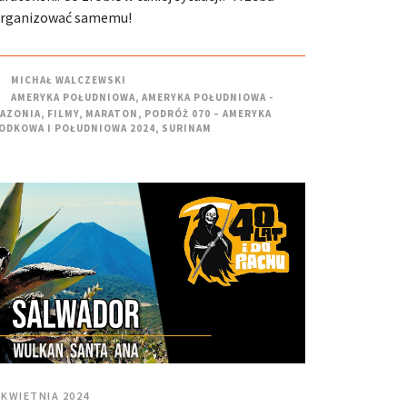
rganizować samemu!
MICHAŁ WALCZEWSKI
AMERYKA POŁUDNIOWA
,
AMERYKA POŁUDNIOWA -
AZONIA
,
FILMY
,
MARATON
,
PODRÓŻ 070 – AMERYKA
ODKOWA I POŁUDNIOWA 2024
,
SURINAM
 KWIETNIA 2024