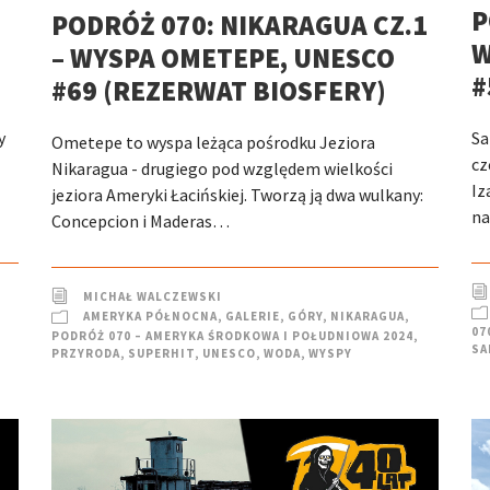
P
PODRÓŻ 070: NIKARAGUA CZ.1
W
– WYSPA OMETEPE, UNESCO
#
#69 (REZERWAT BIOSFERY)
y
Sa
Ometepe to wyspa leżąca pośrodku Jeziora
cz
Nikaragua - drugiego pod względem wielkości
Iz
jeziora Ameryki Łacińskiej. Tworzą ją dwa wulkany:
na
Concepcion i Maderas…
MICHAŁ WALCZEWSKI
AMERYKA PÓŁNOCNA
,
GALERIE
,
GÓRY
,
NIKARAGUA
,
07
PODRÓŻ 070 – AMERYKA ŚRODKOWA I POŁUDNIOWA 2024
,
SA
PRZYRODA
,
SUPERHIT
,
UNESCO
,
WODA
,
WYSPY