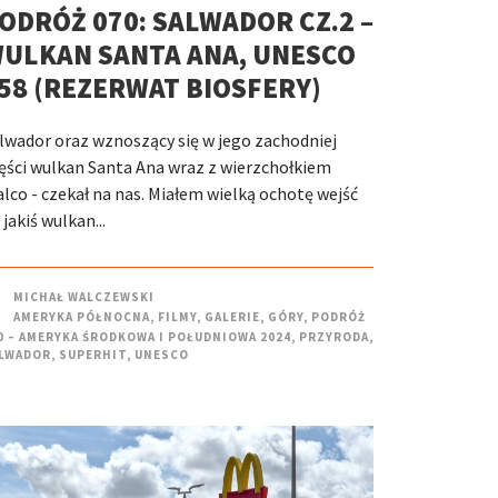
ODRÓŻ 070: SALWADOR CZ.2 –
ULKAN SANTA ANA, UNESCO
58 (REZERWAT BIOSFERY)
lwador oraz wznoszący się w jego zachodniej
ęści wulkan Santa Ana wraz z wierzchołkiem
alco - czekał na nas. Miałem wielką ochotę wejść
 jakiś wulkan...
MICHAŁ WALCZEWSKI
AMERYKA PÓŁNOCNA
,
FILMY
,
GALERIE
,
GÓRY
,
PODRÓŻ
0 – AMERYKA ŚRODKOWA I POŁUDNIOWA 2024
,
PRZYRODA
,
LWADOR
,
SUPERHIT
,
UNESCO