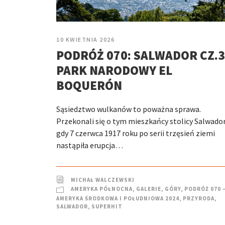
10 KWIETNIA 2026
PODRÓŻ 070: SALWADOR CZ.3
PARK NARODOWY EL
BOQUERÓN
Sąsiedztwo wulkanów to poważna sprawa.
Przekonali się o tym mieszkańcy stolicy Salwador
gdy 7 czerwca 1917 roku po serii trzęsień ziemi
nastąpiła erupcja…
MICHAŁ WALCZEWSKI
AMERYKA PÓŁNOCNA
,
GALERIE
,
GÓRY
,
PODRÓŻ 070 
AMERYKA ŚRODKOWA I POŁUDNIOWA 2024
,
PRZYRODA
,
SALWADOR
,
SUPERHIT