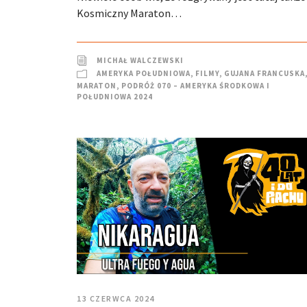
Kosmiczny Maraton…
MICHAŁ WALCZEWSKI
AMERYKA POŁUDNIOWA
,
FILMY
,
GUJANA FRANCUSKA
MARATON
,
PODRÓŻ 070 – AMERYKA ŚRODKOWA I
POŁUDNIOWA 2024
13 CZERWCA 2024