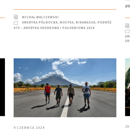
zo
MICHAŁ WALCZEWSKI
AMERYKA PÓŁNOCNA
,
MUZYKA
,
NIKARAGUA
,
PODRÓŻ
070 – AMERYKA ŚRODKOWA I POŁUDNIOWA 2024
,
AM
ŚR
29
9 CZERWCA 2024