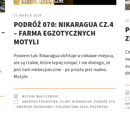
31 MARCA 2026
15
PODRÓŻ 070: NIKARAGUA CZ.4
P
 –
– FARMA EGZOTYCZNYCH
Z
MOTYLI
Ch
Powiem tak: Nikaragua obfituje w ciekawe miejsca,
mu
ale są i takie, które lepiej omijać. I nie dlatego, że
zu
jest tam niebezpiecznie - po prostu jest nudno.
,
dż
Motyle…
MICHAŁ WALCZEWSKI
AMERYKA PÓŁNOCNA
,
FILMY
,
NIKARAGUA
,
PODRÓŻ 070
AM
– AMERYKA ŚRODKOWA I POŁUDNIOWA 2024
,
PRZYRODA
I 
–