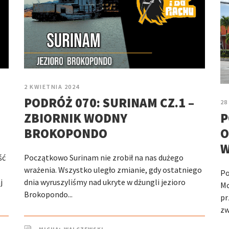
2 KWIETNIA 2024
PODRÓŻ 070: SURINAM CZ.1 –
28
ZBIORNIK WODNY
P
BROKOPONDO
O
W
ść
Początkowo Surinam nie zrobił na nas dużego
wrażenia. Wszystko uległo zmianie, gdy ostatniego
Po
j
dnia wyruszyliśmy nad ukryte w dżungli jezioro
Mc
Brokopondo...
pr
zw