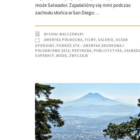
może Salwador. Zajadaliśmy się nimi podczas
zachodu słońca w San Diego…
MICHAŁ WALCZEWSKI
AMERYKA PÓŁNOCNA
,
FILMY
,
GALERIE
,
OCEAN
SPOKOJNY
,
PODRÓŻ 070 – AMERYKA ŚRODKOWA I
POŁUDNIOWA 2024
,
PRZYRODA
,
PUBLICYSTYKA
,
SALWAD
SUPERHIT
,
WODA
,
ZWYCZAJE