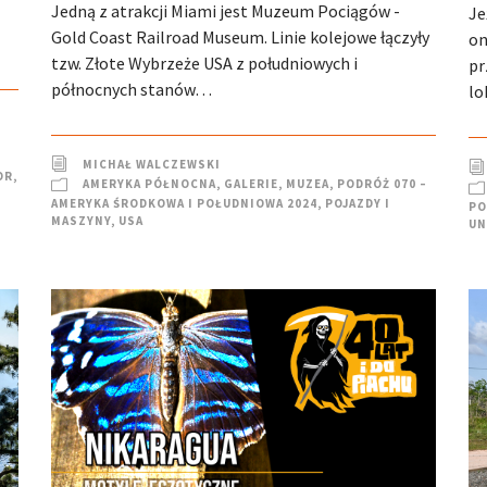
Jedną z atrakcji Miami jest Muzeum Pociągów -
Je
Gold Coast Railroad Museum. Linie kolejowe łączyły
on
tzw. Złote Wybrzeże USA z południowych i
pr
północnych stanów…
lo
MICHAŁ WALCZEWSKI
OR
,
AMERYKA PÓŁNOCNA
,
GALERIE
,
MUZEA
,
PODRÓŻ 070 –
AMERYKA ŚRODKOWA I POŁUDNIOWA 2024
,
POJAZDY I
PO
MASZYNY
,
USA
UN