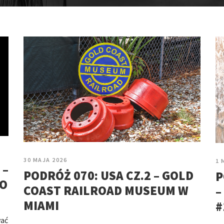
30 MAJA 2026
1 
 –
PODRÓŻ 070: USA CZ.2 – GOLD
P
GO
COAST RAILROAD MUSEUM W
–
MIAMI
#
wać