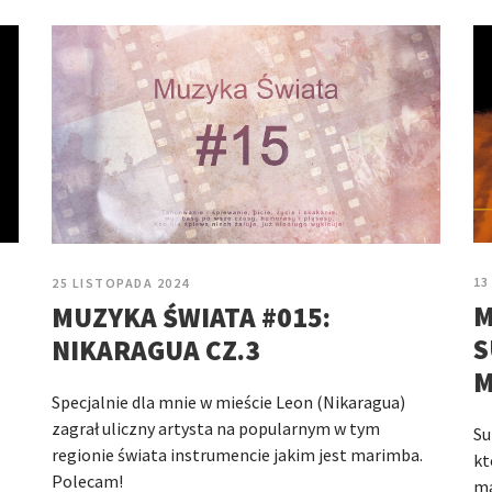
13
25 LISTOPADA 2024
M
MUZYKA ŚWIATA #015:
S
NIKARAGUA CZ.3
M
Specjalnie dla mnie w mieście Leon (Nikaragua)
zagrał uliczny artysta na popularnym w tym
Su
regionie świata instrumencie jakim jest marimba.
kt
Polecam!
ma