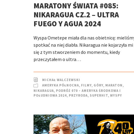
MARATONY ŚWIATA #085:
NIKARAGUA CZ.2 – ULTRA
FUEGO Y AGUA 2024
Wyspa Ometepe miała dla nas obietnicę: mieliśm
spotkać na niej diabła. Nikaragua nie kojarzyła mi
się z tym stworzeniem do momentu, kiedy
przeczytałem o ultra…
MICHAŁ WALCZEWSKI
AMERYKA PÓŁNOCNA
,
FILMY
,
GÓRY
,
MARATON
,
NIKARAGUA
,
PODRÓŻ 070 – AMERYKA ŚRODKOWA I
POŁUDNIOWA 2024
,
PRZYRODA
,
SUPERHIT
,
WYSPY