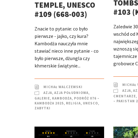
TOMBS
TEMPLE, UNESCO
#103 (
#109 (668-003)
Zaledwie 3
Znacie to pytanie: co było
wschód od K
pierwsze - jajko, czy kura?
największeg
Kambodża nauczyła mnie
wznoszą się
stawiać nieco inne pytanie - co
tajemnicze
było pierwsze, dżungla czy
grobowce Ch
khmerskie świątynie...
MICHAŁ
MICHAŁ WALCZEWSKI
AZJA
,
AZ
AZJA
,
AZJA POŁUDNIOWA
,
CMENTARZE
,
GALERIE
,
KAMBODŻA
,
PODRÓŻ 076 –
– PAKISTAN 
KAMBODŻA 2025
,
RELIGIA
,
UNESCO
,
ZABYTKI