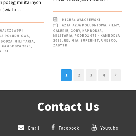
ch potęg militarnych
o świata…
MICHAŁ WALCZEWSKI
AZJA
,
AZJA POŁUDNIOWA
,
FILMY
,
 WALCZEWSKI
GALERIE
,
GÓRY
,
KAMBODŻA
,
MILITARIA
,
PODRÓŻ 076 – KAMBODŻA
JA POŁUDNIOWA
,
2025
,
RELIGIA
,
SUPERHIT
,
UNESCO
,
MBODŻA
,
MILITARIA
,
ZABYTKI
– KAMBODŻA 2025
,
YTKI
1
2
3
4
Contact Us
Email
Facebook
Youtube