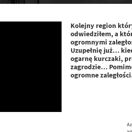
Kolejny region któ
odwiedziłem, a któr
ogromnymi zaległoś
Uzupełnię już… ki
ogarnę kurczaki, pr
zagrodzie… Pomim
ogromne zaległości
Az
is