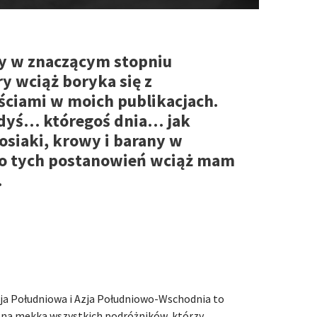
ry w znaczącym stopniu
y wciąż boryka się z
ciami w moich publikacjach.
edyś… któregoś dnia… jak
osiaki, krowy i barany w
o tych postanowień wciąż mam
.
ja Południowa i Azja Południowo-Wschodnia to
tna mekka wszystkich podróżników, którzy