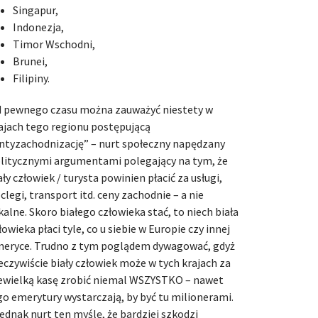
Singapur,
Indonezja,
Timor Wschodni,
Brunei,
Filipiny.
 pewnego czasu można zauważyć niestety w
ajach tego regionu postępującą
ntyzachodnizację” – nurt społeczny napędzany
litycznymi argumentami polegający na tym, że
ały człowiek / turysta powinien płacić za usługi,
clegi, transport itd. ceny zachodnie – a nie
kalne. Skoro białego człowieka stać, to niech biała
łowieka płaci tyle, co u siebie w Europie czy innej
eryce. Trudno z tym poglądem dywagować, gdyż
eczywiście biały człowiek może w tych krajach za
ewielką kasę zrobić niemal WSZYSTKO – nawet
go emerytury wystarczają, by być tu milionerami.
jednak nurt ten myślę, że bardziej szkodzi