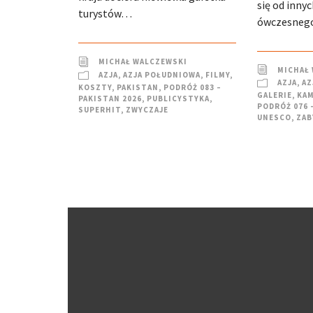
się od inny
turystów…
ówczesneg
MICHAŁ WALCZEWSKI
MICHAŁ
AZJA
,
AZJA POŁUDNIOWA
,
FILMY
,
AZJA
,
AZ
KOSZTY
,
PAKISTAN
,
PODRÓŻ 083 –
GALERIE
,
KA
PAKISTAN 2026
,
PUBLICYSTYKA
,
PODRÓŻ 076 
SUPERHIT
,
ZWYCZAJE
UNESCO
,
ZAB