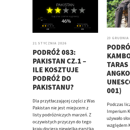
23 GRUDNIA
21 STYCZNIA 2026
PODRÓ
PODRÓŻ 083:
KAMBOD
PAKISTAN CZ.1 –
TARAS 
ILE KOSZTUJE
ANGKO
PODRÓŻ DO
UNESCO
PAKISTANU?
001)
Dla przytłaczającej części z Was
Podczas lic
Pakistan nie jest miejscem z
Imperium 
listy podróżniczych marzeń. Z
używało sło
oczywistych przyczyn do tego
względem K
kraju dociera niewielka garstka