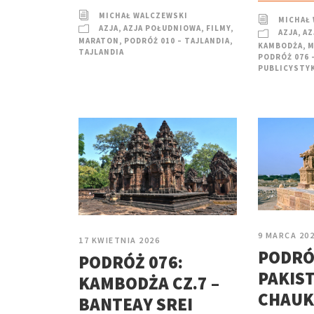
MICHAŁ WALCZEWSKI
MICHAŁ
AZJA
,
AZJA POŁUDNIOWA
,
FILMY
,
AZJA
,
AZ
MARATON
,
PODRÓŻ 010 – TAJLANDIA
,
KAMBODŻA
,
M
TAJLANDIA
PODRÓŻ 076 
PUBLICYSTY
9 MARCA 20
17 KWIETNIA 2026
PODRÓ
PODRÓŻ 076:
PAKIST
KAMBODŻA CZ.7 –
CHAUK
BANTEAY SREI