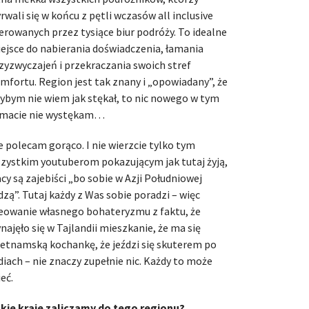
rwali się w końcu z pętli wczasów all inclusive
erowanych przez tysiące biur podróży. To idealne
ejsce do nabierania doświadczenia, łamania
zyzwyczajeń i przekraczania swoich stref
mfortu. Region jest tak znany i „opowiadany”, że
ybym nie wiem jak stękał, to nic nowego w tym
macie nie wystękam…
e polecam gorąco. I nie wierzcie tylko tym
zystkim youtuberom pokazującym jak tutaj żyją,
jacy są zajebiści „bo sobie w Azji Południowej
dzą”. Tutaj każdy z Was sobie poradzi – więc
eowanie własnego bohateryzmu z faktu, że
najęło się w Tajlandii mieszkanie, że ma się
etnamską kochankę, że jeździ się skuterem po
diach – nie znaczy zupełnie nic. Każdy to może
eć.
kie kraje zaliczamy do tego regionu?