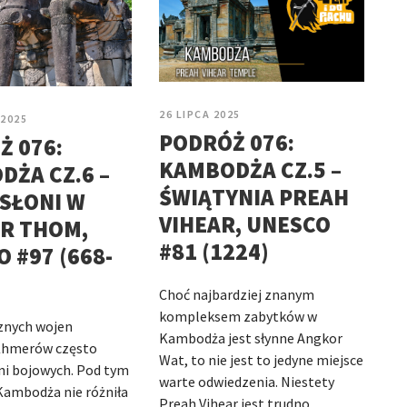
26 LIPCA 2025
 2025
PODRÓŻ 076:
Ż 076:
KAMBODŻA CZ.5 –
ŻA CZ.6 –
ŚWIĄTYNIA PREAH
SŁONI W
VIHEAR, UNESCO
R THOM,
#81 (1224)
 #97 (668-
Choć najbardziej znanym
kompleksem zabytków w
znych wojen
Kambodża jest słynne Angkor
Khmerów często
Wat, to nie jest to jedyne miejsce
ni bojowych. Pod tym
warte odwiedzenia. Niestety
ambodża nie różniła
Preah Vihear jest trudno…