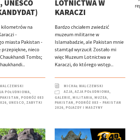
LOTNICTWA W
, UNESCO
re
KARACZI
KANDYDAT)
Bardzo chciałem zwiedzić
0 kilometrów na
muzeum militarne w
araczi -
Islamabadzie, ale Pakistan mnie
o miasta Pakistan -
stamtąd wyrzucił. Zostało mi
 przepiękne, nieco
więc Muzeum Lotnictwa w
 Chaukhandi Tombs;
Karaczi, do którego wstęp...
aukhandi...
MICHAŁ WALCZEWSKI
 WALCZEWSKI
AZJA
,
AZJA POŁUDNIOWA
,
JA POŁUDNIOWA
,
GALERIE
,
MILITARIA
,
MUZEA
,
PAKISTAN
,
PODRÓŻ 083
PAKISTAN
,
PODRÓŻ 083 – PAKISTAN
2026
,
UNESCO
,
ZABYTKI
2026
,
POJAZDY I MASZYNY