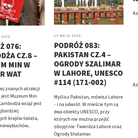
Az
15 MAJA 2026
 2026
PODRÓŻ 083:
Ż 076:
PAKISTAN CZ.4 –
ŻA CZ.8 –
OGRODY SZALIMAR
M MIN W
W LAHORE, UNESCO
R WAT
#114 (171-002)
Az
ej znanych atrakcji
 jest Muzeum Min
Myślisz Pakistan, mówisz Lahore
Kambodża wciąż jest
- i na odwrót. W mieście tym są
jbardziej
dwa obiekty UNESCO, przy
ch krajów świata,
których nie można przejść
 niewybuchów...
obojętnie: Twierdza Lahore oraz
Ogrody Shalamar.