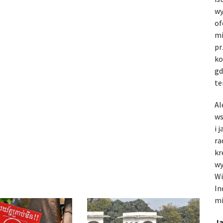
wy
of
mi
pr
ko
gd
te
Al
ws
i 
ra
kr
wy
Wi
In
mi
Ja