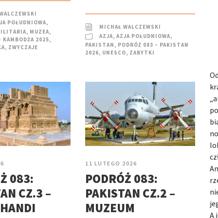
 WALCZEWSKI
JA POŁUDNIOWA
,
MICHAŁ WALCZEWSKI
ILITARIA
,
MUZEA
,
AZJA
,
AZJA POŁUDNIOWA
,
– KAMBODŻA 2025
,
PAKISTAN
,
PODRÓŻ 083 – PAKISTAN
KA
,
ZWYCZAJE
2026
,
UNESCO
,
ZABYTKI
Od
kr
„a
po
bi
no
lo
cz
11 LUTEGO 2026
26
Am
PODRÓŻ 083:
Ż 083:
rz
PAKISTAN CZ.2 –
AN CZ.3 –
ni
je
MUZEUM
HANDI
A 