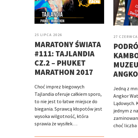
25 LIPCA 2026
27 CZERWCA
MARATONY ŚWIATA
PODRÓ
#111: TAJLANDIA
KAMBOD
CZ.2 – PHUKET
MUZEU
MARATHON 2017
ANGKO
Choć imprez biegowych
Jedną z mni
Tajlandia oferuje całkiem sporo,
Angkor Wat
to nie jest to łatwe miejsce do
Lądowych. 
biegania. Sprawcą kłopotów jest
jednym z na
wysoka wilgotność, która
zaminowany
sprawia że wysiłek…
choć liczba