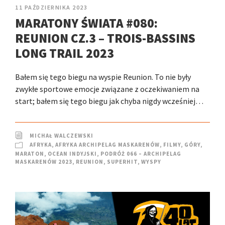
11 PAŹDZIERNIKA 2023
MARATONY ŚWIATA #080:
REUNION CZ.3 – TROIS-BASSINS
LONG TRAIL 2023
Bałem się tego biegu na wyspie Reunion. To nie były
zwykłe sportowe emocje związane z oczekiwaniem na
start; bałem się tego biegu jak chyba nigdy wcześniej…
MICHAŁ WALCZEWSKI
AFRYKA
,
AFRYKA ARCHIPELAG MASKARENÓW
,
FILMY
,
GÓRY
,
MARATON
,
OCEAN INDYJSKI
,
PODRÓŻ 066 – ARCHIPELAG
MASKARENÓW 2023
,
REUNION
,
SUPERHIT
,
WYSPY