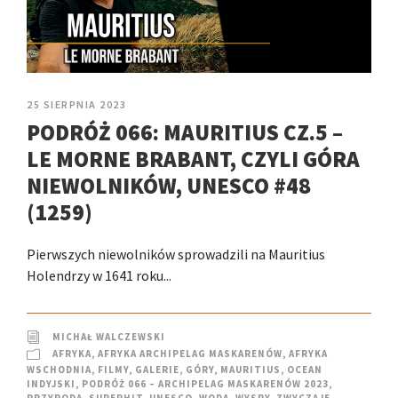
25 SIERPNIA 2023
PODRÓŻ 066: MAURITIUS CZ.5 –
LE MORNE BRABANT, CZYLI GÓRA
NIEWOLNIKÓW, UNESCO #48
(1259)
Pierwszych niewolników sprowadzili na Mauritius
Holendrzy w 1641 roku...
MICHAŁ WALCZEWSKI
AFRYKA
,
AFRYKA ARCHIPELAG MASKARENÓW
,
AFRYKA
WSCHODNIA
,
FILMY
,
GALERIE
,
GÓRY
,
MAURITIUS
,
OCEAN
INDYJSKI
,
PODRÓŻ 066 – ARCHIPELAG MASKARENÓW 2023
,
PRZYRODA
,
SUPERHIT
,
UNESCO
,
WODA
,
WYSPY
,
ZWYCZAJE