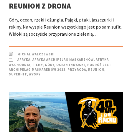
REUNION Z DRONA
Góry, ocean, rzeki i dżungla. Pająki, ptaki, jaszczurki i
rekiny. Na wyspie Reunion wszystkiego jest po sam sufit.
Widoki są soczyście przyprawione zielenią…
MICHAŁ WALCZEWSKI
AFRYKA
,
AFRYKA ARCHIPELAG MASKARENÓW
,
AFRYKA
WSCHODNIA
,
FILMY
,
GÓRY
,
OCEAN INDYJSKI
,
PODRÓŻ 066 –
ARCHIPELAG MASKARENÓW 2023
,
PRZYRODA
,
REUNION
,
SUPERHIT
,
WYSPY