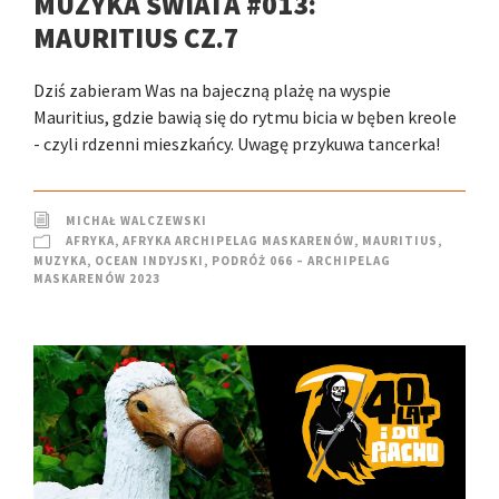
MUZYKA ŚWIATA #013:
MAURITIUS CZ.7
Dziś zabieram Was na bajeczną plażę na wyspie
Mauritius, gdzie bawią się do rytmu bicia w bęben kreole
- czyli rdzenni mieszkańcy. Uwagę przykuwa tancerka!
MICHAŁ WALCZEWSKI
AFRYKA
,
AFRYKA ARCHIPELAG MASKARENÓW
,
MAURITIUS
,
MUZYKA
,
OCEAN INDYJSKI
,
PODRÓŻ 066 – ARCHIPELAG
MASKARENÓW 2023