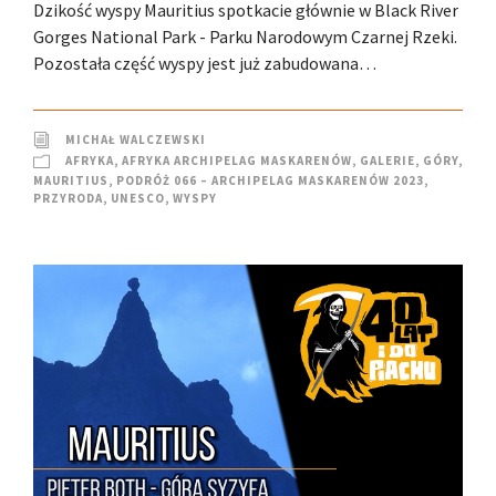
Dzikość wyspy Mauritius spotkacie głównie w Black River
Gorges National Park - Parku Narodowym Czarnej Rzeki.
Pozostała część wyspy jest już zabudowana…
MICHAŁ WALCZEWSKI
AFRYKA
,
AFRYKA ARCHIPELAG MASKARENÓW
,
GALERIE
,
GÓRY
,
MAURITIUS
,
PODRÓŻ 066 – ARCHIPELAG MASKARENÓW 2023
,
PRZYRODA
,
UNESCO
,
WYSPY