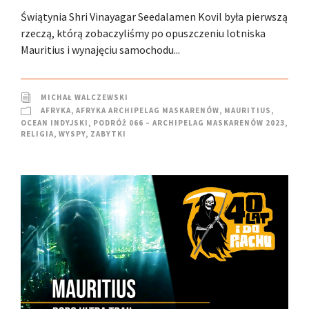
Świątynia Shri Vinayagar Seedalamen Kovil była pierwszą
rzeczą, którą zobaczyliśmy po opuszczeniu lotniska
Mauritius i wynajęciu samochodu...
MICHAŁ WALCZEWSKI
AFRYKA
,
AFRYKA ARCHIPELAG MASKARENÓW
,
MAURITIUS
,
OCEAN INDYJSKI
,
PODRÓŻ 066 – ARCHIPELAG MASKARENÓW 2023
,
RELIGIA
,
WYSPY
,
ZABYTKI