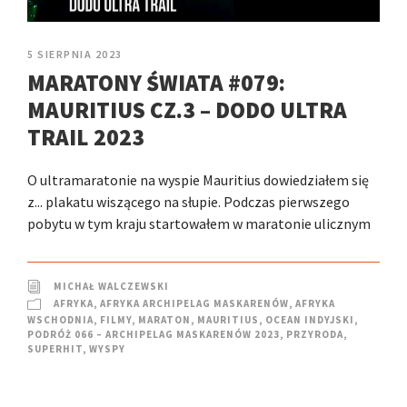
5 SIERPNIA 2023
MARATONY ŚWIATA #079:
MAURITIUS CZ.3 – DODO ULTRA
TRAIL 2023
O ultramaratonie na wyspie Mauritius dowiedziałem się
z... plakatu wiszącego na słupie. Podczas pierwszego
pobytu w tym kraju startowałem w maratonie ulicznym
MICHAŁ WALCZEWSKI
AFRYKA
,
AFRYKA ARCHIPELAG MASKARENÓW
,
AFRYKA
WSCHODNIA
,
FILMY
,
MARATON
,
MAURITIUS
,
OCEAN INDYJSKI
,
PODRÓŻ 066 – ARCHIPELAG MASKARENÓW 2023
,
PRZYRODA
,
SUPERHIT
,
WYSPY