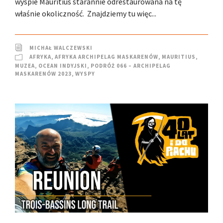
wyspie Mauritius starannie odrestaurowana na tę
właśnie okoliczność. Znajdziemy tu więc...
MICHAŁ WALCZEWSKI
AFRYKA
,
AFRYKA ARCHIPELAG MASKARENÓW
,
MAURITIUS
,
MUZEA
,
OCEAN INDYJSKI
,
PODRÓŻ 066 – ARCHIPELAG
MASKARENÓW 2023
,
WYSPY