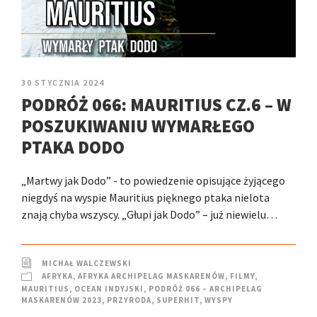
30 STYCZNIA 2024
PODRÓŻ 066: MAURITIUS CZ.6 – W
POSZUKIWANIU WYMARŁEGO
PTAKA DODO
„Martwy jak Dodo” - to powiedzenie opisujące żyjącego
niegdyś na wyspie Mauritius pięknego ptaka nielota
znają chyba wszyscy. „Głupi jak Dodo” – już niewielu…
MICHAŁ WALCZEWSKI
AFRYKA
,
AFRYKA ARCHIPELAG MASKARENÓW
,
FILMY
,
MAURITIUS
,
OCEAN INDYJSKI
,
PODRÓŻ 066 – ARCHIPELAG
MASKARENÓW 2023
,
PRZYRODA
,
SUPERHIT
,
WYSPY