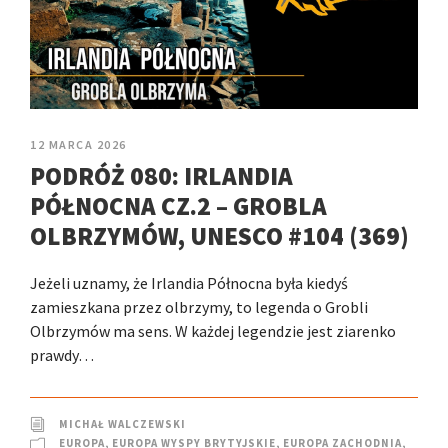
12 MARCA 2026
PODRÓŻ 080: IRLANDIA
PÓŁNOCNA CZ.2 – GROBLA
OLBRZYMÓW, UNESCO #104 (369)
Jeżeli uznamy, że Irlandia Północna była kiedyś
zamieszkana przez olbrzymy, to legenda o Grobli
Olbrzymów ma sens. W każdej legendzie jest ziarenko
prawdy…
MICHAŁ WALCZEWSKI
EUROPA
,
EUROPA WYSPY BRYTYJSKIE
,
EUROPA ZACHODNIA
,