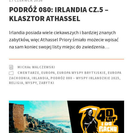
17 CZERWCA 2026
PODRÓŻ 080: IRLANDIA CZ.5 –
KLASZTOR ATHASSEL
Irlandia posiada wiele ciekawszych i bardziej znanych
zabytków, więc Athassel Priory śmiało możecie wpisać
na sam koniec swojej listy miejsc do zwiedzenia…
MICHAŁ WALCZEWSKI
CMENTARZE
,
EUROPA
,
EUROPA WYSPY BRYTYJSKIE
,
EUROPA
ZACHODNIA
,
IRLANDIA
,
PODRÓŻ 080 – WYSPY IRLANDZKIE 2025
,
RELIGIA
,
WYSPY
,
ZABYTKI