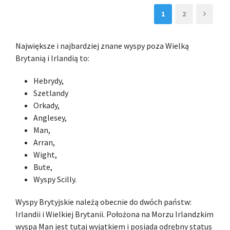
1
2
Największe i najbardziej znane wyspy poza Wielką
Brytanią i Irlandią to:
Hebrydy,
Szetlandy
Orkady,
Anglesey,
Man,
Arran,
Wight,
Bute,
Wyspy Scilly.
Wyspy Brytyjskie należą obecnie do dwóch państw:
Irlandii i Wielkiej Brytanii. Położona na Morzu Irlandzkim
wyspa Man jest tutaj wyjątkiem i posiada odrębny status