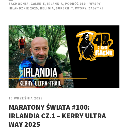
ZACHODNIA
,
GALERIE
,
IRLANDIA
,
PODRÓŻ 080 – WYSPY
IRLANDZKIE 2025
,
RELIGIA
,
SUPERHIT
,
WYSPY
,
ZABYTKI
13 WRZEŚNIA 2025
MARATONY ŚWIATA #100:
IRLANDIA CZ.1 – KERRY ULTRA
WAY 2025