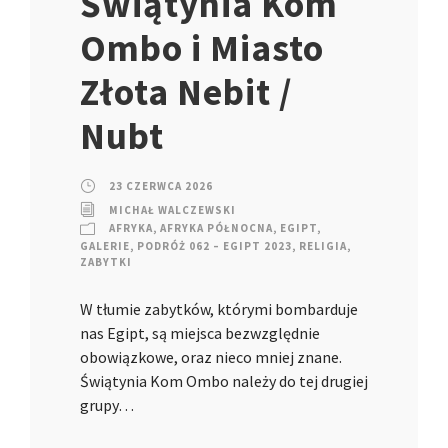
Świątynia Kom
Ombo i Miasto
Złota Nebit /
Nubt
23 CZERWCA 2026
MICHAŁ WALCZEWSKI
AFRYKA
,
AFRYKA PÓŁNOCNA
,
EGIPT
,
GALERIE
,
PODRÓŻ 062 – EGIPT 2023
,
RELIGIA
,
ZABYTKI
W tłumie zabytków, którymi bombarduje
nas Egipt, są miejsca bezwzględnie
obowiązkowe, oraz nieco mniej znane.
Świątynia Kom Ombo należy do tej drugiej
grupy…