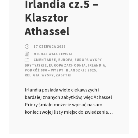
Irlandia cz.5 –
Klasztor
Athassel
17 CZERWCA 2026
MICHAŁ WALCZEWSKI
CMENTARZE
,
EUROPA
,
EUROPA WYSPY
BRYTYJSKIE
,
EUROPA ZACHODNIA
,
IRLANDIA
,
PODRÓŻ 080 – WYSPY IRLANDZKIE 2025
,
RELIGIA
,
WYSPY
,
ZABYTKI
Irlandia posiada wiele ciekawszych i
bardziej znanych zabytków, więc Athassel
Priory śmiało możecie wpisać na sam
koniec swojej listy miejsc do zwiedzenia…