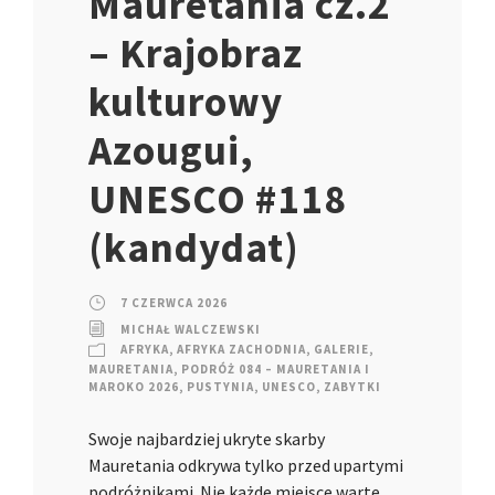
Mauretania cz.2
– Krajobraz
kulturowy
Azougui,
UNESCO #118
(kandydat)
7 CZERWCA 2026
MICHAŁ WALCZEWSKI
AFRYKA
,
AFRYKA ZACHODNIA
,
GALERIE
,
MAURETANIA
,
PODRÓŻ 084 – MAURETANIA I
MAROKO 2026
,
PUSTYNIA
,
UNESCO
,
ZABYTKI
Swoje najbardziej ukryte skarby
Mauretania odkrywa tylko przed upartymi
podróżnikami. Nie każde miejsce warte