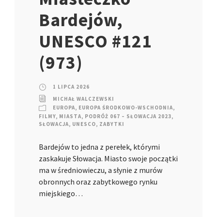
Bardejów,
UNESCO #121
(973)
1 LIPCA 2026
MICHAŁ WALCZEWSKI
EUROPA
,
EUROPA ŚRODKOWO-WSCHODNIA
,
FILMY
,
MIASTA
,
PODRÓŻ 067 – SŁOWACJA 2023
,
SŁOWACJA
,
UNESCO
,
ZABYTKI
Bardejów to jedna z perełek, którymi
zaskakuje Słowacja. Miasto swoje początki
ma w średniowieczu, a słynie z murów
obronnych oraz zabytkowego rynku
miejskiego…