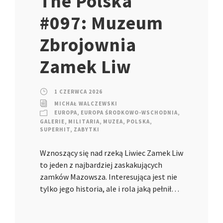
The Polska
#097: Muzeum
Zbrojownia
Zamek Liw
1 CZERWCA 2026
MICHAŁ WALCZEWSKI
EUROPA
,
EUROPA ŚRODKOWO-WSCHODNIA
,
GALERIE
,
MILITARIA
,
MUZEA
,
POLSKA
,
SUPERHIT
,
ZABYTKI
Wznoszący się nad rzeką Liwiec Zamek Liw
to jeden z najbardziej zaskakujących
zamków Mazowsza. Interesująca jest nie
tylko jego historia, ale i rola jaką pełnił…