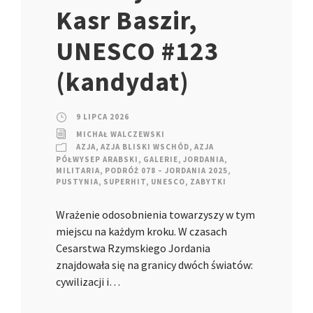
Kasr Baszir,
UNESCO #123
(kandydat)
9 LIPCA 2026
MICHAŁ WALCZEWSKI
AZJA
,
AZJA BLISKI WSCHÓD
,
AZJA
PÓŁWYSEP ARABSKI
,
GALERIE
,
JORDANIA
,
MILITARIA
,
PODRÓŻ 078 – JORDANIA 2025
,
PUSTYNIA
,
SUPERHIT
,
UNESCO
,
ZABYTKI
Wrażenie odosobnienia towarzyszy w tym
miejscu na każdym kroku. W czasach
Cesarstwa Rzymskiego Jordania
znajdowała się na granicy dwóch światów:
cywilizacji i…