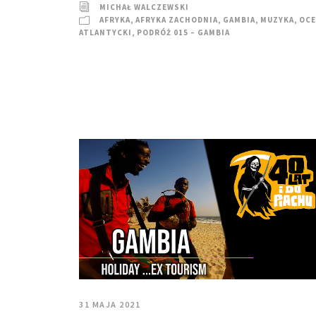
MICHAŁ WALCZEWSKI
AFRYKA
,
AFRYKA ZACHODNIA
,
GAMBIA
,
MUZYKA
,
OCE
ATLANTYCKI
,
PODRÓŻ 015 – GAMBIA
31 MAJA 2021