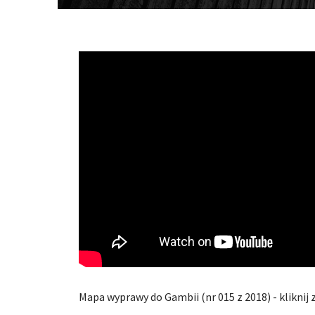
Mapa wyprawy do Gambii (nr 015 z 2018) - kliknij