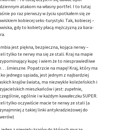
dziennym atakom na własny portfel. I to tutaj
aśnie po raz pierwszy w życiu spotkałem się ze
awiskiem kobiecej seks-turystyki. Tak, kobiecej –
awiska, gdy to kobiety płacą mężczyzną za bara-
ra.
mbia jest piękna, bezpieczna, kojąca nerwy –
żeli tylko te nerwy ma się ze stali. Kraj na mapie
zypominający kupę: i wiem że to niesprawiedliwe
e… śmieszne. Popatrzcie na mapę! Kraj, który ma
lko jednego sąsiada, jest jednym z najbardziej
askich krajów świata, ma niezwykle koleżeńskich i
zyjacielskich mieszkańców i jest: zupełnie,
czególnie, ogólnie i w każdym kawałeczku SUPER.
żeli tylko oczywiście macie te nerwy ze stali (a
zynajmniej z takiej linki antykradzieżowej do
werów)
 jeden z niewielu krajów do których muszę