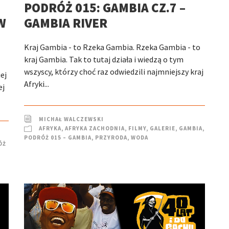
PODRÓŻ 015: GAMBIA CZ.7 –
W
GAMBIA RIVER
Kraj Gambia - to Rzeka Gambia. Rzeka Gambia - to
kraj Gambia. Tak to tutaj działa i wiedzą o tym
wszyscy, którzy choć raz odwiedzili najmniejszy kraj
ej
Afryki...
ej
MICHAŁ WALCZEWSKI
AFRYKA
,
AFRYKA ZACHODNIA
,
FILMY
,
GALERIE
,
GAMBIA
,
PODRÓŻ 015 – GAMBIA
,
PRZYRODA
,
WODA
ÓŻ