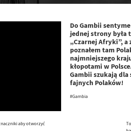
Do Gambii sentymen
jednej strony była
„Czarnej Afryki”, a
poznałem tam Polak
najmniejszego kraju
kłopotami w Polsce
Gambii szukają dla 
fajnych Polaków!
#Gambia
 znaczniki aby otworzyć
To
ba