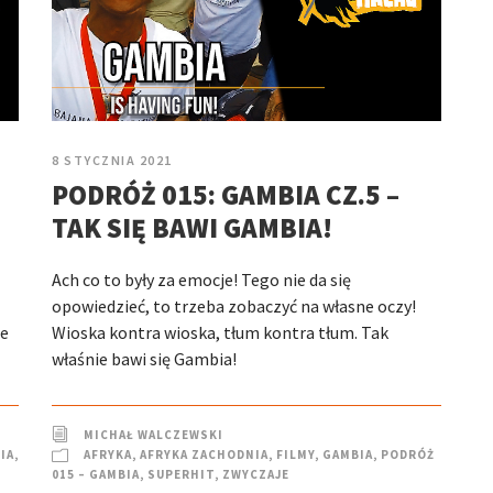
8 STYCZNIA 2021
PODRÓŻ 015: GAMBIA CZ.5 –
TAK SIĘ BAWI GAMBIA!
Ach co to były za emocje! Tego nie da się
opowiedzieć, to trzeba zobaczyć na własne oczy!
ie
Wioska kontra wioska, tłum kontra tłum. Tak
właśnie bawi się Gambia!
MICHAŁ WALCZEWSKI
IA
,
AFRYKA
,
AFRYKA ZACHODNIA
,
FILMY
,
GAMBIA
,
PODRÓŻ
015 – GAMBIA
,
SUPERHIT
,
ZWYCZAJE