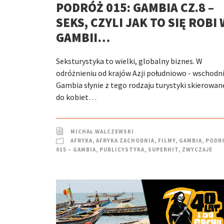
PODRÓŻ 015: GAMBIA CZ.8 –
SEKS, CZYLI JAK TO SIĘ ROBI 
GAMBII…
Seksturystyka to wielki, globalny biznes. W
odróżnieniu od krajów Azji południowo - wschodni
Gambia słynie z tego rodzaju turystyki skierowan
do kobiet…
MICHAŁ WALCZEWSKI
AFRYKA
,
AFRYKA ZACHODNIA
,
FILMY
,
GAMBIA
,
PODR
015 – GAMBIA
,
PUBLICYSTYKA
,
SUPERHIT
,
ZWYCZAJE