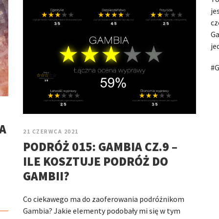
je
cz
Ga
je
#G
A
21 CZERWCA 2021
PODRÓŻ 015: GAMBIA CZ.9 –
ILE KOSZTUJE PODRÓŻ DO
GAMBII?
Co ciekawego ma do zaoferowania podróżnikom
Gambia? Jakie elementy podobały mi się w tym