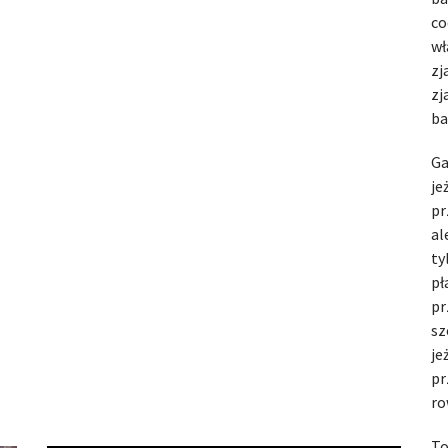
co
wł
zj
zj
ba
Ga
je
pr
al
ty
pł
pr
sz
je
pr
ro
To