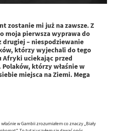
t zostanie mi już na zawsze. Z
 to moja pierwsza wyprawa do
 z drugiej – niespodziewanie
ów, którzy wyjechali do tego
 Afryki uciekając przed
. Polaków, którzy właśnie w
siebie miejsca na Ziemi. Mega
 właśnie w Gambii zrozumiałem co znaczy „Biały
nkomat”. To tutaj uczyłem się dawać opór