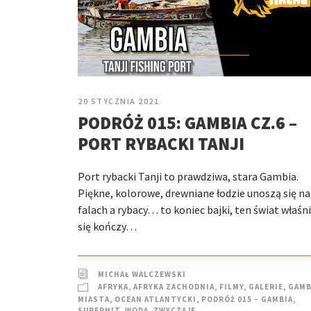
20 STYCZNIA 2021
PODRÓŻ 015: GAMBIA CZ.6 –
PORT RYBACKI TANJI
Port rybacki Tanji to prawdziwa, stara Gambia.
Piękne, kolorowe, drewniane łodzie unoszą się na
falach a rybacy… to koniec bajki, ten świat właśn
się kończy…
MICHAŁ WALCZEWSKI
AFRYKA
,
AFRYKA ZACHODNIA
,
FILMY
,
GALERIE
,
GAMB
MIASTA
,
OCEAN ATLANTYCKI
,
PODRÓŻ 015 – GAMBIA
,
SUPERHIT
,
WODA
,
ZWYCZAJE