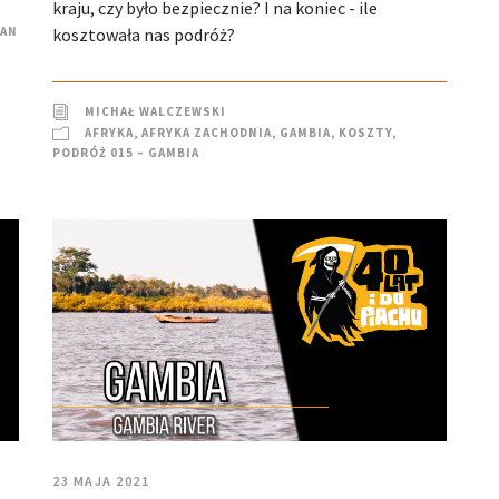
kraju, czy było bezpiecznie? I na koniec - ile
AN
kosztowała nas podróż?
MICHAŁ WALCZEWSKI
AFRYKA
,
AFRYKA ZACHODNIA
,
GAMBIA
,
KOSZTY
,
PODRÓŻ 015 – GAMBIA
23 MAJA 2021