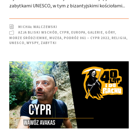
zabytkami UNESCO, w tym z bizantyjskimi kościołami...
MICHAŁ WALCZEWSKI
AZJA BLISKI WSCHÓD
,
CYPR
,
EUROPA
,
GALERIE
,
GÓRY
,
MORZE ŚRÓDZIEMNE
,
MUZEA
,
PODRÓŻ 061 – CYPR 2022
,
RELIGIA
,
UNESCO
,
WYSPY
,
ZABYTKI