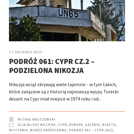
17 GRUDNIA 2022
PODRÓŻ 061: CYPR CZ.2 –
PODZIELONA NIKOZJA
Nikozja wciąż skrywają wiele tajemnic - w tym takich,
które związane są z historią najnowszą wyspy. Turecki
desant na Cypr miał miejsce w 1974 roku i od...
MICHAŁ WALCZEWSKI
AZJA BLISKI WSCHÓD
,
CYPR
,
EUROPA
,
GALERIE
,
MIASTA
,
MILITARIA
,
MORZE ŚRÓDZIEMNE
,
PODRÓŻ 061 – CYPR 2022
,