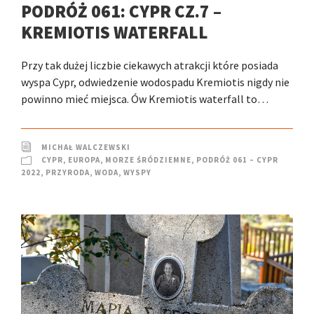
PODRÓŻ 061: CYPR CZ.7 –
KREMIOTIS WATERFALL
Przy tak dużej liczbie ciekawych atrakcji które posiada
wyspa Cypr, odwiedzenie wodospadu Kremiotis nigdy nie
powinno mieć miejsca. Ów Kremiotis waterfall to…
MICHAŁ WALCZEWSKI
CYPR
,
EUROPA
,
MORZE ŚRÓDZIEMNE
,
PODRÓŻ 061 – CYPR
2022
,
PRZYRODA
,
WODA
,
WYSPY