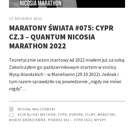
15 GRUDNIA 2022
MARATONY ŚWIATA #075: CYPR
CZ.3 – QUANTUM NICOSIA
MARATHON 2022
Teoretycznie sezon startowy ad 2022 miałem już za sobą.
Zakończyłem go październikowym startem w stolicy
Wysp Alandzkich – w Mariehamn (29.10.2022). Jednak i
tym razem sprawdziło się powiedzenie „nigdy nie mówi
nigdy”…
MICHAŁ WALCZEWSKI
AZJA BLISKI WSCHÓD
,
CYPR
,
EUROPA
,
FILMY
,
MARATON
,
MORZE ŚRÓDZIEMNE
,
PODRÓŻ 061 – CYPR 2022
,
WYSPY