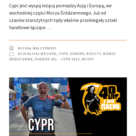
Cypr jest wyspą leżącą pomiędzy Azją i Europą, we
wschodniej części Morza Śródziemnego. Już od
czasów starożytnych tędy właśnie przebiegały szlaki
handlowe łączące…
MICHAŁ WALCZEWSKI
AZJA BLISKI WSCHÓD
,
CYPR
,
EUROPA
,
KOSZTY
,
MORZE
ŚRÓDZIEMNE
,
PODRÓŻ 061 – CYPR 2022
,
WYSPY