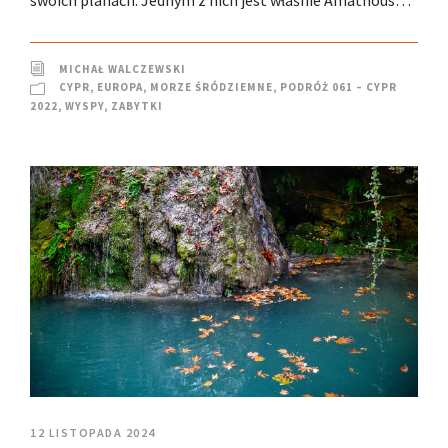
swoich planach. Jednym z nich jest właśnie Amathous…
MICHAŁ WALCZEWSKI
CYPR
,
EUROPA
,
MORZE ŚRÓDZIEMNE
,
PODRÓŻ 061 – CYPR
2022
,
WYSPY
,
ZABYTKI
12 LISTOPADA 2024