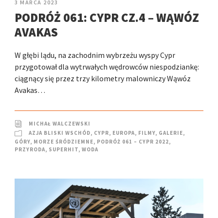
3 MARCA 2023
PODRÓŻ 061: CYPR CZ.4 – WĄWÓZ
AVAKAS
W głębi lądu, na zachodnim wybrzeżu wyspy Cypr
przygotował dla wytrwałych wędrowców niespodziankę:
ciągnący się przez trzy kilometry malowniczy Wąwóz
Avakas…
MICHAŁ WALCZEWSKI
AZJA BLISKI WSCHÓD
,
CYPR
,
EUROPA
,
FILMY
,
GALERIE
,
GÓRY
,
MORZE ŚRÓDZIEMNE
,
PODRÓŻ 061 – CYPR 2022
,
PRZYRODA
,
SUPERHIT
,
WODA