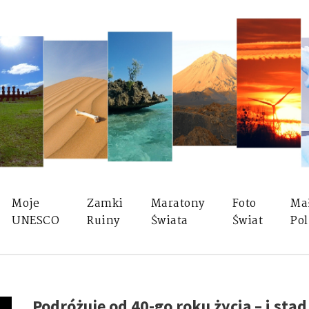
Moje
Zamki
Maratony
Foto
Ma
UNESCO
Ruiny
Świata
Świat
Pol
Podróżuję od 40-go roku życia – i stą