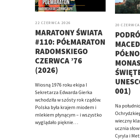
22 CZERWCA 2026
20 CZERWCA
MARATONY ŚWIATA
PODRÓ
#110: PÓŁMARATON
MACED
RADOMSKIEGO
PÓŁNOC
CZERWCA ’76
MONAS
(2026)
ŚWIĘT
UNESCO
Wiosną 1976 roku ekipa I
001)
Sekretarza Edwarda Gierka
wchodziła w szósty rok rządów.
Na południ
Polska była krajem miodem i
Ochrydzkieg
mlekiem płynącym – i wszystko
wieczny kla
wyglądało pięknie…
ucznia słow
Cyryla i Me