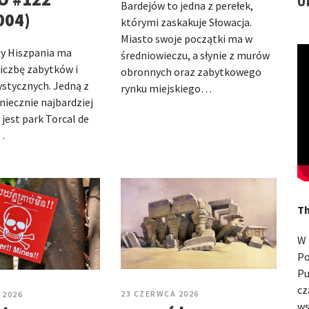
U
Bardejów to jedna z perełek,
004)
którymi zaskakuje Słowacja.
Miasto swoje początki ma w
zy Hiszpania ma
średniowieczu, a słynie z murów
liczbę zabytków i
obronnych oraz zabytkowego
rystycznych. Jedną z
rynku miejskiego…
oniecznie najbardziej
 jest park Torcal de
…
Th
W 
Po
Pu
cz
23 CZERWCA 2026
 2026
ws