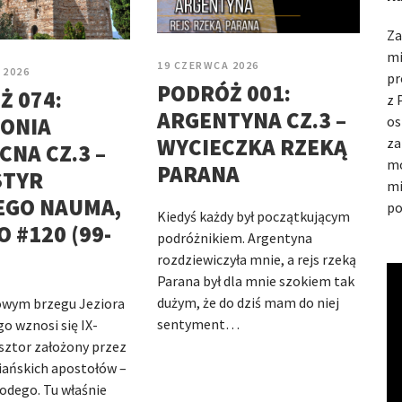
Za
mi
19 CZERWCA 2026
 2026
pr
PODRÓŻ 001:
Ż 074:
z 
ARGENTYNA CZ.3 –
ONIA
os
WYCIECZKA RZEKĄ
za
NA CZ.3 –
mo
PARANA
TYR
mi
EGO NAUMA,
po
Kiedyś każdy był początkującym
 #120 (99-
podróżnikiem. Argentyna
rozdziewiczyła mnie, a rejs rzeką
Parana był dla mnie szokiem tak
dużym, że do dziś mam do niej
owym brzegu Jeziora
sentyment…
o wznosi się IX-
sztor założony przez
iańskich apostołów –
todego. Tu właśnie