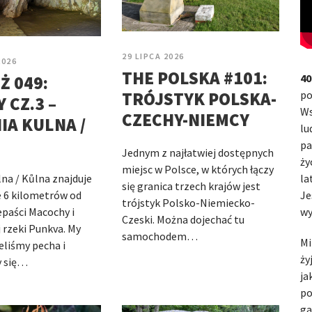
29 LIPCA 2026
2026
THE POLSKA #101:
40
Ż 049:
po
TRÓJSTYK POLSKA-
 CZ.3 –
Ws
CZECHY-NIEMCY
IA KULNA /
lu
pa
Jednym z najłatwiej dostępnych
ży
miejsc w Polsce, w których łączy
la
lna / Kůlna znajduje
się granica trzech krajów jest
Je
e 6 kilometrów od
trójstyk Polsko-Niemiecko-
wy
epaści Macochy i
Czeski. Można dojechać tu
rzeki Punkva. My
samochodem…
Mi
eliśmy pecha i
ży
y się…
ja
po
ga