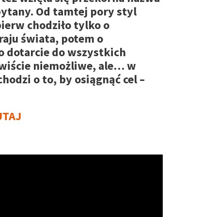
pytany. Od tamtej pory styl
ierw chodziło tylko o
aju świata, potem o
 o dotarcie do wszystkich
wiście niemożliwe, ale… w
odzi o to, by osiągnąć cel –
UTAJ