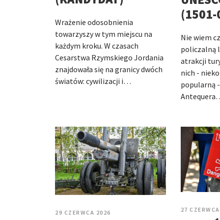
(1501-
Wrażenie odosobnienia
towarzyszy w tym miejscu na
Nie wiem c
każdym kroku. W czasach
policzalną 
Cesarstwa Rzymskiego Jordania
atrakcji tu
znajdowała się na granicy dwóch
nich - niek
światów: cywilizacji i…
popularną -
Antequera
27 CZERWCA
29 CZERWCA 2026