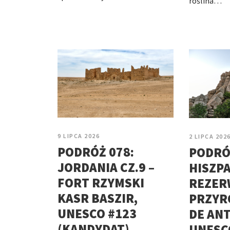
roślina…
9 LIPCA 2026
2 LIPCA 202
PODRÓŻ 078:
PODRÓ
JORDANIA CZ.9 –
HISZPA
FORT RZYMSKI
REZER
KASR BASZIR,
PRZYR
UNESCO #123
DE AN
(KANDYDAT)
UNESC