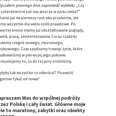
łyszałem pewnego dnia zapowiedź wykładu: „Czy
 czterdziestce coś nas jeszcze w życiu czeka?”.
tanie już na pierwszy rzut oka przekorne, ale
mo wszystko dla wielu osób prawdziwe. Po
wartej kresce mamy już ukształtowane poglądy,
wód, pracę, zainteresowania. Coraz rzadziej
ukamy czegoś nowego, nieznanego,
zykownego. Czas spędzamy trawiąc życie, które
udowaliśmy w pierwszej jego połowie.
nsumujemy to, co do tej pory zrobiliśmy.
gdyby tak wszystko to odwrócić? Pozwolić
garowi tykać od nowa?
apraszam Was do wspólnej podróży
rzez Polskę i cały świat. Główne moje
ele to maratony, zabytki oraz obiekty