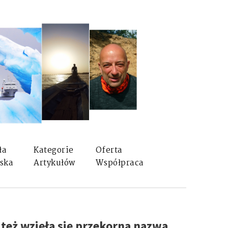
ła
Kategorie
Oferta
ska
Artykułów
Współpraca
d też wzięła się przekorna nazwa