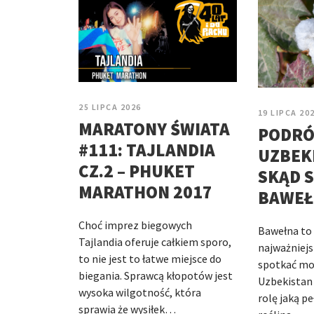
25 LIPCA 2026
19 LIPCA 20
MARATONY ŚWIATA
PODRÓ
#111: TAJLANDIA
UZBEKI
CZ.2 – PHUKET
SKĄD S
MARATHON 2017
BAWEŁ
Choć imprez biegowych
Bawełna to 
Tajlandia oferuje całkiem sporo,
najważniejs
to nie jest to łatwe miejsce do
spotkać moż
biegania. Sprawcą kłopotów jest
Uzbekistan 
wysoka wilgotność, która
rolę jaką pe
sprawia że wysiłek…