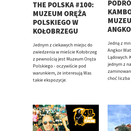
PODRÓ
THE POLSKA #100:
KAMBOD
MUZEUM ORĘŻA
MUZEU
POLSKIEGO W
ANGKO
KOŁOBRZEGU
Jedną z mni
Jednym z ciekawych miejsc do
Angkor Wat
zwiedzenia w mieście Kołobrzeg
Lądowych. 
z pewnością jest Muzeum Oręża
jednym z na
Polskiego - oczywiście pod
zaminowany
warunkiem, że interesują Was
choć liczba
takie ekspozycje.