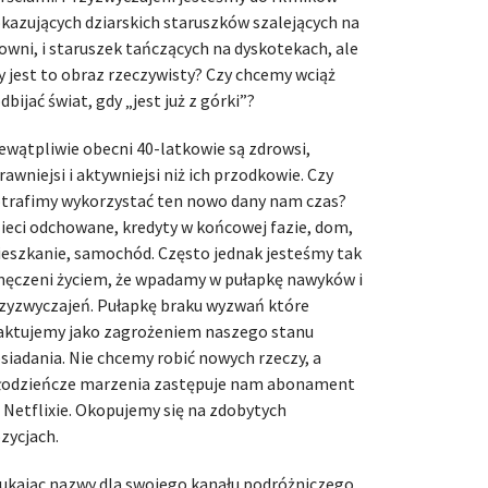
kazujących dziarskich staruszków szalejących na
łowni, i staruszek tańczących na dyskotekach, ale
y jest to obraz rzeczywisty? Czy chcemy wciąż
dbijać świat, gdy „jest już z górki”?
ewątpliwie obecni 40-latkowie są zdrowsi,
rawniejsi i aktywniejsi niż ich przodkowie. Czy
trafimy wykorzystać ten nowo dany nam czas?
ieci odchowane, kredyty w końcowej fazie, dom,
eszkanie, samochód. Często jednak jesteśmy tak
ęczeni życiem, że wpadamy w pułapkę nawyków i
zyzwyczajeń. Pułapkę braku wyzwań które
aktujemy jako zagrożeniem naszego stanu
siadania. Nie chcemy robić nowych rzeczy, a
odzieńcze marzenia zastępuje nam abonament
 Netflixie. Okopujemy się na zdobytych
zycjach.
ukając nazwy dla swojego kanału podróżniczego