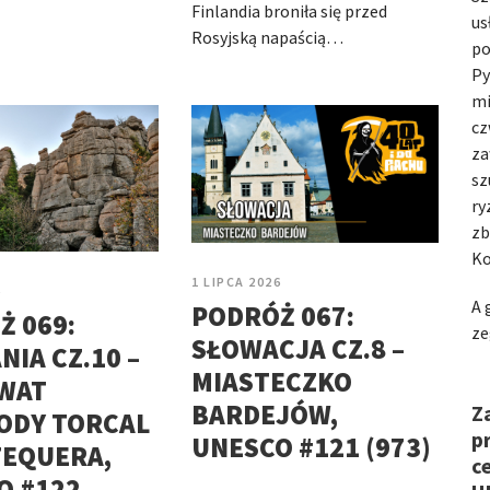
Finlandia broniła się przed
us
Rosyjską napaścią…
po
Py
mi
cz
za
sz
ry
zb
Ko
1 LIPCA 2026
6
A 
PODRÓŻ 067:
Ż 069:
ze
SŁOWACJA CZ.8 –
NIA CZ.10 –
MIASTECZKO
WAT
BARDEJÓW,
Z
ODY TORCAL
p
UNESCO #121 (973)
TEQUERA,
c
O #122