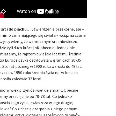
 lat i do piachu…
Stwierdzenie przekorne, ale –
mimo zmieniającego się świata – wciąż na czasie.
zyscy wiemy, że w mrocznym średniowieczu
dzie żyli dużo krócej niż obecnie. Jednak nie
miętamy, że raptem dwieście lat temu średnia
cia Europejczyka oscylowała w granicach 30-35
t. Sto lat później, w 1900 roku wzrosła do 48 lat.
szcze w 1950 roku średnia życia np. w Indiach
nosiła zaledwie 32 lata!
niony wiek przyniósł wielkie zmiany. Obecnie
jemy przeciętnie po 70-78 lat. Co jednak z
kością tego życia, zwłaszcza w jego drugiej
łowie? Co z chęcią czerpania z niego pełnymi
rściami. Przyzwyczajeni jesteśmy do filmików