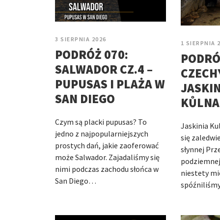
3 SIERPNIA 2026
1 SIERPNIA 
PODRÓŻ 070:
PODRÓ
SALWADOR CZ.4 –
CZECHY
PUPUSAS I PLAŻA W
JASKIN
SAN DIEGO
KŮLNA
Czym są placki pupusas? To
Jaskinia Ku
jedno z najpopularniejszych
się zaledwi
prostych dań, jakie zaoferować
słynnej Prz
może Salwador. Zajadaliśmy się
podziemnej 
nimi podczas zachodu słońca w
niestety mi
San Diego…
spóźniliśm