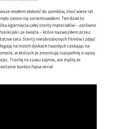
wsze miałem słabość do zamków, choć wiele lat
nęło zanim się zorientowałem. Ten dział to
óba ogarnięcia całej sterty materiałów – zarówno
Polski jak i ze świata – które nazwoziłem przez
tatnie lata. Sterty nieobrobionych filmów i zdjęć
legają na moich dyskach twardych czekając na
ment, w których je zmontuję i uzupełnię o opisy
ejsc. Trochę to czasu zajmie, ale myślę że
wstanie bardzo fajna seria!