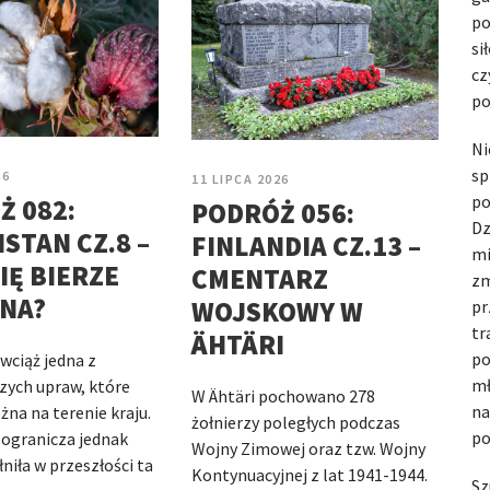
po
si
cz
po
Ni
sp
26
11 LIPCA 2026
po
Ż 082:
PODRÓŻ 056:
Dz
STAN CZ.8 –
FINLANDIA CZ.13 –
mi
IĘ BIERZE
CMENTARZ
zm
NA?
WOJSKOWY W
pr
tr
ÄHTÄRI
po
wciąż jedna z
mł
zych upraw, które
W Ähtäri pochowano 278
na
na na terenie kraju.
żołnierzy poległych podczas
po
ogranicza jednak
Wojny Zimowej oraz tzw. Wojny
łniła w przeszłości ta
Kontynuacyjnej z lat 1941-1944.
Sz