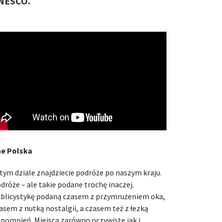
NESCO.
e Polska
tym dziale znajdziecie podróże po naszym kraju.
dróże – ale takie podane trochę inaczej.
blicystykę podaną czasem z przymrużeniem oka,
asem z nutką nostalgii, a czasem też z łezką
pomnień. Miejsca zarówno oczywiste jak i