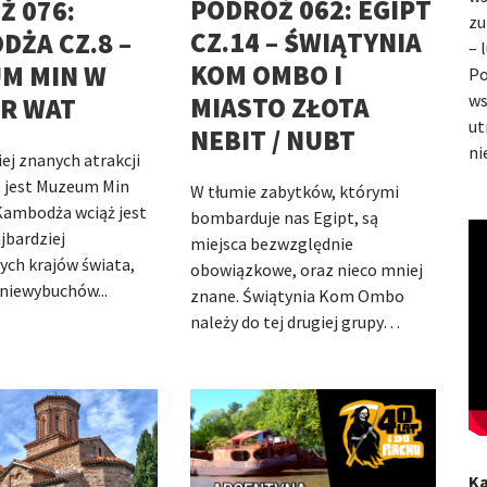
PODRÓŻ 062: EGIPT
Ż 076:
zu
CZ.14 – ŚWIĄTYNIA
ŻA CZ.8 –
– 
KOM OMBO I
M MIN W
Po
ws
MIASTO ZŁOTA
R WAT
ut
NEBIT / NUBT
ni
ej znanych atrakcji
 jest Muzeum Min
W tłumie zabytków, którymi
Kambodża wciąż jest
bombarduje nas Egipt, są
jbardziej
miejsca bezwzględnie
ch krajów świata,
obowiązkowe, oraz nieco mniej
 niewybuchów...
znane. Świątynia Kom Ombo
należy do tej drugiej grupy…
Ka