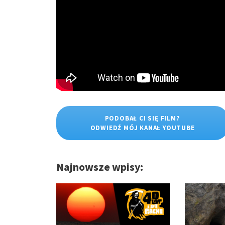
PODOBAŁ CI SIĘ FILM?
ODWIEDŹ MÓJ KANAŁ YOUTUBE
Najnowsze wpisy: