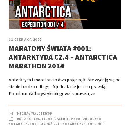
12 CZERWCA 2020
MARATONY ŚWIATA #001:
ANTARKTYDA CZ.4 – ANTARCTICA
MARATHON 2014
Antarktyda i maraton to dwa pojęcia, które wydają się od
siebie bardzo odległe. A jednak nie jest to prawdą!
Popularność turystyki biegowej sprawiła, że...
MICHAŁ WALCZEWSKI
ANTARKTYDA
,
FILMY
,
GALERIE
,
MARATON
,
OCEAN
ANTARKTYCZNY
,
PODRÓŻ 001 - ANTARKTYDA
,
SUPERHIT