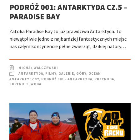
PODRÓŻ 001: ANTARKTYDA CZ.5 –
PARADISE BAY
Zatoka Paradise Bay to już prawdziwa Antarktyda. To
niewątpliwie jedno z najbardziej fantastycznych miejsc
nas całym kontynencie pełne zwierząt, dzikiej natury…
MICHAŁ WALCZEWSKI
ANTARKTYDA
,
FILMY
,
GALERIE
,
GÓRY
,
OCEAN
ANTARKTYCZNY
,
PODRÓŻ 001 - ANTARKTYDA
,
PRZYRODA
,
SUPERHIT
,
WODA