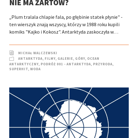
NIE MA ŻARTÓW?
„Plum tralala chlapie fala, po głębinie statek płynie" -
ten wierszyk znają wszyscy, którzy w 1988 roku kupili
komiks "Kajko i Kokosz". Antarktyda zaskoczyła w…
MICHAŁ WALCZEWSKI
ANTARKTYDA
,
FILMY
,
GALERIE
,
GÓRY
,
OCEAN
ANTARKTYCZNY
,
PODRÓŻ 001 - ANTARKTYDA
,
PRZYRODA
,
SUPERHIT
,
WODA