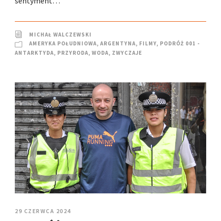
sentyment…
MICHAŁ WALCZEWSKI
AMERYKA POŁUDNIOWA
,
ARGENTYNA
,
FILMY
,
PODRÓŻ 001 -
ANTARKTYDA
,
PRZYRODA
,
WODA
,
ZWYCZAJE
29 CZERWCA 2024