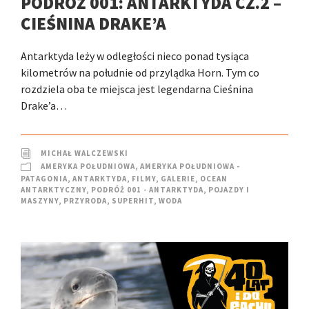
PODRÓŻ 001: ANTARKTYDA CZ.2 –
CIEŚNINA DRAKE’A
Antarktyda leży w odległości nieco ponad tysiąca
kilometrów na południe od przylądka Horn. Tym co
rozdziela oba te miejsca jest legendarna Cieśnina
Drake’a…
MICHAŁ WALCZEWSKI
AMERYKA POŁUDNIOWA
,
AMERYKA POŁUDNIOWA -
PATAGONIA
,
ANTARKTYDA
,
FILMY
,
GALERIE
,
OCEAN
ANTARKTYCZNY
,
PODRÓŻ 001 - ANTARKTYDA
,
POJAZDY I
MASZYNY
,
PRZYRODA
,
SUPERHIT
,
WODA