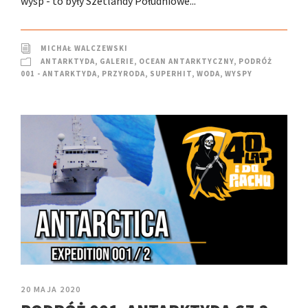
wysp - to były Szetlandy Południowe...
MICHAŁ WALCZEWSKI
ANTARKTYDA
,
GALERIE
,
OCEAN ANTARKTYCZNY
,
PODRÓŻ
001 - ANTARKTYDA
,
PRZYRODA
,
SUPERHIT
,
WODA
,
WYSPY
20 MAJA 2020