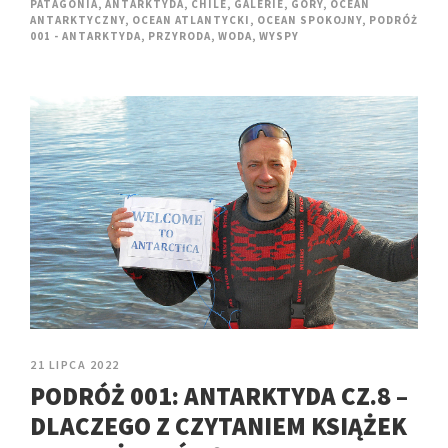
PATAGONIA
,
ANTARKTYDA
,
CHILE
,
GALERIE
,
GÓRY
,
OCEAN
ANTARKTYCZNY
,
OCEAN ATLANTYCKI
,
OCEAN SPOKOJNY
,
PODRÓŻ
001 - ANTARKTYDA
,
PRZYRODA
,
WODA
,
WYSPY
21 LIPCA 2022
PODRÓŻ 001: ANTARKTYDA CZ.8 –
DLACZEGO Z CZYTANIEM KSIĄŻEK