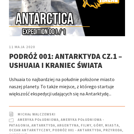
11 MAJA 2020
PODRÓŻ 001: ANTARKTYDA CZ.1 –
USHUAIA I KRANIEC ŚWIATA
Ushuaia to najbardziej na południe położone miasto
naszej planety. To także miejsce, z którego startuje
większość ekspedycji udających się na Antarktydę...
MICHAŁ WALCZEWSKI
AMERYKA POŁUDNIOWA
,
AMERYKA POŁUDNIOWA -
PATAGONIA
,
ANTARKTYDA
,
ARGENTYNA
,
FILMY
,
GÓRY
,
MIASTA
,
OCEAN ANTARKTYCZNY
,
PODRÓŻ 001 - ANTARKTYDA
,
PRZYRODA
,