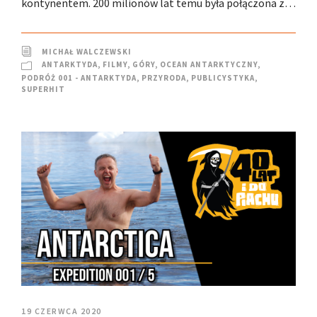
kontynentem. 200 milionów lat temu była połączona z…
MICHAŁ WALCZEWSKI
ANTARKTYDA
,
FILMY
,
GÓRY
,
OCEAN ANTARKTYCZNY
,
PODRÓŻ 001 - ANTARKTYDA
,
PRZYRODA
,
PUBLICYSTYKA
,
SUPERHIT
19 CZERWCA 2020