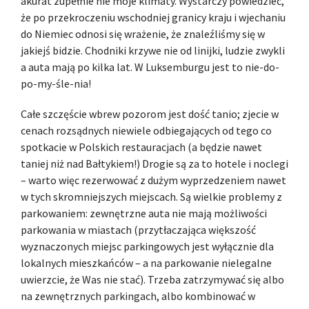
akurat zupełnie nie moje klimaty. Wystarczy powiedzieć,
że po przekroczeniu wschodniej granicy kraju i wjechaniu
do Niemiec odnosi się wrażenie, że znaleźliśmy się w
jakiejś bidzie. Chodniki krzywe nie od linijki, ludzie zwykli
a auta mają po kilka lat. W Luksemburgu jest to nie-do-
po-my-śle-nia!
Całe szczęście wbrew pozorom jest dość tanio; zjecie w
cenach rozsądnych niewiele odbiegających od tego co
spotkacie w Polskich restauracjach (a będzie nawet
taniej niż nad Bałtykiem!) Drogie są za to hotele i noclegi
– warto więc rezerwować z dużym wyprzedzeniem nawet
w tych skromniejszych miejscach. Są wielkie problemy z
parkowaniem: zewnętrzne auta nie mają możliwości
parkowania w miastach (przytłaczająca większość
wyznaczonych miejsc parkingowych jest wyłącznie dla
lokalnych mieszkańców – a na parkowanie nielegalne
uwierzcie, że Was nie stać). Trzeba zatrzymywać się albo
na zewnętrznych parkingach, albo kombinować w