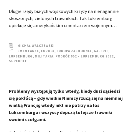
Długie rzędy białych wojskowych krzyży na nienagannie
skoszonych, zielonych trawnikach. Tak Luksemburg
opiekuje się amerykańskim cmentarzem wojennym…
MICHAŁ WALCZEWSKI
CMENTARZE
,
EUROPA
,
EUROPA ZACHODNIA
,
GALERIE
,
LUKSEMBURG
,
MILITARIA
,
PODRÓŻ 052 – LUKSEMBURG 2022
,
SUPERHIT
Problemy występują tylko wtedy, kiedy duzi sąsiedzi
się pokłócą – gdy wielkie Niemcy rzucą się na niemniej
wielką Francję; wtedy nikt nie patrzy na los
Luksemburga i wszyscy depczą tutejsze trawniki
swoimi czołgami.