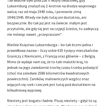
Tak właśnie było podczas II wojny światowej, gdy
Luksemburg znalazł się 2-krotnie na drodze wojennego
walca; raz od maja 1940 roku, i ponownie zimą
1944/1945. Wtedy nie było tutaj ani dostatnio, ani
bezpiecznie. Bo tak już jest na świecie: małym jest
przytulnie, ale gdy się jest na czyjejś ścieżce, to zadepczą
nie mówiąc nawet „przepraszam”.
Wielkie Księstwo Luksemburga – bo tak brzmi pełna i
prawidłowa nazwa – liczy sobie 635 tysięcy mieszkańców.
Graniczy z Niemcami, z Francją oraz głównie – z Belgią.
Mimo że wydaje nam się, że to taki malutki kraj, to
jednak na jego zwiedzenie trochę czasu trzeba poświęcić
(choć ma zaledwie 2586 kilometrów kwadratowych
powierzchni). Zamków, malowniczych wzgórz oraz
wijących się rzek i rzeczek jest tutaj pod dostatkiem na
kilkudniową wyprawę.
Niestety jest bogato i ładnie. Piszę niestety – gdyż to są