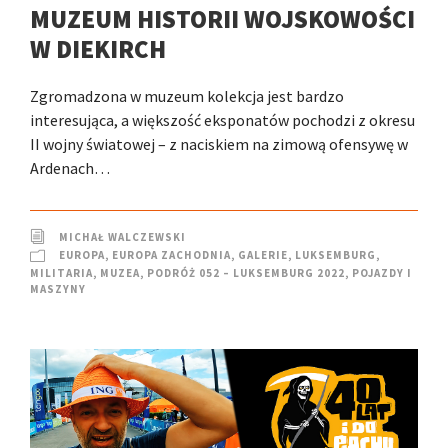
MUZEUM HISTORII WOJSKOWOŚCI
W DIEKIRCH
Zgromadzona w muzeum kolekcja jest bardzo
interesująca, a większość eksponatów pochodzi z okresu
II wojny światowej – z naciskiem na zimową ofensywę w
Ardenach…
MICHAŁ WALCZEWSKI
EUROPA
,
EUROPA ZACHODNIA
,
GALERIE
,
LUKSEMBURG
,
MILITARIA
,
MUZEA
,
PODRÓŻ 052 – LUKSEMBURG 2022
,
POJAZDY I
MASZYNY