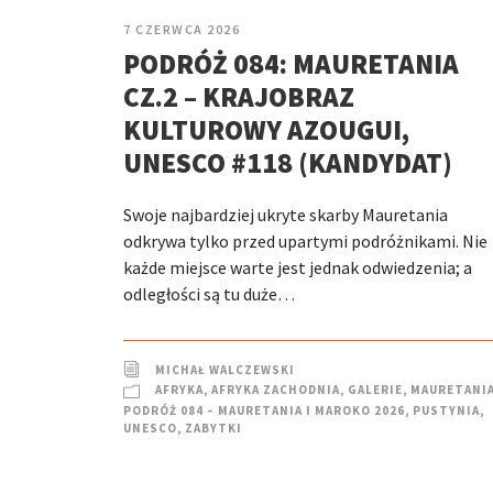
7 CZERWCA 2026
PODRÓŻ 084: MAURETANIA
CZ.2 – KRAJOBRAZ
KULTUROWY AZOUGUI,
UNESCO #118 (KANDYDAT)
Swoje najbardziej ukryte skarby Mauretania
odkrywa tylko przed upartymi podróżnikami. Nie
każde miejsce warte jest jednak odwiedzenia; a
odległości są tu duże…
MICHAŁ WALCZEWSKI
AFRYKA
,
AFRYKA ZACHODNIA
,
GALERIE
,
MAURETANI
PODRÓŻ 084 – MAURETANIA I MAROKO 2026
,
PUSTYNIA
,
UNESCO
,
ZABYTKI