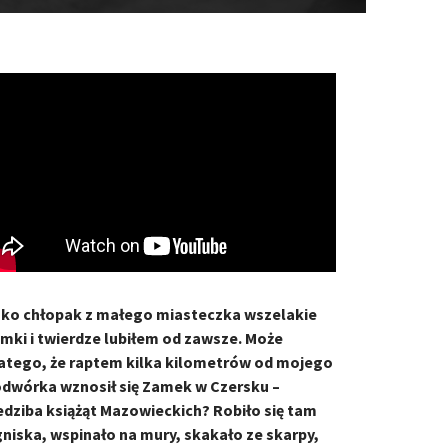
ko chłopak z małego miasteczka wszelakie
mki i twierdze lubiłem od zawsze. Może
atego, że raptem kilka kilometrów od mojego
dwórka wznosił się Zamek w Czersku –
edziba książąt Mazowieckich? Robiło się tam
niska, wspinało na mury, skakało ze skarpy,