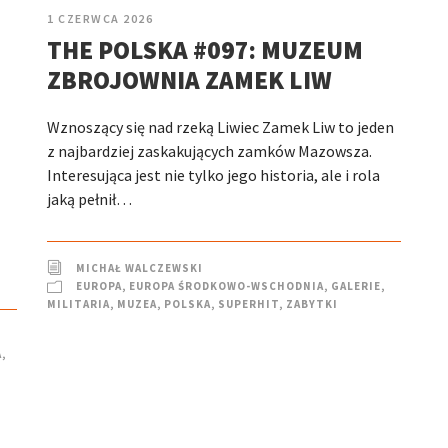
1 CZERWCA 2026
THE POLSKA #097: MUZEUM
ZBROJOWNIA ZAMEK LIW
Wznoszący się nad rzeką Liwiec Zamek Liw to jeden
z najbardziej zaskakujących zamków Mazowsza.
Interesująca jest nie tylko jego historia, ale i rola
jaką pełnił…
MICHAŁ WALCZEWSKI
EUROPA
,
EUROPA ŚRODKOWO-WSCHODNIA
,
GALERIE
,
MILITARIA
,
MUZEA
,
POLSKA
,
SUPERHIT
,
ZABYTKI
A
,