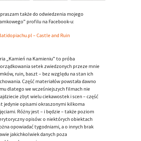
praszam także do odwiedzenia mojego
amkowego” profilu na Facebook-u:
latidopiachu.pl – Castle and Ruin
ria „Kamień na Kamieniu” to próba
orządkowania setek zwiedzonych przeze mnie
mków, ruin, baszt – bez względu na stan ich
chowania. Część materiałów powstała dawno
mu dlatego we wcześniejszych filmach nie
ajdziecie zbyt wielu ciekawostek i scen – część
st jedynie opisami okraszonymi kilkoma
jęciami. Różny jest – i będzie – także poziom
rytoryczny opisów: o niektórych obiektach
żna opowiadać tygodniami, a o innych brak
awie jakichkolwiek danych poza