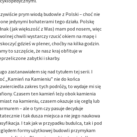
cyklopedycznymi.
zywiście prym wiodą budowle z Polski – choć nie
 one jedynymi bohaterami tego działu. Polskę
dnak (jak większość z Was) mam pod nosem, więc
wolnej chwili wystarczy rzucić okiem na mapę i
skoczyć gdzieś w plener, choćby na kilka godzin.
my to szczęście, że nasz kraj obfituje w
eprzeliczone zabytki i skarby.
ugo zastanawiałem się nad tytułem tej serii. I
oć „Kamień na Kamieniu” nie do końca
zwierciedla zakres tych podróży, to wydaje mi się
afiony. Czasem ten kamień leży obok kamienia
miast na kamieniu, czasem okazuje się cegłą lub
rmurem – ale o tym czy pasuje decyduje
tatecznie i tak dusza miejsca a nie jego naukowa
asyfikacja. I tak jak w przypadku budulca, tak i pod
ględem formy użytkowej budowli przymykam