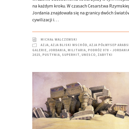
na każdym kroku. W czasach Cesarstwa Rzymski
Jordania znajdowała się na granicy dwóch świató
cywilizacji i…
MICHAŁ WALCZEWSKI
AZJA
,
AZJA BLISKI WSCHÓD
,
AZJA PÓŁWYSEP ARABS
GALERIE
,
JORDANIA
,
MILITARIA
,
PODRÓŻ 078 – JORDANI
2025
,
PUSTYNIA
,
SUPERHIT
,
UNESCO
,
ZABYTKI