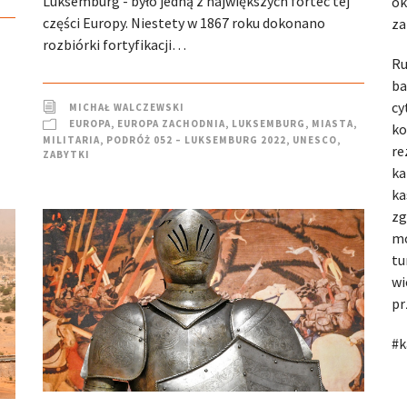
Luksemburg - było jedną z największych fortec tej
ok
części Europy. Niestety w 1867 roku dokonano
za
rozbiórki fortyfikacji…
Ru
ba
cy
MICHAŁ WALCZEWSKI
EUROPA
,
EUROPA ZACHODNIA
,
LUKSEMBURG
,
MIASTA
,
ko
MILITARIA
,
PODRÓŻ 052 – LUKSEMBURG 2022
,
UNESCO
,
re
ZABYTKI
ka
ka
zg
mo
tu
wi
pr
#k