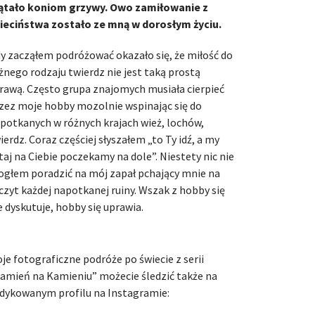
ątało koniom grzywy. Owo zamiłowanie z
ieciństwa zostało ze mną w dorosłym życiu.
y zacząłem podróżować okazało się, że miłość do
żnego rodzaju twierdz nie jest taką prostą
rawą. Często grupa znajomych musiała cierpieć
zez moje hobby mozolnie wspinając się do
potkanych w różnych krajach wież, lochów,
ierdz. Coraz częściej słyszałem „to Ty idź, a my
taj na Ciebie poczekamy na dole”. Niestety nic nie
głem poradzić na mój zapał pchający mnie na
czyt każdej napotkanej ruiny. Wszak z hobby się
e dyskutuje, hobby się uprawia.
je fotograficzne podróże po świecie z serii
amień na Kamieniu” możecie śledzić także na
dykowanym profilu na Instagramie: