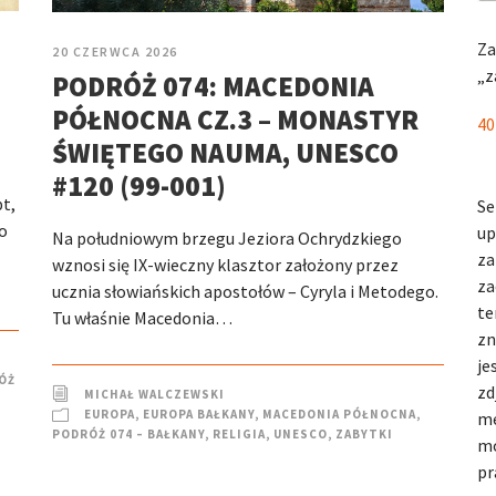
Za
20 CZERWCA 2026
„z
PODRÓŻ 074: MACEDONIA
PÓŁNOCNA CZ.3 – MONASTYR
40
ŚWIĘTEGO NAUMA, UNESCO
#120 (99-001)
t,
Se
o
up
Na południowym brzegu Jeziora Ochrydzkiego
za
wznosi się IX-wieczny klasztor założony przez
za
ucznia słowiańskich apostołów – Cyryla i Metodego.
te
Tu właśnie Macedonia…
zn
je
ÓŻ
zd
MICHAŁ WALCZEWSKI
EUROPA
,
EUROPA BAŁKANY
,
MACEDONIA PÓŁNOCNA
,
me
PODRÓŻ 074 – BAŁKANY
,
RELIGIA
,
UNESCO
,
ZABYTKI
mo
pr