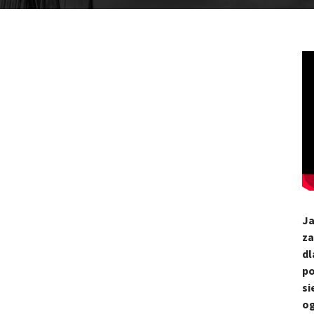
Ja
za
dl
po
si
og