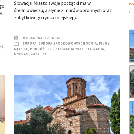
Słowacja. Miasto swoje początki ma w
ww
ego
średniowieczu, a słynie z murów obronnych oraz
/
w:
zabytkowego rynku miejskiego…
MICHAŁ WALCZEWSKI
EUROPA
,
EUROPA ŚRODKOWO-WSCHODNIA
,
FILMY
,
KI
,
MIASTA
,
PODRÓŻ 067 – SŁOWACJA 2023
,
SŁOWACJA
,
A
UNESCO
,
ZABYTKI