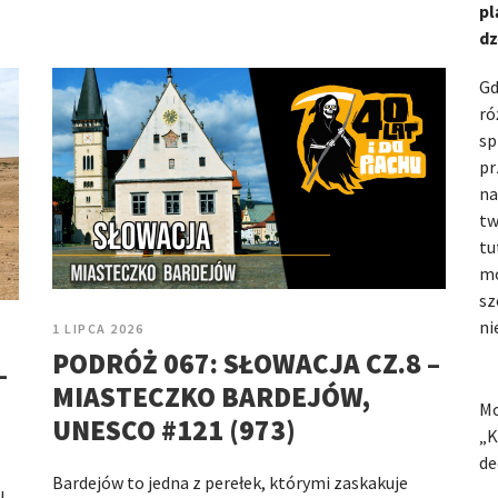
pl
dz
Gd
ró
sp
pr
na
tw
tu
mo
sz
ni
1 LIPCA 2026
PODRÓŻ 067: SŁOWACJA CZ.8 –
–
MIASTECZKO BARDEJÓW,
Mo
UNESCO #121 (973)
„K
de
Bardejów to jedna z perełek, którymi zaskakuje
u