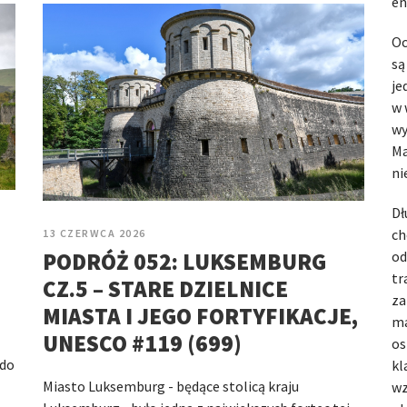
en
Oc
są
je
w 
wy
Ma
ni
Dł
ch
13 CZERWCA 2026
PODRÓŻ 052: LUKSEMBURG
od
tr
CZ.5 – STARE DZIELNICE
za
MIASTA I JEGO FORTYFIKACJE,
ma
UNESCO #119 (699)
os
 do
kl
Miasto Luksemburg - będące stolicą kraju
wz