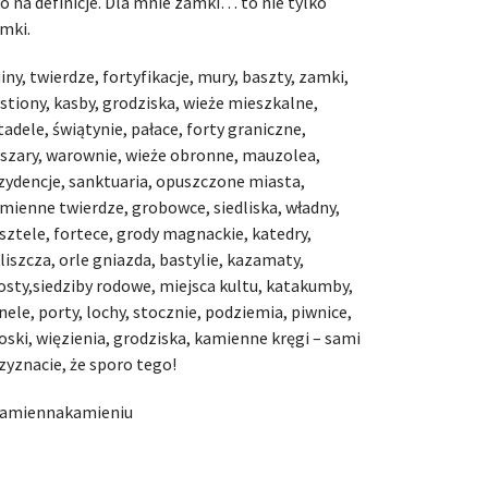
o na definicje. Dla mnie zamki… to nie tylko
mki.
iny, twierdze, fortyfikacje, mury, baszty, zamki,
stiony, kasby, grodziska, wieże mieszkalne,
tadele, świątynie, pałace, forty graniczne,
szary, warownie, wieże obronne, mauzolea,
zydencje, sanktuaria, opuszczone miasta,
mienne twierdze, grobowce, siedliska, władny,
sztele, fortece, grody magnackie, katedry,
liszcza, orle gniazda, bastylie, kazamaty,
sty,siedziby rodowe, miejsca kultu, katakumby,
nele, porty, lochy, stocznie, podziemia, piwnice,
oski, więzienia, grodziska, kamienne kręgi – sami
zyznacie, że sporo tego!
amiennakamieniu