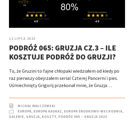
12 LIPCA 2023
PODRÓŻ 065: GRUZJA CZ.3 – ILE
KOSZTUJE PODRÓŻ DO GRUZJI?
To, że Gruzini to fajne chłopaki wiedziałem od kiedy po
raz pierwszy obejrzałem serial Czterej Pancerni i pies.
Uśmiechnięty Grigorij przekonał mnie, że Gruzja…
MICHAŁ WALCZEWSKI
EUROPA
,
EUROPA KAUKAZ
,
EUROPA ŚRODKOWO-WSCHODNIA
,
GALERIE
,
GRUZJA
,
KOSZTY
,
PODRÓŻ 065 – GRUZJA 2023