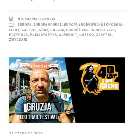
MICHAŁ WALCZEWSKI
EUROPA
,
EUROPA KAUKAZ
,
EUROPA ŚRODKOWO-WSCHODNIA
,
FILMY
,
GALERIE
,
GÓRY
,
GRUZJA
,
PODRÓŻ 065 – GRUZJA 2023
,
PRZYRODA
,
PUBLICYSTYKA
,
SUPERHIT
,
UNESCO
,
ZABYTKI
,
ZWYCZAJE
25 CZERWCA 2023