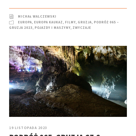
MICHAŁ WALCZEWSKI
EUROPA
,
EUROPA KAUKAZ
,
FILMY
,
GRUZJA
,
PODRÓŻ 065 –
GRUZJA 2023
,
POJAZDY I MASZYNY
,
ZWYCZAJE
19 LISTOPADA 2023