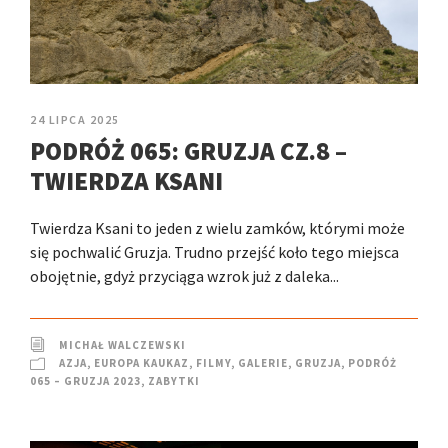
24 LIPCA 2025
PODRÓŻ 065: GRUZJA CZ.8 –
TWIERDZA KSANI
Twierdza Ksani to jeden z wielu zamków, którymi może
się pochwalić Gruzja. Trudno przejść koło tego miejsca
obojętnie, gdyż przyciąga wzrok już z daleka...
MICHAŁ WALCZEWSKI
AZJA
,
EUROPA KAUKAZ
,
FILMY
,
GALERIE
,
GRUZJA
,
PODRÓŻ
065 – GRUZJA 2023
,
ZABYTKI