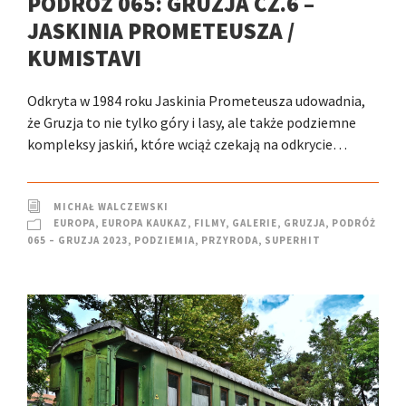
PODRÓŻ 065: GRUZJA CZ.6 –
JASKINIA PROMETEUSZA /
KUMISTAVI
Odkryta w 1984 roku Jaskinia Prometeusza udowadnia,
że Gruzja to nie tylko góry i lasy, ale także podziemne
kompleksy jaskiń, które wciąż czekają na odkrycie…
MICHAŁ WALCZEWSKI
EUROPA
,
EUROPA KAUKAZ
,
FILMY
,
GALERIE
,
GRUZJA
,
PODRÓŻ
065 – GRUZJA 2023
,
PODZIEMIA
,
PRZYRODA
,
SUPERHIT