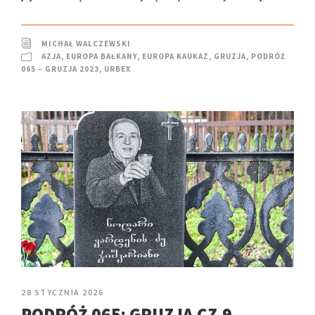
MICHAŁ WALCZEWSKI
AZJA
,
EUROPA BAŁKANY
,
EUROPA KAUKAZ
,
GRUZJA
,
PODRÓŻ
065 – GRUZJA 2023
,
URBEX
28 STYCZNIA 2026
PODRÓŻ 065: GRUZJA CZ.9 –