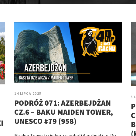
14 LIPCA 2025
5 
PODRÓŻ 071: AZERBEJDŻAN
P
CZ.6 – BAKU MAIDEN TOWER,
C
UNESCO #79 (958)
I
B
(
Maiden Tower to jeden z symboli Azerbejdżan. Do