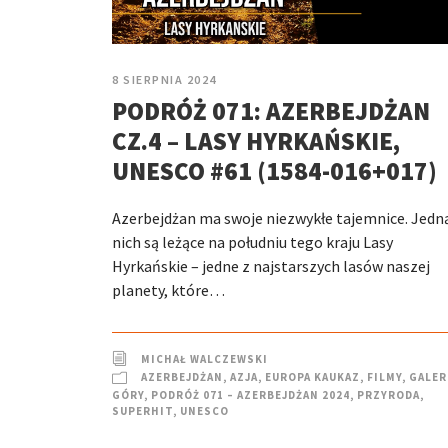
8 SIERPNIA 2024
PODRÓŻ 071: AZERBEJDŻAN
CZ.4 – LASY HYRKAŃSKIE,
UNESCO #61 (1584-016+017)
Azerbejdżan ma swoje niezwykłe tajemnice. Jedn
nich są leżące na południu tego kraju Lasy
Hyrkańskie – jedne z najstarszych lasów naszej
planety, które…
MICHAŁ WALCZEWSKI
AZERBEJDŻAN
,
AZJA
,
EUROPA KAUKAZ
,
FILMY
,
GALER
GÓRY
,
PODRÓŻ 071 – AZERBEJDŻAN 2024
,
PRZYRODA
,
SUPERHIT
,
UNESCO