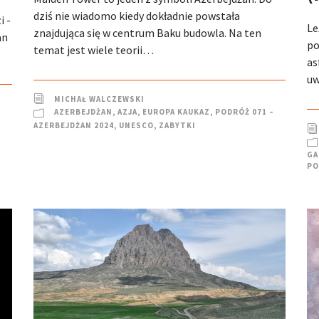
dziś nie wiadomo kiedy dokładnie powstała
i -
Le
znajdująca się w centrum Baku budowla. Na ten
an
po
temat jest wiele teorii…
as
uw
MICHAŁ WALCZEWSKI
AZERBEJDŻAN
,
AZJA
,
EUROPA KAUKAZ
,
PODRÓŻ 071 –
AZERBEJDŻAN 2024
,
UNESCO
,
ZABYTKI
GA
PO