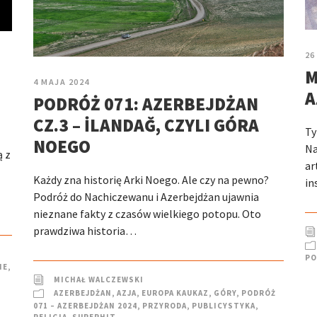
26
M
4 MAJA 2024
A
PODRÓŻ 071: AZERBEJDŻAN
CZ.3 – İLANDAĞ, CZYLI GÓRA
Ty
NOEGO
Na
ą z
ar
Każdy zna historię Arki Noego. Ale czy na pewno?
in
Podróż do Nachiczewanu i Azerbejdżan ujawnia
nieznane fakty z czasów wielkiego potopu. Oto
prawdziwa historia…
PO
IE
,
MICHAŁ WALCZEWSKI
AZERBEJDŻAN
,
AZJA
,
EUROPA KAUKAZ
,
GÓRY
,
PODRÓŻ
071 – AZERBEJDŻAN 2024
,
PRZYRODA
,
PUBLICYSTYKA
,
RELIGIA
,
SUPERHIT