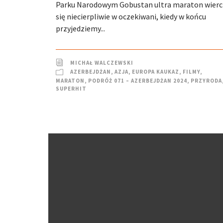
Parku Narodowym Gobustan ultra maraton wierci
się niecierpliwie w oczekiwani, kiedy w końcu
przyjedziemy...
MICHAŁ WALCZEWSKI
AZERBEJDŻAN
,
AZJA
,
EUROPA KAUKAZ
,
FILMY
,
MARATON
,
PODRÓŻ 071 – AZERBEJDŻAN 2024
,
PRZYRODA
SUPERHIT