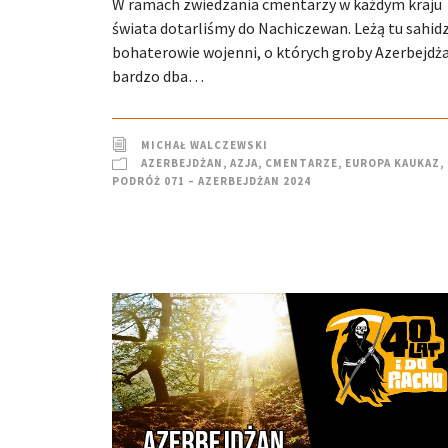
W ramach zwiedzania cmentarzy w każdym kraju
świata dotarliśmy do Nachiczewan. Leżą tu sahidz
bohaterowie wojenni, o których groby Azerbejdż
bardzo dba…
MICHAŁ WALCZEWSKI
AZERBEJDŻAN
,
AZJA
,
CMENTARZE
,
EUROPA KAUKAZ
,
PODRÓŻ 071 – AZERBEJDŻAN 2024