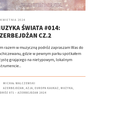
 KWIETNIA 2024
UZYKA ŚWIATA #014:
ZERBEJDŻAN CZ.2
m razem w muzyczną podróż zapraszam Was do
chiczewanu, gdzie w pewnym parku spotkałem
tystę grającego na nietypowym, lokalnym
strumencie...
MICHAŁ WALCZEWSKI
AZERBEJDŻAN
,
AZJA
,
EUROPA KAUKAZ
,
MUZYKA
,
DRÓŻ 071 – AZERBEJDŻAN 2024