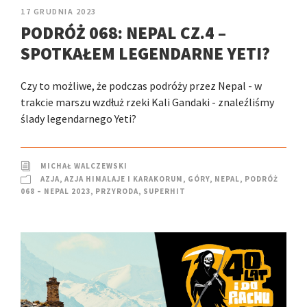
17 GRUDNIA 2023
PODRÓŻ 068: NEPAL CZ.4 –
SPOTKAŁEM LEGENDARNE YETI?
Czy to możliwe, że podczas podróży przez Nepal - w
trakcie marszu wzdłuż rzeki Kali Gandaki - znaleźliśmy
ślady legendarnego Yeti?
MICHAŁ WALCZEWSKI
AZJA
,
AZJA HIMALAJE I KARAKORUM
,
GÓRY
,
NEPAL
,
PODRÓŻ
068 – NEPAL 2023
,
PRZYRODA
,
SUPERHIT