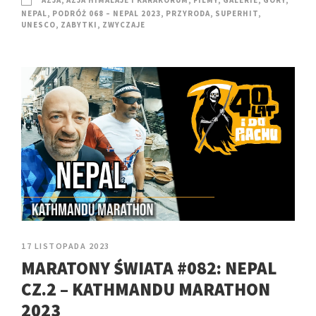
AZJA
,
AZJA HIMALAJE I KARAKORUM
,
FILMY
,
GALERIE
,
GÓRY
,
NEPAL
,
PODRÓŻ 068 – NEPAL 2023
,
PRZYRODA
,
SUPERHIT
,
UNESCO
,
ZABYTKI
,
ZWYCZAJE
17 LISTOPADA 2023
MARATONY ŚWIATA #082: NEPAL
CZ.2 – KATHMANDU MARATHON
2023