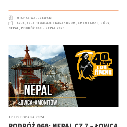
MICHAŁ WALCZEWSKI
AZJA
,
AZJA HIMALAJE I KARAKORUM
,
CMENTARZE
,
GÓRY
,
NEPAL
,
PODRÓŻ 068 – NEPAL 2023
12 LISTOPADA 2024
PODRÓŻ 068: NEPAL CZ.7 – ŁOWCA