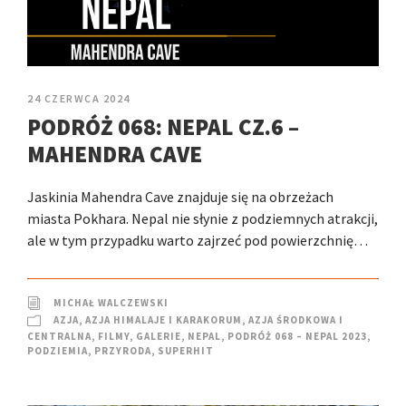
24 CZERWCA 2024
PODRÓŻ 068: NEPAL CZ.6 –
MAHENDRA CAVE
Jaskinia Mahendra Cave znajduje się na obrzeżach
miasta Pokhara. Nepal nie słynie z podziemnych atrakcji,
ale w tym przypadku warto zajrzeć pod powierzchnię…
MICHAŁ WALCZEWSKI
AZJA
,
AZJA HIMALAJE I KARAKORUM
,
AZJA ŚRODKOWA I
CENTRALNA
,
FILMY
,
GALERIE
,
NEPAL
,
PODRÓŻ 068 – NEPAL 2023
,
PODZIEMIA
,
PRZYRODA
,
SUPERHIT