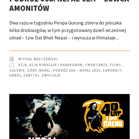
AMONITÓW
Dwa razu w tygodniu Penpa Gurung zbiera do plecaka
kilka drobiazgów, w tym przygotowany dzień wcześniej
obiad – tzw. Dal Bhat Nepal – i wyrusza w Himalaje...
MICHAŁ WALCZEWSKI
AZJA
,
AZJA HIMALAJE I KARAKORUM
,
CMENTARZE
,
FILMY
,
GALERIE
,
GÓRY
,
NEPAL
,
PODRÓŻ 068 – NEPAL 2023
,
SUPERHIT
,
URBEX
,
ZABYTKI
,
ZWYCZAJE