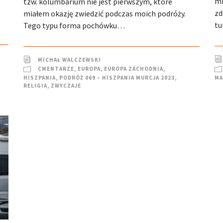
mi
tzw. kolumbarium nie jest pierwszym, które
zd
miałem okazję zwiedzić podczas moich podróży.
tu
Tego typu forma pochówku…
MICHAŁ WALCZEWSKI
CMENTARZE
,
EUROPA
,
EUROPA ZACHODNIA
,
MA
HISZPANIA
,
PODRÓŻ 069 – HISZPANIA MURCJA 2023
,
RELIGIA
,
ZWYCZAJE