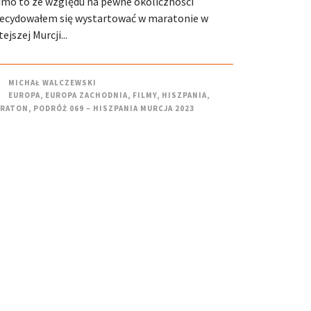
mo to ze względu na pewne okoliczności
ecydowałem się wystartować w maratonie w
tejszej Murcji...
MICHAŁ WALCZEWSKI
EUROPA
,
EUROPA ZACHODNIA
,
FILMY
,
HISZPANIA
,
RATON
,
PODRÓŻ 069 – HISZPANIA MURCJA 2023