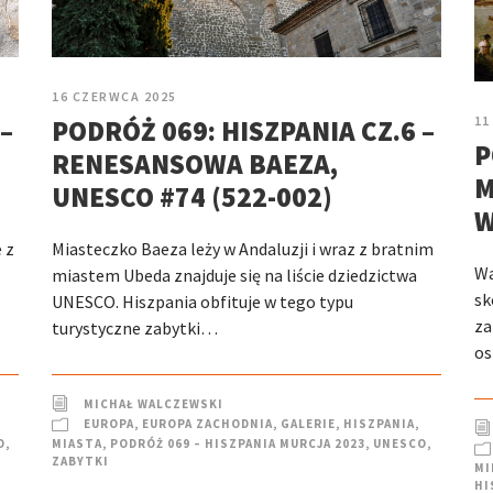
16 CZERWCA 2025
11
–
PODRÓŻ 069: HISZPANIA CZ.6 –
P
RENESANSOWA BAEZA,
M
UNESCO #74 (522-002)
W
 z
Miasteczko Baeza leży w Andaluzji i wraz z bratnim
Wa
miastem Ubeda znajduje się na liście dziedzictwa
sk
UNESCO. Hiszpania obfituje w tego typu
za
turystyczne zabytki…
os
MICHAŁ WALCZEWSKI
EUROPA
,
EUROPA ZACHODNIA
,
GALERIE
,
HISZPANIA
,
O
,
MIASTA
,
PODRÓŻ 069 – HISZPANIA MURCJA 2023
,
UNESCO
,
ZABYTKI
MI
HI