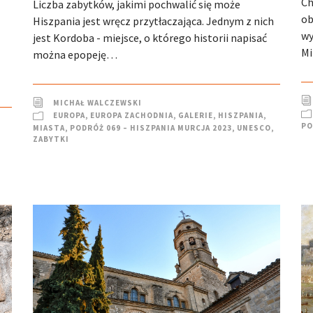
Ch
Liczba zabytków, jakimi pochwalić się może
ob
Hiszpania jest wręcz przytłaczająca. Jednym z nich
wy
jest Kordoba - miejsce, o którego historii napisać
Mi
można epopeję…
MICHAŁ WALCZEWSKI
EUROPA
,
EUROPA ZACHODNIA
,
GALERIE
,
HISZPANIA
,
PO
MIASTA
,
PODRÓŻ 069 – HISZPANIA MURCJA 2023
,
UNESCO
,
ZABYTKI