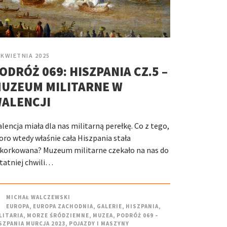
 KWIETNIA 2025
ODRÓŻ 069: HISZPANIA CZ.5 –
UZEUM MILITARNE W
ALENCJI
lencja miała dla nas militarną perełkę. Co z tego,
oro wtedy właśnie cała Hiszpania stała
korkowana? Muzeum militarne czekało na nas do
tatniej chwili…
MICHAŁ WALCZEWSKI
EUROPA
,
EUROPA ZACHODNIA
,
GALERIE
,
HISZPANIA
,
LITARIA
,
MORZE ŚRÓDZIEMNE
,
MUZEA
,
PODRÓŻ 069 –
SZPANIA MURCJA 2023
,
POJAZDY I MASZYNY