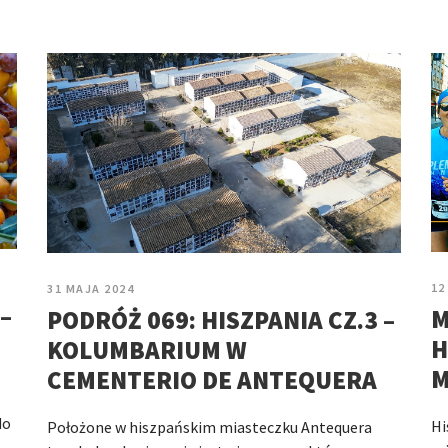
12
31 MAJA 2024
–
M
PODRÓŻ 069: HISZPANIA CZ.3 –
H
KOLUMBARIUM W
M
CEMENTERIO DE ANTEQUERA
do
Hi
Położone w hiszpańskim miasteczku Antequera