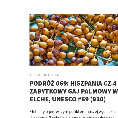
30 GRUDNIA 2024
PODRÓŻ 069: HISZPANIA CZ.4 
ZABYTKOWY GAJ PALMOWY W
ELCHE, UNESCO #69 (930)
Elche było pierwszym punktem naszej wycieczki 
Hiszpania. Znalazło się ono w planie podróży ze