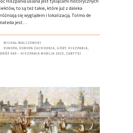
oć Hiszpania usiana jest tysiącami historycznych
iektów, to są też takie, które już z daleka
różniają się wyglądem i lokalizacją. Tolmo de
nateda jest…
MICHAŁ WALCZEWSKI
EUROPA
,
EUROPA ZACHODNIA
,
GÓRY
,
HISZPANIA
,
DRÓŻ 069 – HISZPANIA MURCJA 2023
,
ZABYTKI