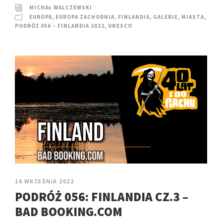
MICHAŁ WALCZEWSKI
EUROPA
,
EUROPA ZACHODNIA
,
FINLANDIA
,
GALERIE
,
MIASTA
,
PODRÓŻ 056 – FINLANDIA 2022
,
UNESCO
16 WRZEŚNIA 2022
PODRÓŻ 056: FINLANDIA CZ.3 –
BAD BOOKING.COM