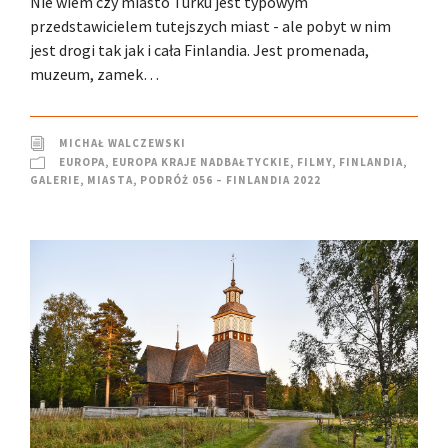
Nie wiem czy miasto Turku jest typowym
przedstawicielem tutejszych miast - ale pobyt w nim
jest drogi tak jak i cała Finlandia. Jest promenada,
muzeum, zamek…
MICHAŁ WALCZEWSKI
EUROPA
,
EUROPA KRAJE NADBAŁTYCKIE
,
FILMY
,
FINLANDIA
,
GALERIE
,
MIASTA
,
PODRÓŻ 056 – FINLANDIA 2022