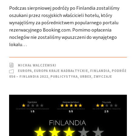
Podczas sierpniowej podróży po Finlandia zostaliśmy
oszukani przez rosyjskich właścicieli hotelu, który
wynajęliśmy za pośrednictwem popularnego portalu
rezerwacyjnego Booking.com. Pomimo opłacenia
noclegów nie zostaliśmy wpuszczeni do wynajętego
lokalu…
MICHAŁ WALCZEWSKI
EUROPA
,
EUROPA KRAJE NADBAŁTYCKIE
,
FINLANDIA
,
PODRÓŻ
056 – FINLANDIA 2022
,
PUBLICYSTYKA
,
URBEX
,
ZWYCZAJE