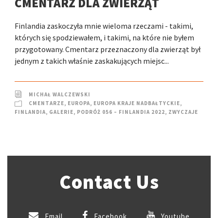
CMENTARZ DLA ZWIERZĄT
Finlandia zaskoczyła mnie wieloma rzeczami - takimi,
których się spodziewałem, i takimi, na które nie byłem
przygotowany. Cmentarz przeznaczony dla zwierząt był
jednym z takich właśnie zaskakujących miejsc...
MICHAŁ WALCZEWSKI
CMENTARZE
,
EUROPA
,
EUROPA KRAJE NADBAŁTYCKIE
,
FINLANDIA
,
GALERIE
,
PODRÓŻ 056 – FINLANDIA 2022
,
ZWYCZAJE
Contact Us
Email
Facebook
Youtube