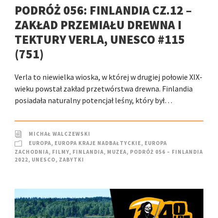
PODRÓŻ 056: FINLANDIA CZ.12 –
ZAKŁAD PRZEMIAŁU DREWNA I
TEKTURY VERLA, UNESCO #115
(751)
Verla to niewielka wioska, w której w drugiej połowie XIX-
wieku powstał zakład przetwórstwa drewna. Finlandia
posiadała naturalny potencjał leśny, który był…
MICHAŁ WALCZEWSKI
EUROPA
,
EUROPA KRAJE NADBAŁTYCKIE
,
EUROPA
ZACHODNIA
,
FILMY
,
FINLANDIA
,
MUZEA
,
PODRÓŻ 056 – FINLANDIA
2022
,
UNESCO
,
ZABYTKI