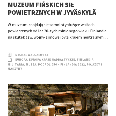
MUZEUM FIŃSKICH SIŁ
POWIETRZNYCH W JYVÄSKYLÄ
W muzeum znajdują się samoloty służące w siłach
powietrznych od lat 20-tych minionego wieku. Finlandia
na skutek tzw. wojny-zimowej była krajem neutralnym…
MICHAŁ WALCZEWSKI
EUROPA
,
EUROPA KRAJE NADBAŁTYCKIE
,
FINLANDIA
,
MILITARIA
,
MUZEA
,
PODRÓŻ 056 – FINLANDIA 2022
,
POJAZDY I
MASZYNY