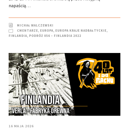
napaścią…
MICHAŁ WALCZEWSKI
CMENTARZE
,
EUROPA
,
EUROPA KRAJE NADBAŁTYCKIE
,
FINLANDIA
,
PODRÓŻ 056 – FINLANDIA 2022
16 MAJA 2026