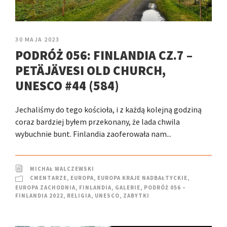
30 MAJA 2023
PODRÓŻ 056: FINLANDIA CZ.7 –
PETÄJÄVESI OLD CHURCH,
UNESCO #44 (584)
Jechaliśmy do tego kościoła, i z każdą kolejną godziną
coraz bardziej byłem przekonany, że lada chwila
wybuchnie bunt. Finlandia zaoferowała nam...
MICHAŁ WALCZEWSKI
CMENTARZE
,
EUROPA
,
EUROPA KRAJE NADBAŁTYCKIE
,
EUROPA ZACHODNIA
,
FINLANDIA
,
GALERIE
,
PODRÓŻ 056 –
FINLANDIA 2022
,
RELIGIA
,
UNESCO
,
ZABYTKI