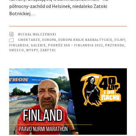
północny-zachód od Helsinek, niedaleko Zatoki
Botnickiej…
MICHAŁ WALCZEWSKI
CMENTARZE
,
EUROPA
,
EUROPA KRAJE NADBAŁTYCKIE
,
FILMY
,
FINLANDIA
,
GALERIE
,
PODRÓŻ 056 – FINLANDIA 2022
,
PRZYRODA
,
UNESCO
,
WYSPY
,
ZABYTKI