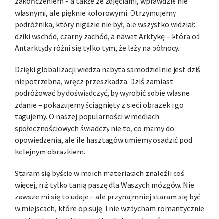
zakończeniem – a także ze zdjęciami, wprawdzie nie
własnymi, ale pięknie kolorowymi. Otrzymujemy
podróżnika, który nigdzie nie był, ale wszystko widział:
dziki wschód, czarny zachód, a nawet Arktykę – która od
Antarktydy różni się tylko tym, że leży na północy.
Dzięki globalizacji wiedza nabyta samodzielnie jest dziś
niepotrzebna, wręcz przeszkadza. Dziś zamiast
podróżować by doświadczyć, by wyrobić sobie własne
zdanie – pokazujemy ściągnięty z sieci obrazek i go
tagujemy. O naszej popularności w mediach
społecznościowych świadczy nie to, co mamy do
opowiedzenia, ale ile hasztagów umiemy osadzić pod
kolejnym obrazkiem.
Staram się byście w moich materiałach znaleźli coś
więcej, niż tylko tanią paszę dla Waszych mózgów. Nie
zawsze mi się to udaje – ale przynajmniej staram się być
w miejscach, które opisuję. I nie wzdycham romantycznie