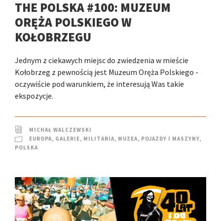
THE POLSKA #100: MUZEUM
ORĘŻA POLSKIEGO W
KOŁOBRZEGU
Jednym z ciekawych miejsc do zwiedzenia w mieście
Kołobrzeg z pewnością jest Muzeum Oręża Polskiego -
oczywiście pod warunkiem, że interesują Was takie
ekspozycje.
MICHAŁ WALCZEWSKI
EUROPA
,
GALERIE
,
MILITARIA
,
MUZEA
,
POJAZDY I MASZYNY
,
POLSKA