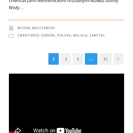
cmentarzami Mennonickimi rozsianymi wzdłuż Doliny
Wisły…
MICHAŁ WALCZEWSKI
CMENTARZE
,
EUROPA
,
POLSKA
,
RELIGIA
,
ZABYTKI
1
2
3
…
11