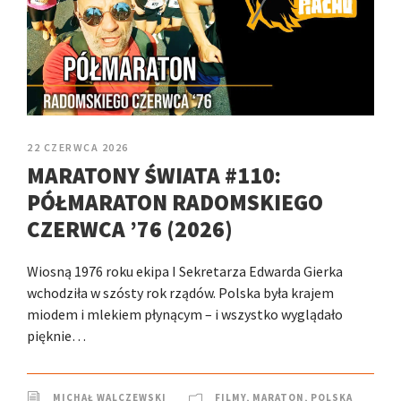
22 CZERWCA 2026
MARATONY ŚWIATA #110:
PÓŁMARATON RADOMSKIEGO
CZERWCA ’76 (2026)
Wiosną 1976 roku ekipa I Sekretarza Edwarda Gierka
wchodziła w szósty rok rządów. Polska była krajem
miodem i mlekiem płynącym – i wszystko wyglądało
pięknie…
MICHAŁ WALCZEWSKI
FILMY
,
MARATON
,
POLSKA