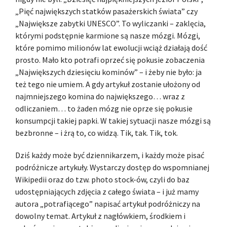
„Pięć największych statków pasażerskich świata” czy
„Największe zabytki UNESCO”. To wyliczanki – zaklęcia,
którymi podstępnie karmione są nasze mózgi. Mózgi,
które pomimo milionów lat ewolucji wciąż działają dość
prosto. Mało kto potrafi oprzeć się pokusie zobaczenia
„Największych dziesięciu kominów” – i żeby nie było: ja
też tego nie umiem. A gdy artykuł zostanie ułożony od
najmniejszego komina do największego… wraz z
odliczaniem… to żaden mózg nie oprze się pokusie
konsumpcji takiej papki. W takiej sytuacji nasze mózgi są
bezbronne – i żrą to, co widzą. Tik, tak. Tik, tok.
Dziś każdy może być dziennikarzem, i każdy może pisać
podróżnicze artykuły. Wystarczy dostęp do wspomnianej
Wikipedii oraz do tzw. photo stock-ów, czyli do baz
udostępniających zdjęcia z całego świata – i już mamy
autora „potrafiącego” napisać artykuł podróżniczy na
dowolny temat. Artykuł z nagłówkiem, środkiem i