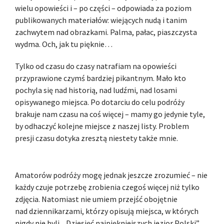
wielu opowieści i – po części – odpowiada za poziom
publikowanych materiałów: wiejących nudą i tanim
zachwytem nad obrazkami. Palma, pałac, piaszczysta
wydma. Och, jak tu pięknie…
Tylko od czasu do czasy natrafiam na opowieści
przyprawione czymś bardziej pikantnym. Mało kto
pochyla się nad historią, nad ludźmi, nad losami
opisywanego miejsca. Po dotarciu do celu podróży
brakuje nam czasu na coś więcej – mamy go jedynie tyle,
by odhaczyć kolejne miejsce z naszej listy. Problem
presji czasu dotyka zresztą niestety także mnie.
Amatorów podróży mogę jednak jeszcze zrozumieć – nie
każdy czuje potrzebę zrobienia czegoś więcej niż tylko
zdjęcia. Natomiast nie umiem przejść obojętnie
nad dziennikarzami, którzy opisują miejsca, w których
nigdy nie byli. „Dziesięć najpiękniejszych jezior Polski”,