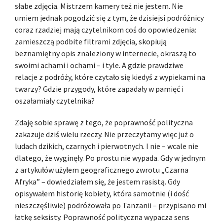
słabe zdjęcia. Mistrzem kamery też nie jestem. Nie
umiem jednak pogodzić się z tym, że dzisiejsi podróżnicy
coraz rzadziej mają czytelnikom coś do opowiedzenia:
zamieszczą podbite filtrami zdjęcia, skopiują
beznamiętny opis znaleziony w internecie, okraszą to
swoimi achami i ochami – i tyle. A gdzie prawdziwe
relacje z podróży, które czytało się kiedyś z wypiekami na
twarzy? Gdzie przygody, które zapadały w pamięć i
oszałamiały czytelnika?
Zdaję sobie sprawę z tego, że poprawność polityczna
zakazuje dziś wielu rzeczy. Nie przeczytamy więc już o
ludach dzikich, czarnych i pierwotnych. I nie – wcale nie
dlatego, że wyginęły. Po prostu nie wypada. Gdy w jednym
z artykułów użyłem geograficznego zwrotu „Czarna
Afryka” – dowiedziałem się, że jestem rasistą. Gdy
opisywałem historię kobiety, która samotnie (i dość
nieszczęśliwie) podróżowała po Tanzanii – przypisano mi
łatkę seksisty. Poprawność polityczna wypacza sens