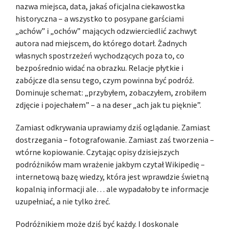
nazwa miejsca, data, jakaś oficjalna ciekawostka
historyczna – a wszystko to posypane garściami
„achów” i „ochów” mających odzwierciedlić zachwyt
autora nad miejscem, do którego dotarł. Żadnych
własnych spostrzeżeń wychodzących poza to, co
bezpośrednio widać na obrazku. Relacje płytkie i
zabójcze dla sensu tego, czym powinna być podróż.
Dominuje schemat: „przybyłem, zobaczyłem, zrobiłem
zdjęcie i pojechałem” – a na deser „ach jak tu pięknie”.
Zamiast odkrywania uprawiamy dziś oglądanie. Zamiast
dostrzegania – fotografowanie. Zamiast zaś tworzenia –
wtórne kopiowanie. Czytając opisy dzisiejszych
podróżników mam wrażenie jakbym czytał Wikipedię –
internetową bazę wiedzy, która jest wprawdzie świetną
kopalnią informacji ale… ale wypadałoby te informacje
uzupełniać, a nie tylko żreć.
Podróżnikiem może dziś być każdy. I doskonale