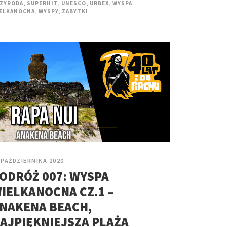
ZYRODA
,
SUPERHIT
,
UNESCO
,
URBEX
,
WYSPA
ELKANOCNA
,
WYSPY
,
ZABYTKI
 PAŹDZIERNIKA 2020
ODRÓŻ 007: WYSPA
IELKANOCNA CZ.1 –
NAKENA BEACH,
AJPIĘKNIEJSZA PLAŻA