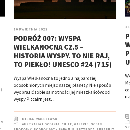
3 
16 KWIETNIA 2022
P
PODRÓŻ 007: WYSPA
W
WIELKANOCNA CZ.5 –
P
HISTORIA WYSPY. TO NIE RAJ,
U
TO PIEKŁO! UNESCO #24 (715)
Wy
Wyspa Wielkanocna to jedno z najbardziej
Mo
odosobnionych miejsc naszej planety. Nie sposób
i
ca
wyobrazić sobie samotności jej mieszkańców: od
uk
wyspy Pitcairn jest…
MICHAŁ WALCZEWSKI
AN
AUSTRALIA I OCEANIA
,
CHILE
,
GALERIE
,
OCEAN
,
SP
SPOKOJNY
,
PODRÓŻ 007 – RAPA NUI
,
PRZYRODA
,
SUPERHIT
,