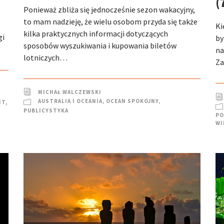
(
Ponieważ zbliża się jednocześnie sezon wakacyjny,
to mam nadzieję, że wielu osobom przyda się także
Ki
kilka praktycznych informacji dotyczących
gi
by
sposobów wyszukiwania i kupowania biletów
na
lotniczych…
Za
MICHAŁ WALCZEWSKI
AUSTRALIA I OCEANIA
,
OCEAN SPOKOJNY
,
IT
,
PUBLICYSTYKA
PO
WI