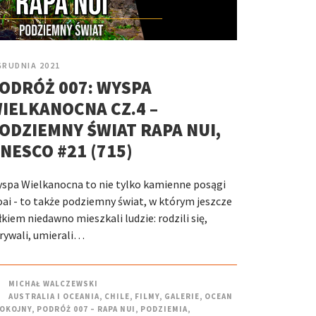
GRUDNIA 2021
ODRÓŻ 007: WYSPA
IELKANOCNA CZ.4 –
ODZIEMNY ŚWIAT RAPA NUI,
NESCO #21 (715)
spa Wielkanocna to nie tylko kamienne posągi
ai - to także podziemny świat, w którym jeszcze
łkiem niedawno mieszkali ludzie: rodzili się,
rywali, umierali…
MICHAŁ WALCZEWSKI
AUSTRALIA I OCEANIA
,
CHILE
,
FILMY
,
GALERIE
,
OCEAN
OKOJNY
,
PODRÓŻ 007 – RAPA NUI
,
PODZIEMIA
,