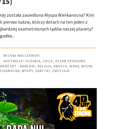
715)
edy została zasiedlona Wyspa Wielkanocna? Kim
li pierwsi ludzie, którzy dotarli na ten jeden z
jbardziej osamotnionych lądów naszej planety?
gadka...
MICHAŁ WALCZEWSKI
AUSTRALIA I OCEANIA
,
CHILE
,
OCEAN SPOKOJNY
,
DRÓŻ 007 – RAPA NUI
,
RELIGIA
,
UNESCO
,
WODA
,
WYSPA
ELKANOCNA
,
WYSPY
,
ZABYTKI
,
ZWYCZAJE