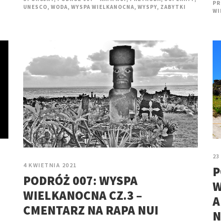
PR
UNESCO
,
WODA
,
WYSPA WIELKANOCNA
,
WYSPY
,
ZABYTKI
WI
23
4 KWIETNIA 2021
P
PODRÓŻ 007: WYSPA
W
WIELKANOCNA CZ.3 –
A
CMENTARZ NA RAPA NUI
N