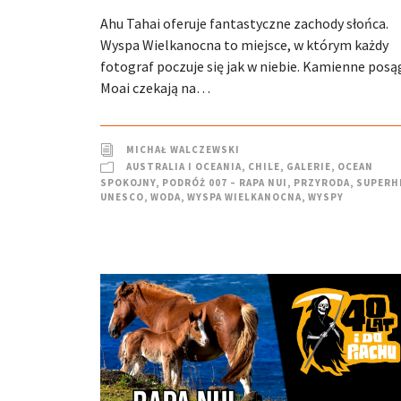
Ahu Tahai oferuje fantastyczne zachody słońca.
Wyspa Wielkanocna to miejsce, w którym każdy
fotograf poczuje się jak w niebie. Kamienne posą
Moai czekają na…
MICHAŁ WALCZEWSKI
AUSTRALIA I OCEANIA
,
CHILE
,
GALERIE
,
OCEAN
SPOKOJNY
,
PODRÓŻ 007 – RAPA NUI
,
PRZYRODA
,
SUPERH
UNESCO
,
WODA
,
WYSPA WIELKANOCNA
,
WYSPY