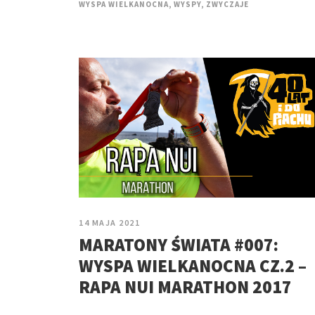
WYSPA WIELKANOCNA
,
WYSPY
,
ZWYCZAJE
14 MAJA 2021
MARATONY ŚWIATA #007:
WYSPA WIELKANOCNA CZ.2 –
RAPA NUI MARATHON 2017