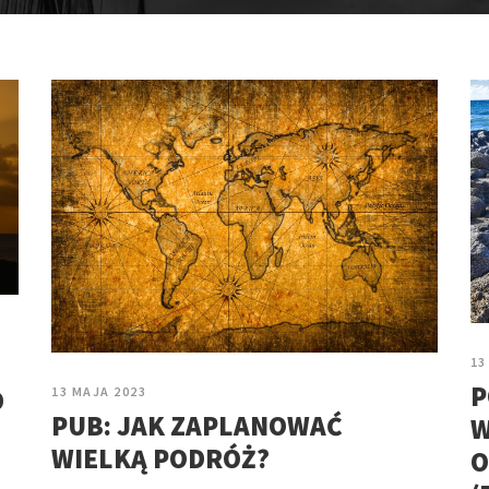
13
P
13 MAJA 2023
D
PUB: JAK ZAPLANOWAĆ
W
WIELKĄ PODRÓŻ?
O