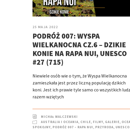
25 MAJA 2022
PODRÓŻ 007: WYSPA
WIELKANOCNA CZ.6 – DZIKIE
KONIE NA RAPA NUI, UNESCO
#27 (715)
Niewiele osób wie o tym, że Wyspa Wielkanocna
zamieszkała jest przez liczną populację dzikich
koni. Jest ich prawie tyle samo co wszystkich ludz
razem wziętych
MICHAŁ WALCZEWSKI
AUSTRALIA I OCEANIA
,
CHILE
,
FILMY
,
GALERIE
,
OCE
SPOKOJNY
,
PODRÓŻ 007 – RAPA NUI
,
PRZYRODA
,
UNESCO