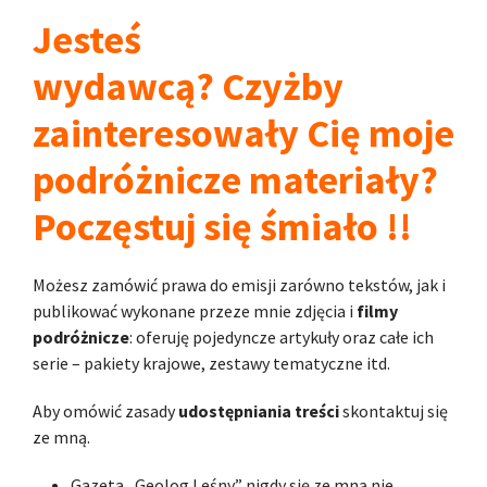
Jesteś
wydawcą? Czyżby
zainteresowały Cię moje
podróżnicze materiały?
Poczęstuj się śmiało !!
Możesz zamówić prawa do emisji zarówno tekstów, jak i
publikować wykonane przeze mnie zdjęcia i
filmy
podróżnicze
: oferuję pojedyncze artykuły oraz całe ich
serie – pakiety krajowe, zestawy tematyczne itd.
Aby omówić zasady
udostępniania treści
skontaktuj się
ze mną.
Gazeta „Geolog Leśny” nigdy się ze mną nie