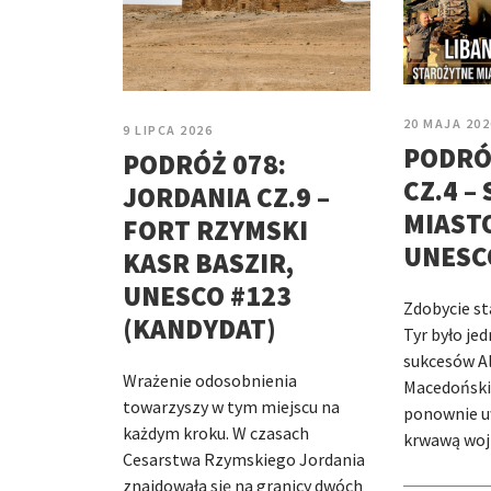
20 MAJA 202
9 LIPCA 2026
PODRÓŻ
PODRÓŻ 078:
CZ.4 –
JORDANIA CZ.9 –
MIASTO
FORT RZYMSKI
UNESCO
KASR BASZIR,
UNESCO #123
Zdobycie s
(KANDYDAT)
Tyr było je
sukcesów A
Wrażenie odosobnienia
Macedoński.
towarzyszy w tym miejscu na
ponownie uw
każdym kroku. W czasach
krwawą wojn
Cesarstwa Rzymskiego Jordania
znajdowała się na granicy dwóch