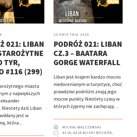
6
20 KWIETNIA 2026
 021: LIBAN
PODRÓŻ 021: LIBAN
 STAROŻYTNE
CZ.3 – BAATARA
 TYR,
GORGE WATERFALL
 #116 (299)
Liban jest krajem bardzo mocno
niedocenianym w turystyce, choć
tarożytnego miasta
prawdziwi podróżni znają jego
dnym z największych
mocne punkty. Niestety czasy w
leksander
których żyjemy nie zachęcają…
 Niestety dziś Liban
ikłany jest w
ę, która...
MICHAŁ WALCZEWSKI
AZJA
,
AZJA BLISKI WSCHÓD
,