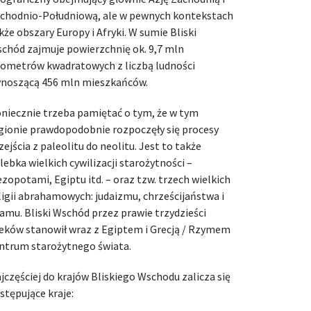
chodnio-Południową, ale w pewnych kontekstach
kże obszary Europy i Afryki. W sumie Bliski
chód zajmuje powierzchnię ok. 9,7 mln
lometrów kwadratowych z liczbą ludności
noszącą 456 mln mieszkańców.
niecznie trzeba pamiętać o tym, że w tym
gionie prawdopodobnie rozpoczęły się procesy
zejścia z paleolitu do neolitu. Jest to także
lebka wielkich cywilizacji starożytności –
zopotami, Egiptu itd. – oraz tzw. trzech wielkich
ligii abrahamowych: judaizmu, chrześcijaństwa i
lamu. Bliski Wschód przez prawie trzydzieści
eków stanowił wraz z Egiptem i Grecją / Rzymem
ntrum starożytnego świata.
jczęściej do krajów Bliskiego Wschodu zalicza się
stępujące kraje: