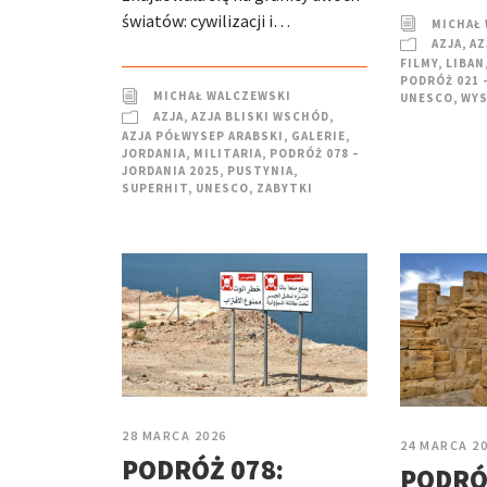
światów: cywilizacji i…
MICHAŁ
AZJA
,
AZ
FILMY
,
LIBAN
PODRÓŻ 021 
MICHAŁ WALCZEWSKI
UNESCO
,
WYS
AZJA
,
AZJA BLISKI WSCHÓD
,
AZJA PÓŁWYSEP ARABSKI
,
GALERIE
,
JORDANIA
,
MILITARIA
,
PODRÓŻ 078 –
JORDANIA 2025
,
PUSTYNIA
,
SUPERHIT
,
UNESCO
,
ZABYTKI
28 MARCA 2026
24 MARCA 2
PODRÓŻ 078:
PODRÓ