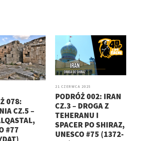
21 CZERWCA 2025
5
PODRÓŻ 002: IRAN
Ż 078:
CZ.3 – DROGA Z
IA CZ.5 –
TEHERANU I
ALQASTAL,
SPACER PO SHIRAZ,
O #77
UNESCO #75 (1372-
YDAT)