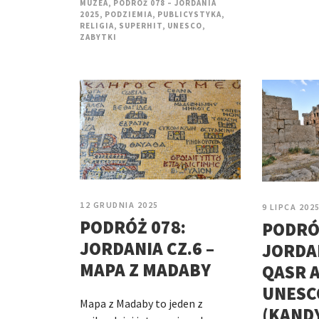
MUZEA
,
PODRÓŻ 078 – JORDANIA
2025
,
PODZIEMIA
,
PUBLICYSTYKA
,
RELIGIA
,
SUPERHIT
,
UNESCO
,
ZABYTKI
12 GRUDNIA 2025
9 LIPCA 202
PODRÓŻ 078:
PODRÓ
JORDANIA CZ.6 –
JORDAN
MAPA Z MADABY
QASR 
UNESC
Mapa z Madaby to jeden z
(KAND