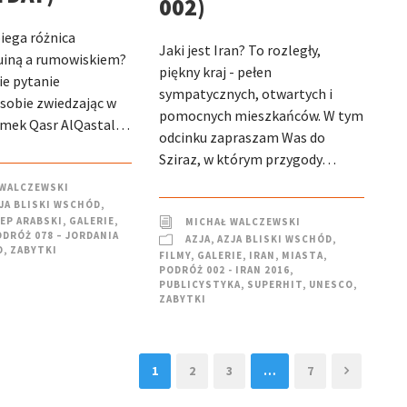
002)
iega różnica
Jaki jest Iran? To rozległy,
uiną a rumowiskiem?
piękny kraj - pełen
ie pytanie
sympatycznych, otwartych i
sobie zwiedzając w
pomocnych mieszkańców. W tym
amek Qasr AlQastal…
odcinku zapraszam Was do
Sziraz, w którym przygody…
 WALCZEWSKI
JA BLISKI WSCHÓD
,
EP ARABSKI
,
GALERIE
,
MICHAŁ WALCZEWSKI
DRÓŻ 078 – JORDANIA
AZJA
,
AZJA BLISKI WSCHÓD
,
O
,
ZABYTKI
FILMY
,
GALERIE
,
IRAN
,
MIASTA
,
PODRÓŻ 002 - IRAN 2016
,
PUBLICYSTYKA
,
SUPERHIT
,
UNESCO
,
ZABYTKI
1
2
3
…
7