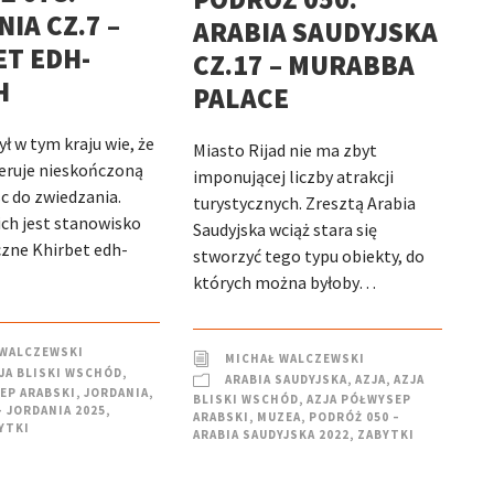
IA CZ.7 –
ARABIA SAUDYJSKA
ET EDH-
CZ.17 – MURABBA
H
PALACE
ł w tym kraju wie, że
Miasto Rijad nie ma zbyt
eruje nieskończoną
imponującej liczby atrakcji
sc do zwiedzania.
turystycznych. Zresztą Arabia
ch jest stanowisko
Saudyjska wciąż stara się
zne Khirbet edh-
stworzyć tego typu obiekty, do
których można byłoby…
 WALCZEWSKI
MICHAŁ WALCZEWSKI
JA BLISKI WSCHÓD
,
ARABIA SAUDYJSKA
,
AZJA
,
AZJA
EP ARABSKI
,
JORDANIA
,
BLISKI WSCHÓD
,
AZJA PÓŁWYSEP
– JORDANIA 2025
,
ARABSKI
,
MUZEA
,
PODRÓŻ 050 –
YTKI
ARABIA SAUDYJSKA 2022
,
ZABYTKI