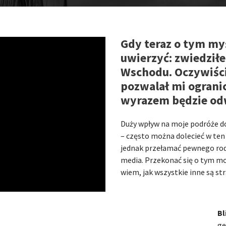
Gdy teraz o tym my
uwierzyć: zwiedziłe
Wschodu. Oczywiście
pozwalał mi ograni
wyrazem będzie od
Duży wpływ na moje podróże do 
– często można dolecieć w ten 
jednak przełamać pewnego rod
media. Przekonać się o tym moż
wiem, jak wszystkie inne są st
Bl
ge