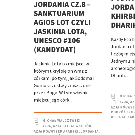
JORDANIA CZ.8 –
JORDAN
SANKTUARIUM
KHIRB
AGIOS LOT CZYLI
DHARI
JASKINIA LOTA,
UNESCO #106
Każdy kto by
Jordania of
(KANDYDAT)
liczbę miej
Jednym z ni
Jaskinia Lota to miejsce, w
archeologic
którym ukrył się on wraz z
Dharih…
córkami po tym, jak Sodoma i
Gomora zostały zniszczone
przez Boga. W tym właśnie
MICHAŁ
miejscu jego córki…
AZJA
,
AZ
AZJA PÓŁWYS
PODRÓŻ 078 
RELIGIA
,
ZAB
MICHAŁ WALCZEWSKI
AZJA
,
AZJA BLISKI WSCHÓD
,
AZJA PÓŁWYSEP ARABSKI
,
JORDANIA
,