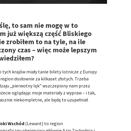
ślę, to sam nie mogę w to
m już większą część Bliskiego
 zrobiłem to na tyle, na ile
czony czas – więc może lepszym
wiedziłem?
tych krajów miały tanie bilety lotnicze z Europy
region dosłownie za kilkaset złotych. Trzeba
zaju „pierwotny lęk” wszczepiony nam przez
ecie oglądając moje materiały z wypraw – i tak,
rasznie niekompletne, ale będę to uzupełniał.
iski Wschód
(Lewant) to region
ograficzny obejmujący głównie Azję Zachodnią i