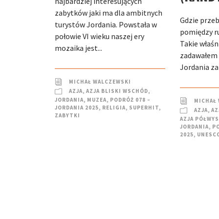
najbardziej interesujących
zabytków jaki ma dla ambitnych
Gdzie przeb
turystów Jordania. Powstała w
pomiędzy r
połowie VI wieku naszej ery
Takie właśn
mozaika jest...
zadawałem 
Jordania z
MICHAŁ WALCZEWSKI
AZJA
,
AZJA BLISKI WSCHÓD
,
JORDANIA
,
MUZEA
,
PODRÓŻ 078 –
MICHAŁ
JORDANIA 2025
,
RELIGIA
,
SUPERHIT
,
AZJA
,
AZ
ZABYTKI
AZJA PÓŁWYS
JORDANIA
,
PO
2025
,
UNESC