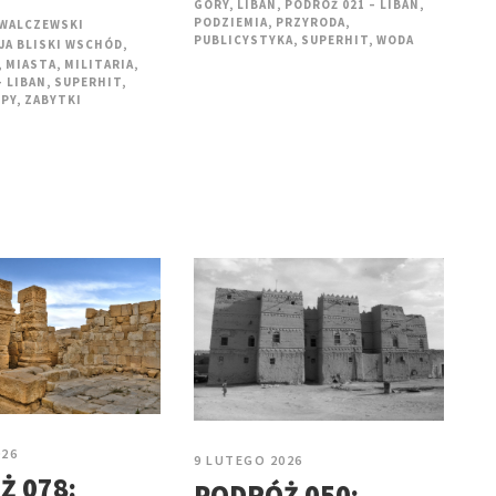
GÓRY
,
LIBAN
,
PODRÓŻ 021 – LIBAN
,
PODZIEMIA
,
PRZYRODA
,
 WALCZEWSKI
PUBLICYSTYKA
,
SUPERHIT
,
WODA
JA BLISKI WSCHÓD
,
,
MIASTA
,
MILITARIA
,
– LIBAN
,
SUPERHIT
,
PY
,
ZABYTKI
026
9 LUTEGO 2026
Ż 078:
PODRÓŻ 050: