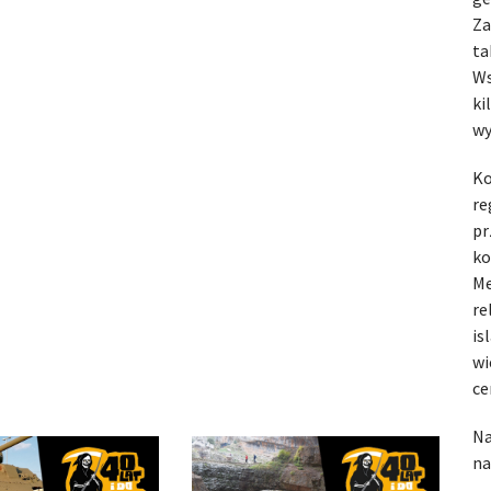
Za
ta
Ws
ki
wy
Ko
re
pr
ko
Me
re
is
wi
ce
Na
na