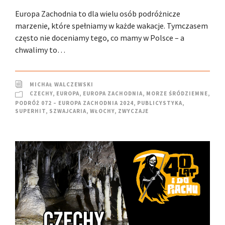
Europa Zachodnia to dla wielu osób podróżnicze
marzenie, które spełniamy w każde wakacje. Tymczasem
często nie doceniamy tego, co mamy w Polsce – a
chwalimy to…
MICHAŁ WALCZEWSKI
CZECHY
,
EUROPA
,
EUROPA ZACHODNIA
,
MORZE ŚRÓDZIEMNE
,
PODRÓŻ 072 – EUROPA ZACHODNIA 2024
,
PUBLICYSTYKA
,
SUPERHIT
,
SZWAJCARIA
,
WŁOCHY
,
ZWYCZAJE