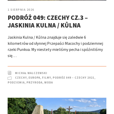
1 SIERPNIA 2026
PODRÓŻ 049: CZECHY CZ.3 –
JASKINIA KULNA / KŮLNA
Jaskinia Kulna / Kůlna znajduje się zaledwie 6
kilometrów od słynnej Przepaści Macochy i podziemnej
rzeki Punkva. My niestety mieliśmy pecha i spóźniliśmy
się…
MICHAŁ WALCZEWSKI
CZECHY
,
EUROPA
,
FILMY
,
PODRÓŻ 049 – CZECHY 2021
,
PODZIEMIA
,
PRZYRODA
,
WODA