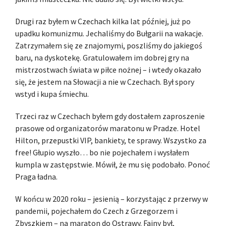
Drugi raz byłem w Czechach kilka lat później, już po
upadku komunizmu. Jechaliśmy do Bułgarii na wakacje.
Zatrzymałem się ze znajomymi, poszliśmy do jakiegoś
baru, na dyskotekę. Gratulowałem im dobrej gry na
mistrzostwach świata w piłce nożnej – i wtedy okazało
się, że jestem na Słowacji a nie w Czechach. Był spory
wstyd i kupa śmiechu.
Trzeci raz w Czechach byłem gdy dostałem zaproszenie
prasowe od organizatorów maratonu w Pradze. Hotel
Hilton, przepustki VIP, bankiety, te sprawy. Wszystko za
free! Głupio wyszło… bo nie pojechałem i wysłałem
kumpla w zastępstwie. Mówił, że mu się podobało. Ponoć
Praga ładna.
W końcu w 2020 roku – jesienią – korzystając z przerwy w
pandemii, pojechałem do Czech z Grzegorzem i
Zbyszkiem – na maraton do Ostrawy. Fajny był,