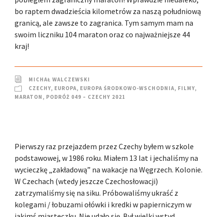
bo raptem dwadzieścia kilometrów za naszą południową
granicą, ale zawsze to zagranica. Tym samym mam na
swoim liczniku 104 maraton oraz co najważniejsze 44
kraj!
MICHAŁ WALCZEWSKI
CZECHY
,
EUROPA
,
EUROPA ŚRODKOWO-WSCHODNIA
,
FILMY
,
MARATON
,
PODRÓŻ 049 – CZECHY 2021
Pierwszy raz przejazdem przez Czechy byłem w szkole
podstawowej, w 1986 roku. Miałem 13 lat i jechaliśmy na
wycieczkę „zakładową” na wakacje na Węgrzech. Kolonie.
W Czechach (wtedy jeszcze Czechosłowacji)
zatrzymaliśmy się na siku. Próbowaliśmy ukraść z
kolegami / łobuzami ołówki i kredki w papierniczym w
jakimś miasteczku. Nie udało się. Był wielki wstyd.