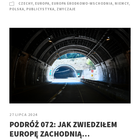
CZECHY
,
EUROPA
,
EUROPA ŚRODKOWO-WSCHODNIA
,
NIEMCY
,
POLSKA
,
PUBLICYSTYKA
,
ZWYCZAJE
27 LIPCA 2024
PODRÓŻ 072: JAK ZWIEDZIŁEM
EUROPĘ ZACHODNIĄ…