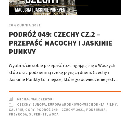
20 GRUDNIA 2021
PODRÓŻ 049: CZECHY CZ.2 –
PRZEPAŚĆ MACOCHY I JASKINIE
PUNKVY
Wyobraźcie sobie przepaść rozciągającą się u Waszych
stóp oraz podziemną rzekę płynącą dnem. Czechy i
Jaskinie Punkty to miejsce, którego odwiedzenie jest…
MICHAŁ WALCZEWSKI
CZECHY
,
EUROPA
,
EUROPA ŚRODKOWO-WSCHODNIA
,
FILMY
,
GALERIE
,
GÓRY
,
PODRÓŻ 049 – CZECHY 2021
,
PODZIEMIA
,
PRZYRODA
,
SUPERHIT
,
WODA