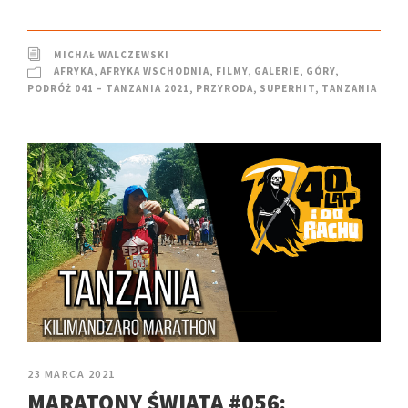
MICHAŁ WALCZEWSKI
AFRYKA
,
AFRYKA WSCHODNIA
,
FILMY
,
GALERIE
,
GÓRY
,
PODRÓŻ 041 – TANZANIA 2021
,
PRZYRODA
,
SUPERHIT
,
TANZANIA
23 MARCA 2021
MARATONY ŚWIATA #056: