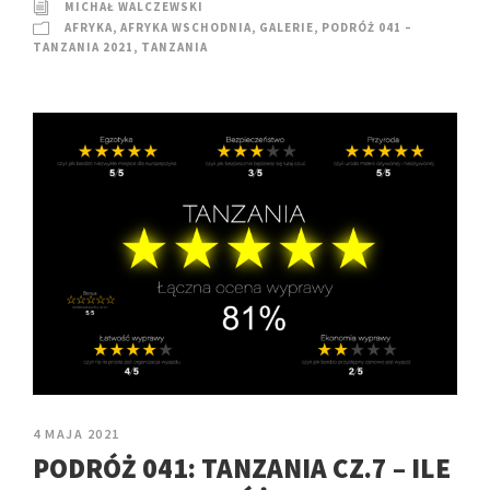
MICHAŁ WALCZEWSKI
AFRYKA
,
AFRYKA WSCHODNIA
,
GALERIE
,
PODRÓŻ 041 –
TANZANIA 2021
,
TANZANIA
4 MAJA 2021
PODRÓŻ 041: TANZANIA CZ.7 – ILE