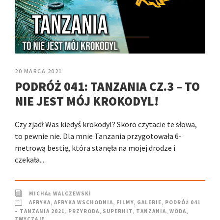
20 MARCA 2021
PODRÓŻ 041: TANZANIA CZ.3 – TO
NIE JEST MÓJ KROKODYL!
Czy zjadł Was kiedyś krokodyl? Skoro czytacie te słowa,
to pewnie nie. Dla mnie Tanzania przygotowała 6-
metrową bestię, która stanęła na mojej drodze i
czekała...
MICHAŁ WALCZEWSKI
AFRYKA
,
AFRYKA WSCHODNIA
,
FILMY
,
GALERIE
,
PODRÓŻ 041
– TANZANIA 2021
,
PRZYRODA
,
SUPERHIT
,
TANZANIA
,
WODA
,
ZWYCZAJE