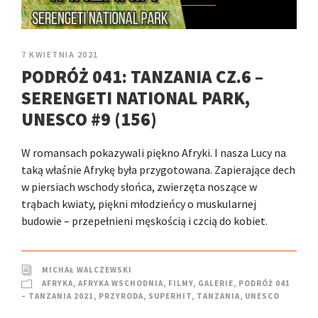
7 KWIETNIA 2021
PODRÓŻ 041: TANZANIA CZ.6 –
SERENGETI NATIONAL PARK,
UNESCO #9 (156)
W romansach pokazywali piękno Afryki. I nasza Lucy na
taką właśnie Afrykę była przygotowana. Zapierające dech
w piersiach wschody słońca, zwierzęta noszące w
trąbach kwiaty, piękni młodzieńcy o muskularnej
budowie – przepełnieni męskością i czcią do kobiet.
MICHAŁ WALCZEWSKI
AFRYKA
,
AFRYKA WSCHODNIA
,
FILMY
,
GALERIE
,
PODRÓŻ 041
– TANZANIA 2021
,
PRZYRODA
,
SUPERHIT
,
TANZANIA
,
UNESCO