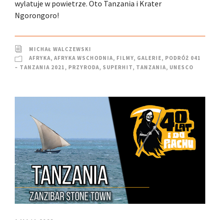
wylatuje w powietrze. Oto Tanzania i Krater
Ngorongoro!
MICHAŁ WALCZEWSKI
AFRYKA
,
AFRYKA WSCHODNIA
,
FILMY
,
GALERIE
,
PODRÓŻ 041
– TANZANIA 2021
,
PRZYRODA
,
SUPERHIT
,
TANZANIA
,
UNESCO