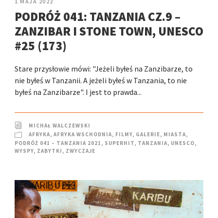
1 MAJA 2022
PODRÓŻ 041: TANZANIA CZ.9 –
ZANZIBAR I STONE TOWN, UNESCO
#25 (173)
Stare przysłowie mówi: "Jeżeli byłeś na Zanzibarze, to
nie byłeś w Tanzanii. A jeżeli byłeś w Tanzania, to nie
byłeś na Zanzibarze". I jest to prawda...
MICHAŁ WALCZEWSKI
AFRYKA
,
AFRYKA WSCHODNIA
,
FILMY
,
GALERIE
,
MIASTA
,
PODRÓŻ 041 – TANZANIA 2021
,
SUPERHIT
,
TANZANIA
,
UNESCO
,
WYSPY
,
ZABYTKI
,
ZWYCZAJE