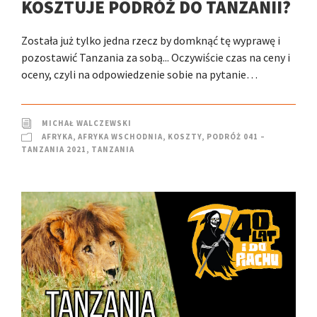
KOSZTUJE PODRÓŻ DO TANZANII?
Została już tylko jedna rzecz by domknąć tę wyprawę i
pozostawić Tanzania za sobą... Oczywiście czas na ceny i
oceny, czyli na odpowiedzenie sobie na pytanie…
MICHAŁ WALCZEWSKI
AFRYKA
,
AFRYKA WSCHODNIA
,
KOSZTY
,
PODRÓŻ 041 –
TANZANIA 2021
,
TANZANIA