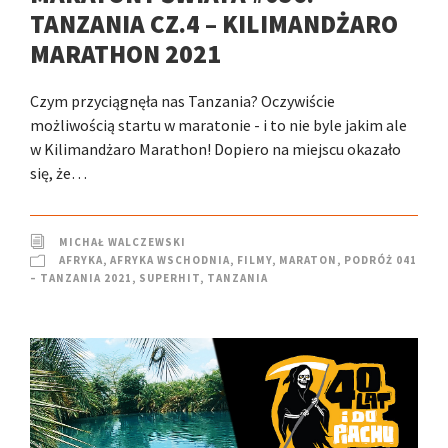
TANZANIA CZ.4 – KILIMANDŻARO
MARATHON 2021
Czym przyciągnęła nas Tanzania? Oczywiście
możliwością startu w maratonie - i to nie byle jakim ale
w Kilimandżaro Marathon! Dopiero na miejscu okazało
się, że…
MICHAŁ WALCZEWSKI
AFRYKA
,
AFRYKA WSCHODNIA
,
FILMY
,
MARATON
,
PODRÓŻ 041
– TANZANIA 2021
,
SUPERHIT
,
TANZANIA