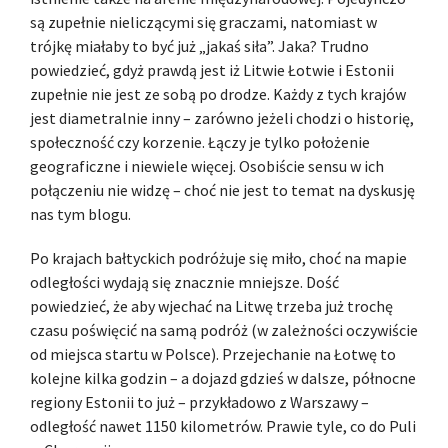
są zupełnie nieliczącymi się graczami, natomiast w
trójkę miałaby to być już „jakaś siła”. Jaka? Trudno
powiedzieć, gdyż prawdą jest iż Litwie Łotwie i Estonii
zupełnie nie jest ze sobą po drodze. Każdy z tych krajów
jest diametralnie inny – zarówno jeżeli chodzi o historię,
społeczność czy korzenie. Łączy je tylko położenie
geograficzne i niewiele więcej. Osobiście sensu w ich
połączeniu nie widzę – choć nie jest to temat na dyskusję
nas tym blogu.
Po krajach bałtyckich podróżuje się miło, choć na mapie
odległości wydają się znacznie mniejsze. Dość
powiedzieć, że aby wjechać na Litwę trzeba już trochę
czasu poświęcić na samą podróż (w zależności oczywiście
od miejsca startu w Polsce). Przejechanie na Łotwę to
kolejne kilka godzin – a dojazd gdzieś w dalsze, północne
regiony Estonii to już – przykładowo z Warszawy –
odległość nawet 1150 kilometrów. Prawie tyle, co do Puli