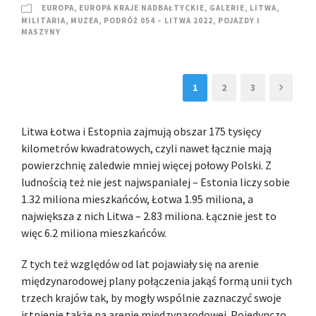
EUROPA
,
EUROPA KRAJE NADBAŁTYCKIE
,
GALERIE
,
LITWA
,
MILITARIA
,
MUZEA
,
PODRÓŻ 054 – LITWA 2022
,
POJAZDY I
MASZYNY
1
2
3
Litwa Łotwa i Estopnia zajmują obszar 175 tysięcy
kilometrów kwadratowych, czyli nawet łącznie mają
powierzchnię zaledwie mniej więcej połowy Polski. Z
ludnością też nie jest najwspanialej – Estonia liczy sobie
1.32 miliona mieszkańców, Łotwa 1.95 miliona, a
największa z nich Litwa – 2.83 miliona. Łącznie jest to
więc 6.2 miliona mieszkańców.
Z tych też względów od lat pojawiały się na arenie
międzynarodowej plany połączenia jakąś formą unii tych
trzech krajów tak, by mogły wspólnie zaznaczyć swoje
istnienie także na arenie międzynarodowej. Pojedynczo