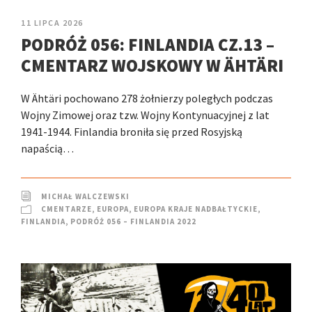
11 LIPCA 2026
PODRÓŻ 056: FINLANDIA CZ.13 –
CMENTARZ WOJSKOWY W ÄHTÄRI
W Ähtäri pochowano 278 żołnierzy poległych podczas
Wojny Zimowej oraz tzw. Wojny Kontynuacyjnej z lat
1941-1944. Finlandia broniła się przed Rosyjską
napaścią…
MICHAŁ WALCZEWSKI
CMENTARZE
,
EUROPA
,
EUROPA KRAJE NADBAŁTYCKIE
,
FINLANDIA
,
PODRÓŻ 056 – FINLANDIA 2022