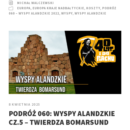
MICHAŁ WALCZEWSKI
EUROPA
,
EUROPA KRAJE NADBAŁTYCKIE
,
KOSZTY
,
PODRÓŻ
060 – WYSPY ALANDZKIE 2022
,
WYSPY
,
WYSPY ALANDZKIE
8 KWIETNIA 2025
PODRÓŻ 060: WYSPY ALANDZKIE
CZ.5 – TWIERDZA BOMARSUND