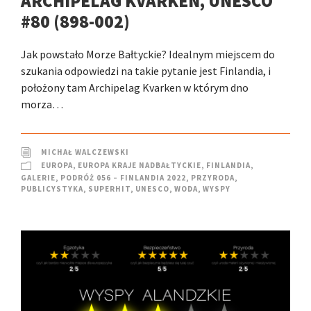
ARCHIPELAG KVARKEN, UNESCO
#80 (898-002)
Jak powstało Morze Bałtyckie? Idealnym miejscem do
szukania odpowiedzi na takie pytanie jest Finlandia, i
położony tam Archipelag Kvarken w którym dno
morza…
MICHAŁ WALCZEWSKI
EUROPA
,
EUROPA KRAJE NADBAŁTYCKIE
,
FINLANDIA
,
GALERIE
,
PODRÓŻ 056 – FINLANDIA 2022
,
PRZYRODA
,
PUBLICYSTYKA
,
SUPERHIT
,
UNESCO
,
WODA
,
WYSPY