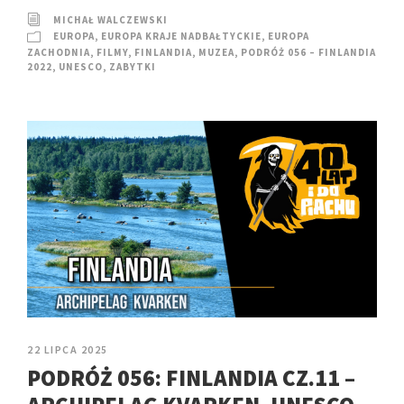
MICHAŁ WALCZEWSKI
EUROPA
,
EUROPA KRAJE NADBAŁTYCKIE
,
EUROPA
ZACHODNIA
,
FILMY
,
FINLANDIA
,
MUZEA
,
PODRÓŻ 056 – FINLANDIA
2022
,
UNESCO
,
ZABYTKI
22 LIPCA 2025
PODRÓŻ 056: FINLANDIA CZ.11 –