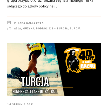
grupa przyjaciół oraz rodzina żegnali młodego Turka
jadącego do szkoły policyjnej…
MICHAŁ WALCZEWSKI
AZJA
,
MUZYKA
,
PODRÓŻ 018 – TURCJA
,
TURCJA
14 GRUDNIA 2021