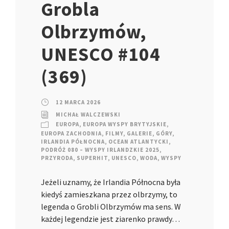
Grobla
Olbrzymów,
UNESCO #104
(369)
12 MARCA 2026
MICHAŁ WALCZEWSKI
EUROPA
,
EUROPA WYSPY BRYTYJSKIE
,
EUROPA ZACHODNIA
,
FILMY
,
GALERIE
,
GÓRY
,
IRLANDIA PÓŁNOCNA
,
OCEAN ATLANTYCKI
,
PODRÓŻ 080 – WYSPY IRLANDZKIE 2025
,
PRZYRODA
,
SUPERHIT
,
UNESCO
,
WODA
,
WYSPY
Jeżeli uznamy, że Irlandia Północna była
kiedyś zamieszkana przez olbrzymy, to
legenda o Grobli Olbrzymów ma sens. W
każdej legendzie jest ziarenko prawdy…