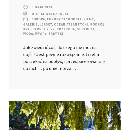
3 MAJA 2023
MICHAŁ WALCZEWSKI
EUROPA
,
EUROPA ZACHODNIA
,
FILMY
,
GALERIE
,
JERSEY
,
OCEAN ATLANTYCKI
,
PODRÓŻ
058 – JERSEY 2022
,
PRZYRODA
,
SUPERHIT
,
WODA
,
WYSPY
,
ZABYTKI
Jak zwiedzić coś, do czego nie można
dojść? Jest pewne rozwiązanie: trzeba
poczekać na odpływ, i przespacerować się
do nich… po dnie morza…