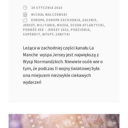
20 STYCZNIA 2023
MICHAŁ WALCZEWSKI
EUROPA
,
EUROPA ZACHODNIA
,
GALERIE
,
JERSEY
,
MILITARIA
,
MUZEA
,
OCEAN ATLANTYCKI
,
PODRÓŻ 058 – JERSEY 2022
,
PODZIEMIA
,
SUPERHIT
,
WYSPY
,
ZABYTKI
Leżąca w zachodniej części kanału La
Manche wyspa Jersey jest największą z
Wysp Normandzkich. Niewiele osób wie o
tym, że podczas II wojny światowej była
ona miejscem niezwykle ciekawych
wydarzeń