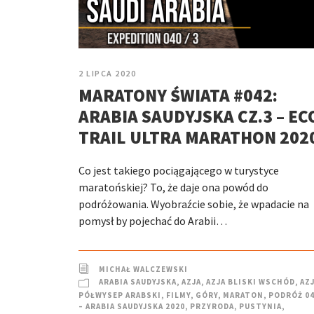
2 LIPCA 2020
MARATONY ŚWIATA #042:
ARABIA SAUDYJSKA CZ.3 – EC
TRAIL ULTRA MARATHON 202
Co jest takiego pociągającego w turystyce
maratońskiej? To, że daje ona powód do
podróżowania. Wyobraźcie sobie, że wpadacie na
pomysł by pojechać do Arabii…
MICHAŁ WALCZEWSKI
ARABIA SAUDYJSKA
,
AZJA
,
AZJA BLISKI WSCHÓD
,
AZ
PÓŁWYSEP ARABSKI
,
FILMY
,
GÓRY
,
MARATON
,
PODRÓŻ 0
– ARABIA SAUDYJSKA 2020
,
PRZYRODA
,
PUSTYNIA
,