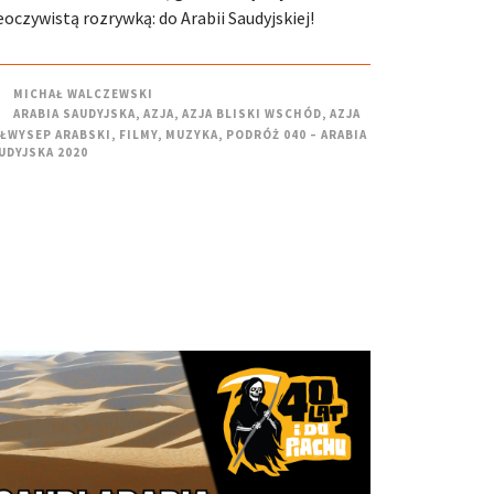
eoczywistą rozrywką: do Arabii Saudyjskiej!
MICHAŁ WALCZEWSKI
ARABIA SAUDYJSKA
,
AZJA
,
AZJA BLISKI WSCHÓD
,
AZJA
ŁWYSEP ARABSKI
,
FILMY
,
MUZYKA
,
PODRÓŻ 040 – ARABIA
UDYJSKA 2020