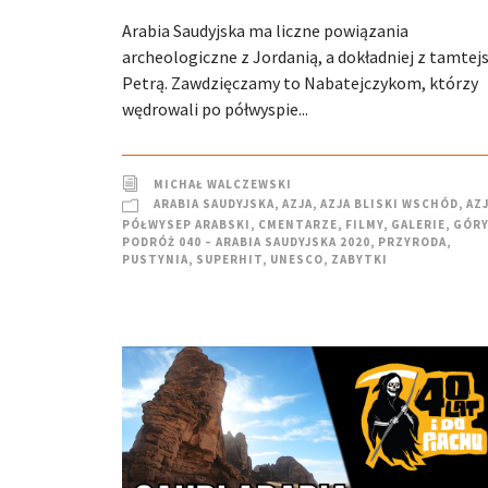
Arabia Saudyjska ma liczne powiązania
archeologiczne z Jordanią, a dokładniej z tamtej
Petrą. Zawdzięczamy to Nabatejczykom, którzy
wędrowali po półwyspie...
MICHAŁ WALCZEWSKI
ARABIA SAUDYJSKA
,
AZJA
,
AZJA BLISKI WSCHÓD
,
AZ
PÓŁWYSEP ARABSKI
,
CMENTARZE
,
FILMY
,
GALERIE
,
GÓRY
PODRÓŻ 040 – ARABIA SAUDYJSKA 2020
,
PRZYRODA
,
PUSTYNIA
,
SUPERHIT
,
UNESCO
,
ZABYTKI