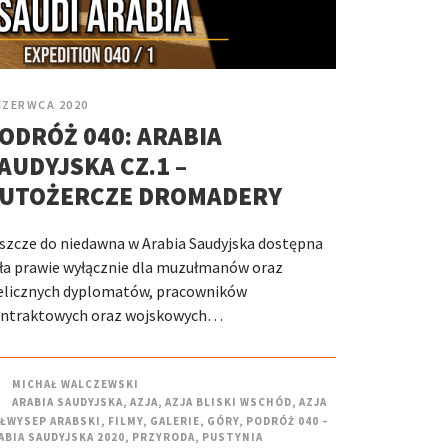
CZERWCA 2020
ODRÓŻ 040: ARABIA
AUDYJSKA CZ.1 –
UTOŻERCZE DROMADERY
szcze do niedawna w Arabia Saudyjska dostępna
ła prawie wyłącznie dla muzułmanów oraz
elicznych dyplomatów, pracowników
ntraktowych oraz wojskowych…
MICHAŁ WALCZEWSKI
ARABIA SAUDYJSKA
,
AZJA
,
AZJA BLISKI WSCHÓD
,
AZJA
ŁWYSEP ARABSKI
,
FILMY
,
GALERIE
,
GÓRY
,
PODRÓŻ 040 –
ABIA SAUDYJSKA 2020
,
PRZYRODA
,
PUSTYNIA