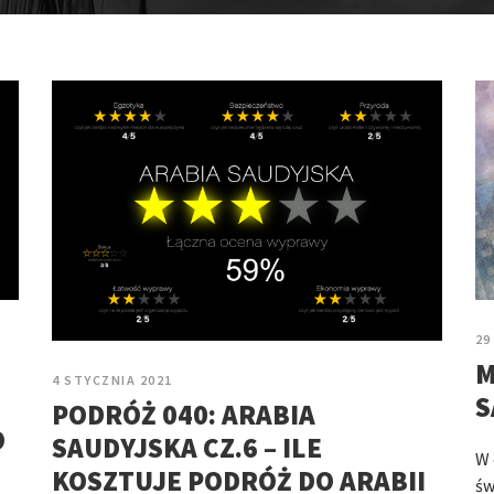
29
M
4 STYCZNIA 2021
S
PODRÓŻ 040: ARABIA
O
SAUDYJSKA CZ.6 – ILE
W 
KOSZTUJE PODRÓŻ DO ARABII
św