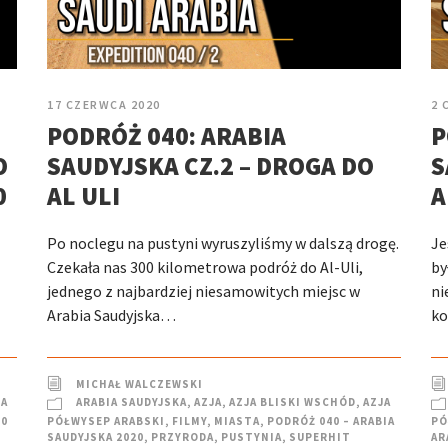
17 CZERWCA 2020
2 
PODRÓŻ 040: ARABIA
P
O
SAUDYJSKA CZ.2 – DROGA DO
S
0
AL ULI
A
Po noclegu na pustyni wyruszyliśmy w dalszą drogę.
Je
Czekała nas 300 kilometrowa podróż do Al-Uli,
by
jednego z najbardziej niesamowitych miejsc w
ni
Arabia Saudyjska…
ko
MICHAŁ WALCZEWSKI
JA
ARABIA SAUDYJSKA
,
AZJA
,
AZJA BLISKI WSCHÓD
,
AZJA
40
PÓŁWYSEP ARABSKI
,
FILMY
,
MIASTA
,
PODRÓŻ 040 – ARABIA
PÓ
SAUDYJSKA 2020
,
PRZYRODA
,
PUSTYNIA
,
SUPERHIT
AR