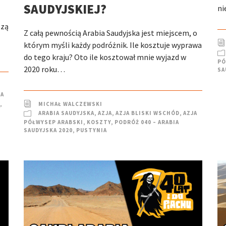
SAUDYJSKIEJ?
ni
szą
Z całą pewnością Arabia Saudyjska jest miejscem, o
którym myśli każdy podróżnik. Ile kosztuje wyprawa
do tego kraju? Oto ile kosztował mnie wyjazd w
PÓ
2020 roku…
SA
JA
,
MICHAŁ WALCZEWSKI
ARABIA SAUDYJSKA
,
AZJA
,
AZJA BLISKI WSCHÓD
,
AZJA
PÓŁWYSEP ARABSKI
,
KOSZTY
,
PODRÓŻ 040 – ARABIA
SAUDYJSKA 2020
,
PUSTYNIA