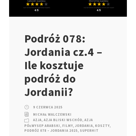
Podróż 078:
Jordania cz.4 –
Ile kosztuje
podróż do
Jordanii?
9 CZERWCA 2025
MICHAŁ WALCZEWSKI
AZJA
,
AZJA BLISKI WSCHÓD
,
AZJA
PÓŁWYSEP ARABSKI
,
FILMY
,
JORDANIA
,
KOSZTY
,
PODRÓŻ 078 – JORDANIA 2025
,
SUPERHIT