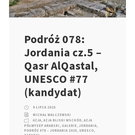
Podróż 078:
Jordania cz.5 –
Qasr AlQastal,
UNESCO #77
(kandydat)
9 LIPCA 2025
MICHAŁ WALCZEWSKI
AZJA
,
AZJA BLISKI WSCHÓD
,
AZJA
PÓŁWYSEP ARABSKI
,
GALERIE
,
JORDANIA
,
PODRÓŻ 078 – JORDANIA 2025
,
UNESCO
,