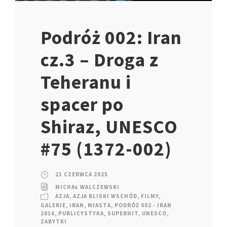
Podróż 002: Iran
cz.3 – Droga z
Teheranu i
spacer po
Shiraz, UNESCO
#75 (1372-002)
21 CZERWCA 2025
MICHAŁ WALCZEWSKI
AZJA
,
AZJA BLISKI WSCHÓD
,
FILMY
,
GALERIE
,
IRAN
,
MIASTA
,
PODRÓŻ 002 - IRAN
2016
,
PUBLICYSTYKA
,
SUPERHIT
,
UNESCO
,
ZABYTKI