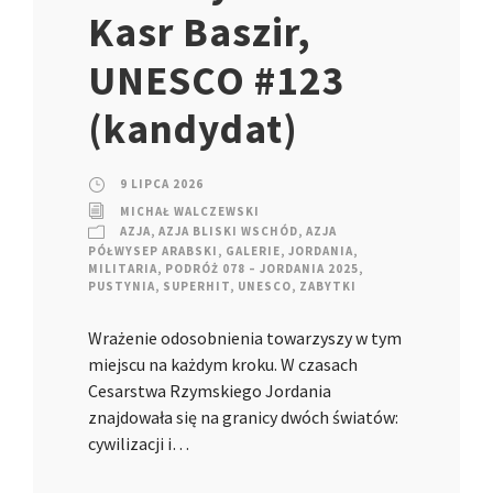
Kasr Baszir,
UNESCO #123
(kandydat)
9 LIPCA 2026
MICHAŁ WALCZEWSKI
AZJA
,
AZJA BLISKI WSCHÓD
,
AZJA
PÓŁWYSEP ARABSKI
,
GALERIE
,
JORDANIA
,
MILITARIA
,
PODRÓŻ 078 – JORDANIA 2025
,
PUSTYNIA
,
SUPERHIT
,
UNESCO
,
ZABYTKI
Wrażenie odosobnienia towarzyszy w tym
miejscu na każdym kroku. W czasach
Cesarstwa Rzymskiego Jordania
znajdowała się na granicy dwóch światów:
cywilizacji i…