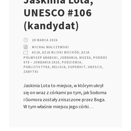
UNESCO #106
(kandydat)
28 MARCA 2026
MICHAŁ WALCZEWSKI
AZJA
,
AZJA BLISKI WSCHÓD
,
AZJA
PÓŁWYSEP ARABSKI
,
JORDANIA
,
MUZEA
,
PODRÓŻ
078 – JORDANIA 2025
,
PODZIEMIA
,
PUBLICYSTYKA
,
RELIGIA
,
SUPERHIT
,
UNESCO
,
ZABYTKI
Jaskinia Lota to miejsce, w którym ukrył
się on wraz z córkami po tym, jak Sodoma
i Gomora zostały zniszczone przez Boga.
W tym właśnie miejscu jego córki…