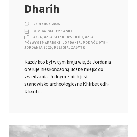
Dharih
24 MARCA 2026
MICHAŁ WALCZEWSKI
AZJA
,
AZJA BLISKI WSCHÓD
,
AZJA
PÓŁWYSEP ARABSKI
,
JORDANIA
,
PODRÓŻ 078 –
JORDANIA 2025
,
RELIGIA
,
ZABYTKI
Każdy kto był w tym kraju wie, że Jordania
oferuje nieskończoną liczbę miejsc do
zwiedzania. Jednym z nich jest
stanowisko archeologiczne Khirbet edh-
Dharih…