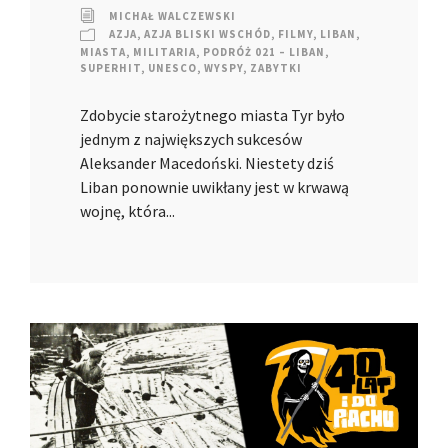
MICHAŁ WALCZEWSKI
AZJA
,
AZJA BLISKI WSCHÓD
,
FILMY
,
LIBAN
,
MIASTA
,
MILITARIA
,
PODRÓŻ 021 – LIBAN
,
SUPERHIT
,
UNESCO
,
WYSPY
,
ZABYTKI
Zdobycie starożytnego miasta Tyr było
jednym z największych sukcesów
Aleksander Macedoński. Niestety dziś
Liban ponownie uwikłany jest w krwawą
wojnę, która...