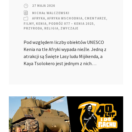
27 MAJA 2026
MICHAŁ WALCZEWSKI
AFRYKA
,
AFRYKA WSCHODNIA
,
CMENTARZE
,
FILMY
,
KENIA
,
PODRÓŻ 077 – KENIA 2025
,
PRZYRODA
,
RELIGIA
,
ZWYCZAJE
Pod względem liczby obiektów UNESCO
Kenia na tle Afryki wypada nieźle. Jedną z
atrakcji są Święte Lasy ludu Mijikenda, a
Kaya Tsolokero jest jednym z nich…