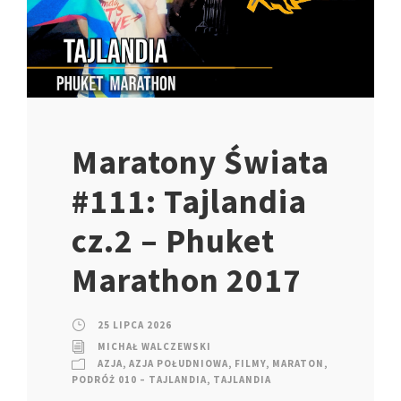
Maratony Świata
#111: Tajlandia
cz.2 – Phuket
Marathon 2017
25 LIPCA 2026
MICHAŁ WALCZEWSKI
AZJA
,
AZJA POŁUDNIOWA
,
FILMY
,
MARATON
,
PODRÓŻ 010 – TAJLANDIA
,
TAJLANDIA