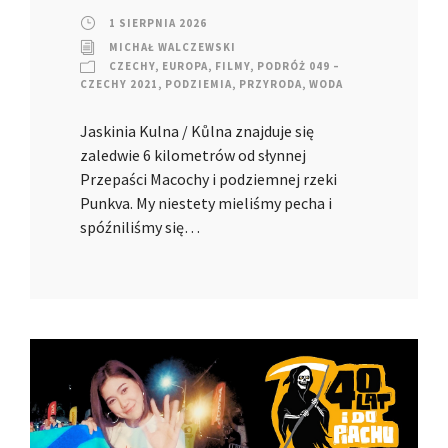
1 SIERPNIA 2026
MICHAŁ WALCZEWSKI
CZECHY
,
EUROPA
,
FILMY
,
PODRÓŻ 049 –
CZECHY 2021
,
PODZIEMIA
,
PRZYRODA
,
WODA
Jaskinia Kulna / Kůlna znajduje się
zaledwie 6 kilometrów od słynnej
Przepaści Macochy i podziemnej rzeki
Punkva. My niestety mieliśmy pecha i
spóźniliśmy się…