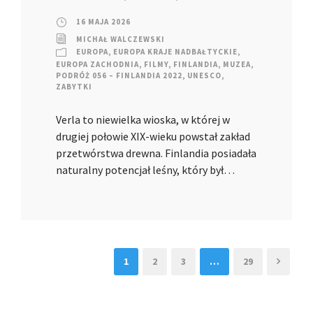
16 MAJA 2026
MICHAŁ WALCZEWSKI
EUROPA
,
EUROPA KRAJE NADBAŁTYCKIE
,
EUROPA ZACHODNIA
,
FILMY
,
FINLANDIA
,
MUZEA
,
PODRÓŻ 056 – FINLANDIA 2022
,
UNESCO
,
ZABYTKI
Verla to niewielka wioska, w której w
drugiej połowie XIX-wieku powstał zakład
przetwórstwa drewna. Finlandia posiadała
naturalny potencjał leśny, który był…
1
2
3
…
29