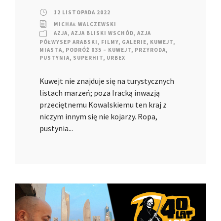
12 LISTOPADA 2022
MICHAŁ WALCZEWSKI
AZJA
,
AZJA BLISKI WSCHÓD
,
AZJA
PÓŁWYSEP ARABSKI
,
FILMY
,
GALERIE
,
KUWEJT
,
MIASTA
,
PODRÓŻ 035 – KUWEJT
,
PRZYRODA
,
PUSTYNIA
,
SUPERHIT
,
URBEX
Kuwejt nie znajduje się na turystycznych
listach marzeń; poza Iracką inwazją
przeciętnemu Kowalskiemu ten kraj z
niczym innym się nie kojarzy. Ropa,
pustynia...