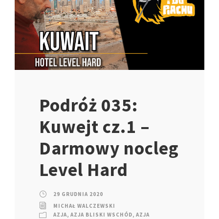
Podróż 035:
Kuwejt cz.1 –
Darmowy nocleg
Level Hard
29 GRUDNIA 2020
MICHAŁ WALCZEWSKI
AZJA
,
AZJA BLISKI WSCHÓD
,
AZJA