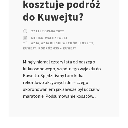
kosztuje podróż
do Kuwejtu?
27 LISTOPADA 2022
MICHAŁ WALCZEWSKI
AZJA
,
AZJA BLISKI WSCHÓD
,
KOSZTY
,
KUWEJT
,
PODRÓŻ 035 – KUWEJT
Minęły niemal cztery lata od naszego
kilkuosobowego, wspólnego wyjazdu do
Kuwejtu. Spędziliśmy tam kilka
rekordowo aktywnych dni – czego
ukoronowaniem jak zawsze był udział w
maratonie. Podsumowanie kosztów…