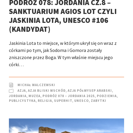
PODRÓŻ 078: JORDANIA CZ.8 –
SANKTUARIUM AGIOS LOT CZYLI
JASKINIA LOTA, UNESCO #106
(KANDYDAT)
Jaskinia Lota to miejsce, w którym ukrył się on wraz z
córkami po tym, jak Sodoma i Gomora zostały
zniszczone przez Boga. W tym właśnie miejscu jego
córki…
MICHAŁ WALCZEWSKI
AZJA
,
AZJA BLISKI WSCHÓD
,
AZJA PÓŁWYSEP ARABSKI
,
JORDANIA
,
MUZEA
,
PODRÓŻ 078 – JORDANIA 2025
,
PODZIEMIA
,
PUBLICYSTYKA
,
RELIGIA
,
SUPERHIT
,
UNESCO
,
ZABYTKI