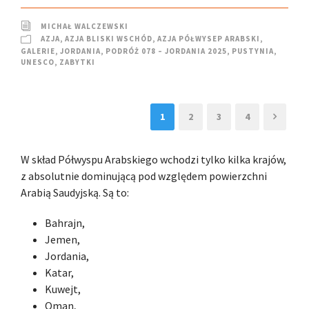
MICHAŁ WALCZEWSKI
AZJA
,
AZJA BLISKI WSCHÓD
,
AZJA PÓŁWYSEP ARABSKI
,
GALERIE
,
JORDANIA
,
PODRÓŻ 078 – JORDANIA 2025
,
PUSTYNIA
,
UNESCO
,
ZABYTKI
1
2
3
4
W skład Półwyspu Arabskiego wchodzi tylko kilka krajów,
z absolutnie dominującą pod względem powierzchni
Arabią Saudyjską. Są to:
Bahrajn,
Jemen,
Jordania,
Katar,
Kuwejt,
Oman,