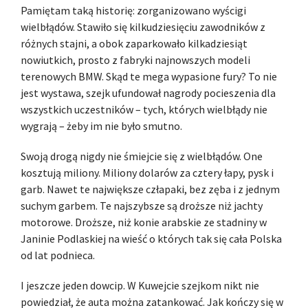
Pamiętam taką historię: zorganizowano wyścigi
wielbłądów. Stawiło się kilkudziesięciu zawodników z
różnych stajni, a obok zaparkowało kilkadziesiąt
nowiutkich, prosto z fabryki najnowszych modeli
terenowych BMW. Skąd te mega wypasione fury? To nie
jest wystawa, szejk ufundował nagrody pocieszenia dla
wszystkich uczestników – tych, których wielbłądy nie
wygrają – żeby im nie było smutno.
Swoją drogą nigdy nie śmiejcie się z wielbłądów. One
kosztują miliony. Miliony dolarów za cztery łapy, pysk i
garb. Nawet te największe człapaki, bez zęba i z jednym
suchym garbem. Te najszybsze są droższe niż jachty
motorowe. Droższe, niż konie arabskie ze stadniny w
Janinie Podlaskiej na wieść o których tak się cała Polska
od lat podnieca.
I jeszcze jeden dowcip. W Kuwejcie szejkom nikt nie
powiedział, że auta można zatankować. Jak kończy się w