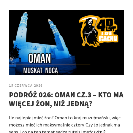
15 CZERWCA 2026
PODRÓŻ 026: OMAN CZ.3 – KTO MA
WIĘCEJ ŻON, NIŻ JEDNĄ?
Ile najlepiej mieć żon? Oman to kraj muzułmański, więc
możesz mieć ich maksymalnie cztery. Czy to jednak ma
sens, i co na ten temat sądzą tutejsi mężczyźni?