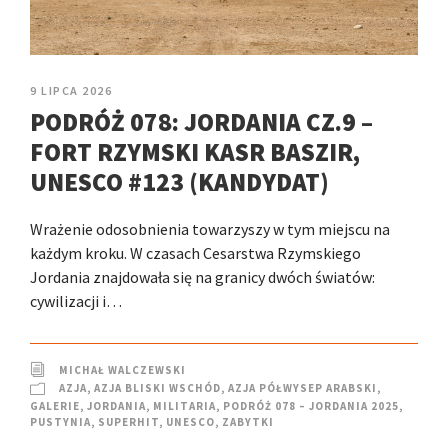
9 LIPCA 2026
PODRÓŻ 078: JORDANIA CZ.9 –
FORT RZYMSKI KASR BASZIR,
UNESCO #123 (KANDYDAT)
Wrażenie odosobnienia towarzyszy w tym miejscu na
każdym kroku. W czasach Cesarstwa Rzymskiego
Jordania znajdowała się na granicy dwóch światów:
cywilizacji i…
MICHAŁ WALCZEWSKI
AZJA
,
AZJA BLISKI WSCHÓD
,
AZJA PÓŁWYSEP ARABSKI
,
GALERIE
,
JORDANIA
,
MILITARIA
,
PODRÓŻ 078 – JORDANIA 2025
,
PUSTYNIA
,
SUPERHIT
,
UNESCO
,
ZABYTKI