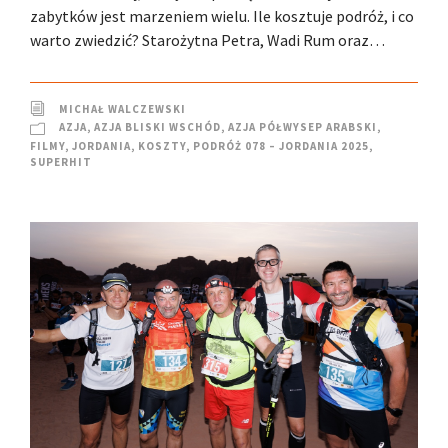
zabytków jest marzeniem wielu. Ile kosztuje podróż, i co
warto zwiedzić? Starożytna Petra, Wadi Rum oraz…
MICHAŁ WALCZEWSKI
AZJA
,
AZJA BLISKI WSCHÓD
,
AZJA PÓŁWYSEP ARABSKI
,
FILMY
,
JORDANIA
,
KOSZTY
,
PODRÓŻ 078 – JORDANIA 2025
,
SUPERHIT