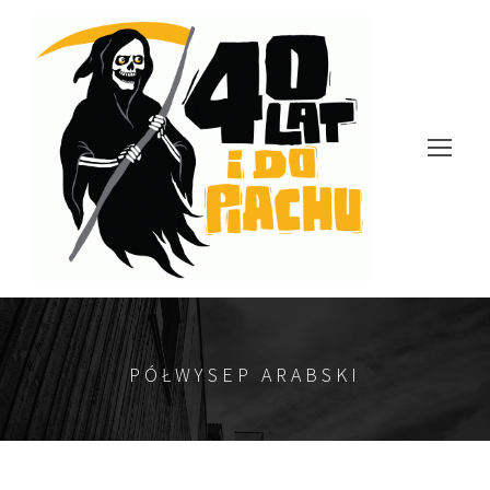
PÓŁWYSEP ARABSKI