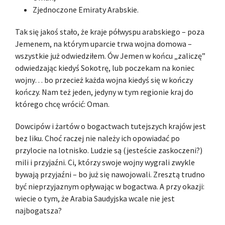
Zjednoczone Emiraty Arabskie.
Tak się jakoś stało, że kraje półwyspu arabskiego – poza
Jemenem, na którym uparcie trwa wojna domowa –
wszystkie już odwiedziłem. Ów Jemen w końcu „zaliczę”
odwiedzając kiedyś Sokotrę, lub poczekam na koniec
wojny… bo przecież każda wojna kiedyś się w kończy
kończy. Nam też jeden, jedyny w tym regionie kraj do
którego chcę wrócić: Oman.
Dowcipów i żartów o bogactwach tutejszych krajów jest
bez liku. Choć raczej nie należy ich opowiadać po
przylocie na lotnisko. Ludzie są (jesteście zaskoczeni?)
mili i przyjaźni. Ci, którzy swoje wojny wygrali zwykle
bywają przyjaźni – bo już się nawojowali. Zresztą trudno
być nieprzyjaznym opływając w bogactwa. A przy okazji:
wiecie o tym, że Arabia Saudyjska wcale nie jest
najbogatsza?