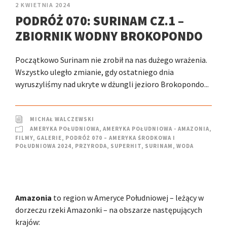
2 KWIETNIA 2024
PODRÓŻ 070: SURINAM CZ.1 –
ZBIORNIK WODNY BROKOPONDO
Początkowo Surinam nie zrobił na nas dużego wrażenia.
Wszystko uległo zmianie, gdy ostatniego dnia
wyruszyliśmy nad ukryte w dżungli jezioro Brokopondo...
MICHAŁ WALCZEWSKI
AMERYKA POŁUDNIOWA
,
AMERYKA POŁUDNIOWA - AMAZONIA
,
FILMY
,
GALERIE
,
PODRÓŻ 070 – AMERYKA ŚRODKOWA I
POŁUDNIOWA 2024
,
PRZYRODA
,
SUPERHIT
,
SURINAM
,
WODA
Amazonia
to region w Ameryce Południowej – leżący w
dorzeczu rzeki Amazonki – na obszarze następujących
krajów: