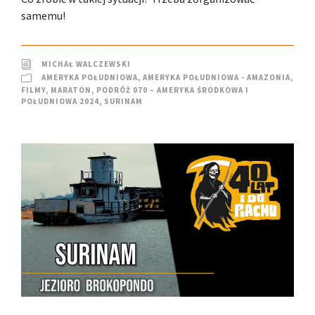
samemu!
MICHAŁ WALCZEWSKI
AMERYKA POŁUDNIOWA
,
AMERYKA POŁUDNIOWA - AMAZONIA
,
FILMY
,
MARATON
,
PODRÓŻ 070 – AMERYKA ŚRODKOWA I
POŁUDNIOWA 2024
,
SURINAM