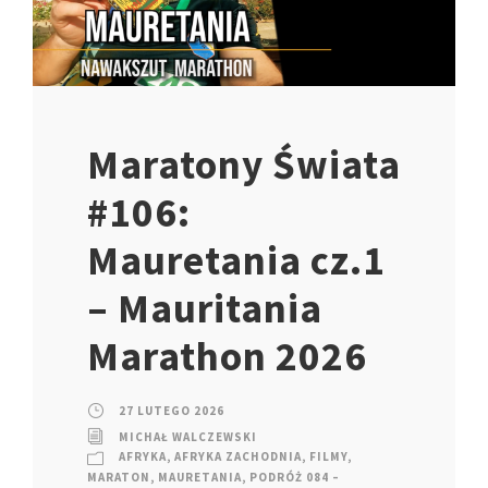
Maratony Świata
#106:
Mauretania cz.1
– Mauritania
Marathon 2026
27 LUTEGO 2026
MICHAŁ WALCZEWSKI
AFRYKA
,
AFRYKA ZACHODNIA
,
FILMY
,
MARATON
,
MAURETANIA
,
PODRÓŻ 084 –