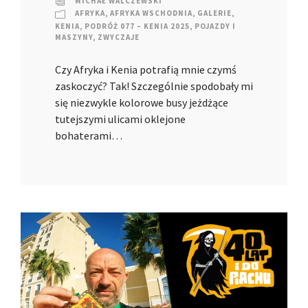
MICHAŁ WALCZEWSKI
AFRYKA
,
AFRYKA WSCHODNIA
,
GALERIE
,
KENIA
,
PODRÓŻ 077 – KENIA 2025
,
POJAZDY I
MASZYNY
,
ZWYCZAJE
Czy Afryka i Kenia potrafią mnie czymś
zaskoczyć? Tak! Szczególnie spodobały mi
się niezwykle kolorowe busy jeżdżące
tutejszymi ulicami oklejone
bohaterami…