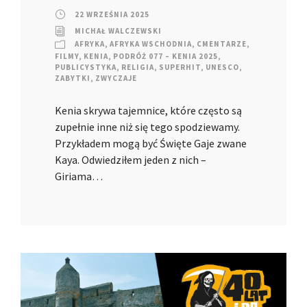
22 WRZEŚNIA 2025
MICHAŁ WALCZEWSKI
AFRYKA
,
AFRYKA WSCHODNIA
,
CMENTARZE
,
FILMY
,
KENIA
,
PODRÓŻ 077 – KENIA 2025
,
PUBLICYSTYKA
,
RELIGIA
,
SUPERHIT
,
UNESCO
,
ZABYTKI
,
ZWYCZAJE
Kenia skrywa tajemnice, które często są
zupełnie inne niż się tego spodziewamy.
Przykładem mogą być Święte Gaje zwane
Kaya. Odwiedziłem jeden z nich –
Giriama…