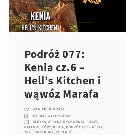
Podróż 077:
Kenia cz.6 –
Hell’s Kitchen i
wąwóz Marafa
24 SIERPNIA 2025
MICHAŁ WALCZEWSKI
AFRYKA
,
AFRYKA WSCHODNIA
,
FILMY
,
GALERIE
,
GÓRY
,
KENIA
,
PODRÓŻ 077 – KENIA
2025
,
PRZYRODA
,
SUPERHIT