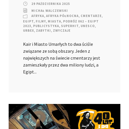
29 PAŹDZIERNIKA 2025
MICHAŁ WALCZEWSKI
AFRYKA
,
AFRYKA PÓŁNOCNA
,
CMENTARZE
,
EGIPT
,
FILMY
,
MIASTA
,
PODRÓŻ 062 – EGIPT
2023
,
PUBLICYSTYKA
,
SUPERHIT
,
UNESCO
,
URBEX
,
ZABYTKI
,
ZWYCZAJE
Kair i Miasto Umarłych to dwa ściśle
związane ze sobą obszary. Jeden z
największych na świecie cmentarzy jest
zamieszkały przez dwa miliony ludzi, a
Egipt...