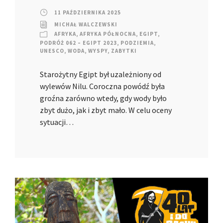
11 PAŹDZIERNIKA 2025
MICHAŁ WALCZEWSKI
AFRYKA
,
AFRYKA PÓŁNOCNA
,
EGIPT
,
PODRÓŻ 062 – EGIPT 2023
,
PODZIEMIA
,
UNESCO
,
WODA
,
WYSPY
,
ZABYTKI
Starożytny Egipt był uzależniony od
wylewów Nilu. Coroczna powódź była
groźna zarówno wtedy, gdy wody było
zbyt dużo, jak i zbyt mało. W celu oceny
sytuacji…