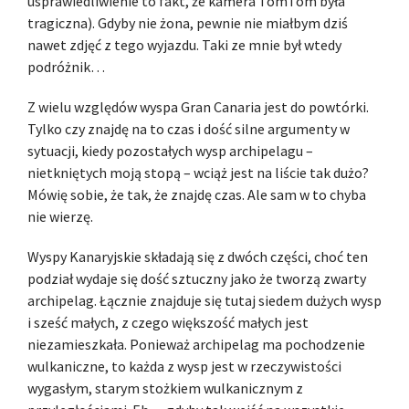
usprawiedliwienie to fakt, że kamera TomTom była
tragiczna). Gdyby nie żona, pewnie nie miałbym dziś
nawet zdjęć z tego wyjazdu. Taki ze mnie był wtedy
podróżnik…
Z wielu względów wyspa Gran Canaria jest do powtórki.
Tylko czy znajdę na to czas i dość silne argumenty w
sytuacji, kiedy pozostałych wysp archipelagu –
nietkniętych moją stopą – wciąż jest na liście tak dużo?
Mówię sobie, że tak, że znajdę czas. Ale sam w to chyba
nie wierzę.
Wyspy Kanaryjskie składają się z dwóch części, choć ten
podział wydaje się dość sztuczny jako że tworzą zwarty
archipelag. Łącznie znajduje się tutaj siedem dużych wysp
i sześć małych, z czego większość małych jest
niezamieszkała. Ponieważ archipelag ma pochodzenie
wulkaniczne, to każda z wysp jest w rzeczywistości
wygasłym, starym stożkiem wulkanicznym z