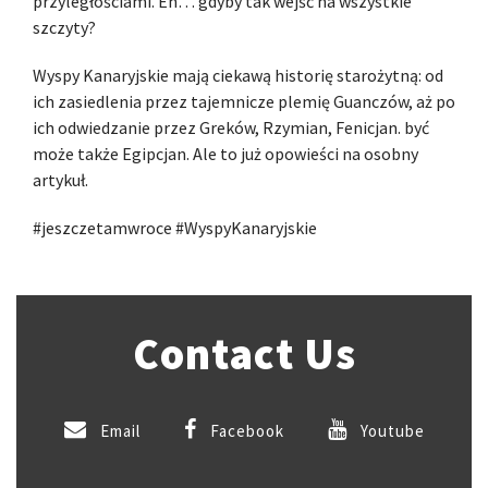
przyległościami. Eh… gdyby tak wejść na wszystkie
szczyty?
Wyspy Kanaryjskie mają ciekawą historię starożytną: od
ich zasiedlenia przez tajemnicze plemię Guanczów, aż po
ich odwiedzanie przez Greków, Rzymian, Fenicjan. być
może także Egipcjan. Ale to już opowieści na osobny
artykuł.
#jeszczetamwroce #WyspyKanaryjskie
Contact Us
Email
Facebook
Youtube