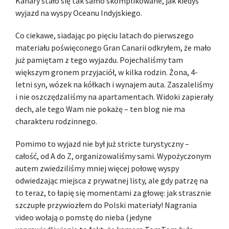
Kanary stało się tak samo skomplikowane, jak kiedyś
wyjazd na wyspy Oceanu Indyjskiego.
Co ciekawe, siadając po pięciu latach do pierwszego
materiału poświęconego Gran Canarii odkryłem, że mało
już pamiętam z tego wyjazdu. Pojechaliśmy tam
większym gronem przyjaciół, w kilka rodzin. Żona, 4-
letni syn, wózek na kółkach i wynajem auta. Zaszaleliśmy
i nie oszczędzaliśmy na apartamentach. Widoki zapierały
dech, ale tego Wam nie pokażę – ten blog nie ma
charakteru rodzinnego.
Pomimo to wyjazd nie był już stricte turystyczny –
całość, od A do Z, organizowaliśmy sami. Wypożyczonym
autem zwiedziliśmy mniej więcej połowę wyspy
odwiedzając miejsca z prywatnej listy, ale gdy patrzę na
to teraz, to łapię się momentami za głowę: jak strasznie
szczupłe przywiozłem do Polski materiały! Nagrania
video wołają o pomstę do nieba (jedyne