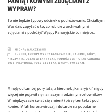
PAMIĄTKOWYMI ZDJĘCIAMI Z
WYPRAW?
To nie będzie typowy odcinek o podróżowaniu. Chciałbym
Was dziś zapytać o to, co robicie z archiwalnymi
zdjęciami z podróży? Wyspy Kanaryjskie to miejsce...
MICHAŁ WALCZEWSKI
EUROPA
,
EUROPA WYSPY KANARYJSKIE
,
GALERIE
,
GÓRY
,
HISZPANIA
,
OCEAN ATLANTYCKI
,
PODRÓŻ 005 – GRAN CANARIA
2016
,
PRZYRODA
,
PUBLICYSTYKA
,
WYSPY
,
ZWYCZAJE
Minęły od tamtej pory lata, a kierunek „kanaryjski” nigdy
więcej nie pojawił się na naszym rodzinnym celowników.
W międzyczasie świat się zmienił (piszę ten tekst pod
koniec IV fali koronawirusa), i dotarcie na popularne