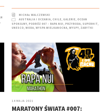
MICHAŁ WALCZEWSKI
AN
AUSTRALIA I OCEANIA
,
CHILE
,
GALERIE
,
OCEAN
,
SPOKOJNY
,
PODRÓŻ 007 – RAPA NUI
,
PRZYRODA
,
SUPERHIT
,
UNESCO
,
WODA
,
WYSPA WIELKANOCNA
,
WYSPY
,
ZABYTKI
14 MAJA 2021
MARATONY ŚWIATA #007: