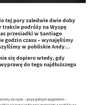
do tej pory zaledwie dwie doby
w trakcie podróży na Wyspę
as przesiadki w Santiago
ie godzin czasu – wynajęliśmy
szyliśmy w pobliskie Andy…
nie się dopiero wtedy, gdy
wyprawę do tego najdłuższego
estety na razie – poza jednym wyjątkiem –
ajdują się tutaj wyłącznie materiały z podróży na