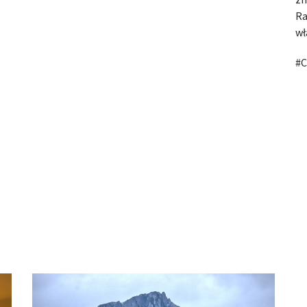
Ra
wł
#C