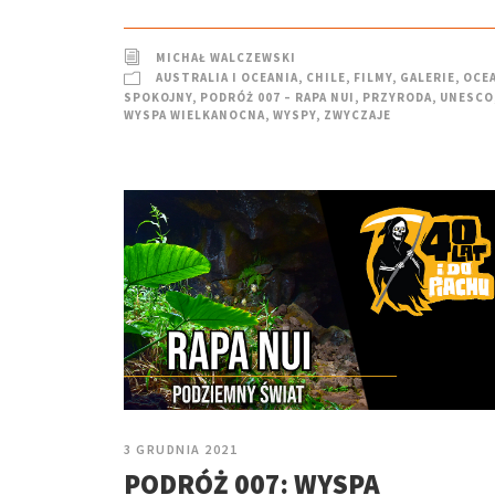
MICHAŁ WALCZEWSKI
AUSTRALIA I OCEANIA
,
CHILE
,
FILMY
,
GALERIE
,
OCE
SPOKOJNY
,
PODRÓŻ 007 – RAPA NUI
,
PRZYRODA
,
UNESCO
WYSPA WIELKANOCNA
,
WYSPY
,
ZWYCZAJE
3 GRUDNIA 2021
PODRÓŻ 007: WYSPA