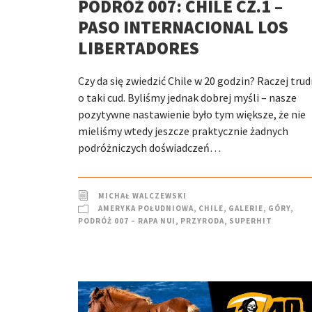
PODRÓŻ 007: CHILE CZ.1 –
PASO INTERNACIONAL LOS
LIBERTADORES
Czy da się zwiedzić Chile w 20 godzin? Raczej tru
o taki cud. Byliśmy jednak dobrej myśli – nasze
pozytywne nastawienie było tym większe, że nie
mieliśmy wtedy jeszcze praktycznie żadnych
podróżniczych doświadczeń…
MICHAŁ WALCZEWSKI
AMERYKA POŁUDNIOWA
,
CHILE
,
GALERIE
,
GÓRY
,
PODRÓŻ 007 – RAPA NUI
,
PRZYRODA
,
SUPERHIT