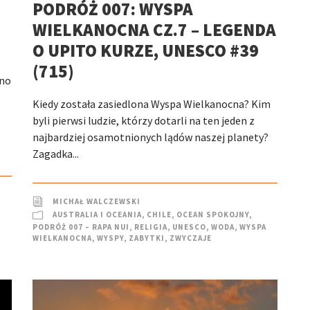
PODRÓŻ 007: WYSPA
WIELKANOCNA CZ.7 – LEGENDA
O UPITO KURZE, UNESCO #39
(715)
dno
Kiedy została zasiedlona Wyspa Wielkanocna? Kim
byli pierwsi ludzie, którzy dotarli na ten jeden z
najbardziej osamotnionych lądów naszej planety?
Zagadka...
MICHAŁ WALCZEWSKI
AUSTRALIA I OCEANIA
,
CHILE
,
OCEAN SPOKOJNY
,
PODRÓŻ 007 – RAPA NUI
,
RELIGIA
,
UNESCO
,
WODA
,
WYSPA
WIELKANOCNA
,
WYSPY
,
ZABYTKI
,
ZWYCZAJE