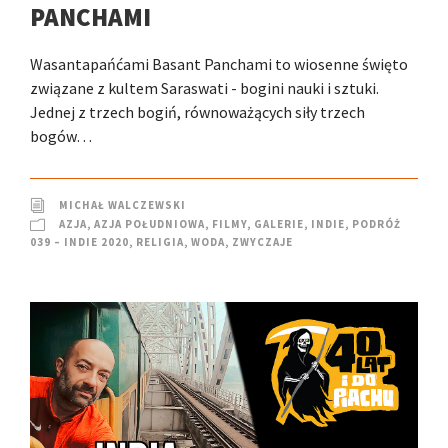
PANCHAMI
Wasantapańćami Basant Panchami to wiosenne święto
związane z kultem Saraswati - bogini nauki i sztuki.
Jednej z trzech bogiń, równoważących siły trzech
bogów…
MICHAŁ WALCZEWSKI
AZJA
,
AZJA POŁUDNIOWA
,
FILMY
,
GALERIE
,
INDIE
,
PODRÓŻ
039 – INDIE 2020
,
RELIGIA
,
WODA
,
ZWYCZAJE