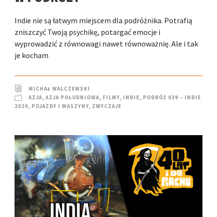
Indie nie są łatwym miejscem dla podróżnika. Potrafią
zniszczyć Twoją psychikę, potargać emocje i
wyprowadzić z równowagi nawet równoważnię. Ale i tak
je kocham
MICHAŁ WALCZEWSKI
AZJA
,
AZJA POŁUDNIOWA
,
FILMY
,
INDIE
,
PODRÓŻ 039 – INDIE
2020
,
POJAZDY I MASZYNY
,
ZWYCZAJE