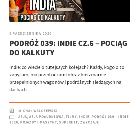
9 PAŹDZIERNIKA 2020
PODRÓŻ 039: INDIE CZ.6 – POCIĄG
DO KALKUTY
Indie: co wiecie o tutejszych kolejach? Każdy, kogo o to
zapytam, ma przed oczami obraz koszmarnie
przepełnionych wagonów i podróżnych siedzących na
dachach...
MICHAŁ WALCZEWSKI
AZJA
,
AZJA POŁUDNIOWA
,
FILMY
,
INDIE
,
PODRÓŻ 039 – INDIE
2020
,
POJAZDY I MASZYNY
,
SUPERHIT
,
ZWYCZAJE