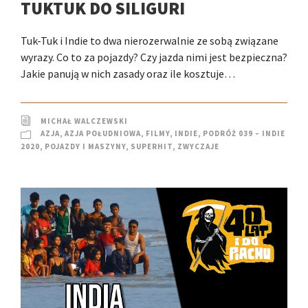
TUKTUK DO SILIGURI
Tuk-Tuk i Indie to dwa nierozerwalnie ze sobą związane
wyrazy. Co to za pojazdy? Czy jazda nimi jest bezpieczna?
Jakie panują w nich zasady oraz ile kosztuje…
MICHAŁ WALCZEWSKI
AZJA
,
AZJA POŁUDNIOWA
,
FILMY
,
INDIE
,
PODRÓŻ 039 – INDIE
2020
,
POJAZDY I MASZYNY
,
SUPERHIT
,
ZWYCZAJE