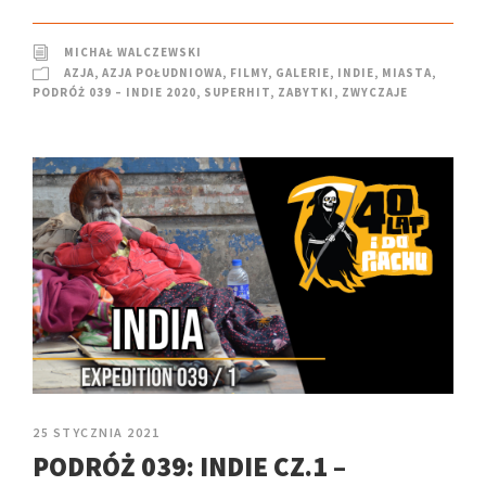
MICHAŁ WALCZEWSKI
AZJA
,
AZJA POŁUDNIOWA
,
FILMY
,
GALERIE
,
INDIE
,
MIASTA
,
PODRÓŻ 039 – INDIE 2020
,
SUPERHIT
,
ZABYTKI
,
ZWYCZAJE
25 STYCZNIA 2021
PODRÓŻ 039: INDIE CZ.1 –