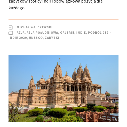
zabytków stolicy Indii i obowiązkowa pozycja dla
każdego…
MICHAŁ WALCZEWSKI
AZJA
,
AZJA POŁUDNIOWA
,
GALERIE
,
INDIE
,
PODRÓŻ 039 –
INDIE 2020
,
UNESCO
,
ZABYTKI