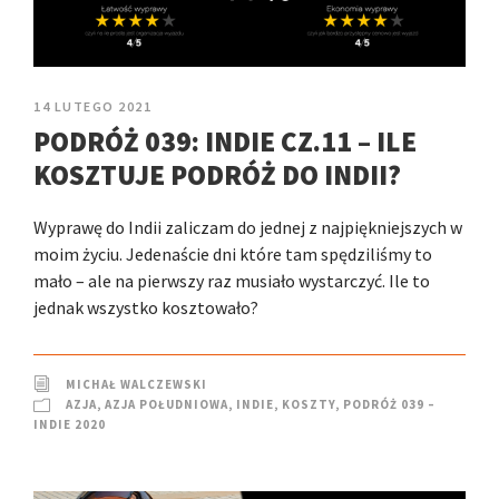
14 LUTEGO 2021
PODRÓŻ 039: INDIE CZ.11 – ILE
KOSZTUJE PODRÓŻ DO INDII?
Wyprawę do Indii zaliczam do jednej z najpiękniejszych w
moim życiu. Jedenaście dni które tam spędziliśmy to
mało – ale na pierwszy raz musiało wystarczyć. Ile to
jednak wszystko kosztowało?
MICHAŁ WALCZEWSKI
AZJA
,
AZJA POŁUDNIOWA
,
INDIE
,
KOSZTY
,
PODRÓŻ 039 –
INDIE 2020