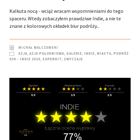
Kalkuta nocą - wciąż wracam wspomnieniami do tego
spaceru. Wtedy zobaczyłem prawdziwe Indie, a nie te
znane z kolorowych okładek biur podróży...
MICHAŁ WALCZEWSKI
AZJA
,
AZJA POŁUDNIOWA
,
GALERIE
,
INDIE
,
MIASTA
,
PODRÓŻ
039 – INDIE 2020
,
SUPERHIT
,
ZWYCZAJE