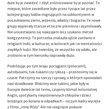
duże by je zwiedzić. I zbyt zróżnicowane by je poznać. To
miejsce, które zasiedlane było przez tysiące lat przez
kolejne grupy ludów migrujących na subkontynent w
poszukiwaniu ziemi, jedzenia, władzy i bogactw. Te nowe
grupy wypierały starsze etniczne plemiona i asymilowały.
Nie unicestwiano się nawzajem lecz szukano metod
koegzystencji. Ta potrzeba znalazła ujście zarówno e
religiach Indii, w kulturze, w kolorach jak i w mentalności
zwykłych ludzi. Nie twierdzę, że wszystko się udało, ale
zrobiono w tym kierunku naprawdę dużo.
Podróżując po tym kraju: pociągami (polecam!),
autobusami, tuk-tukami czy rykszą – przenosimy się w
czasie. Patrzymy na rzeczy i sprawy, o których opowiadali
nasi dziadkowie. Widzimy wsie takimi, jakie były w
Europie dwieście lat temu, czujemy klimat kolonialnej
Anglii, spotykamy niepiśmiennych chłopów i dzieci
brodzące po kolana w odpadkach – niczym kadry wycięte
z filmu „Imię Róży”. Ale nie ulegnijcie pokusie