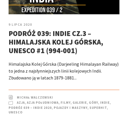
9 LIPCA 2020
PODRÓŻ 039: INDIE CZ.3 –
HIMALAJSKA KOLEJ GÓRSKA,
UNESCO #1 (994-001)
Himalajska Kolej Górska (Darjeeling Himalayan Railway)
to jedna z najsłynniejszych linii kolejowych Indii.
Zbudowano ją w latach 1879-1881...
MICHAŁ WALCZEWSKI
AZJA
,
AZJA POŁUDNIOWA
,
FILMY
,
GALERIE
,
GÓRY
,
INDIE
,
PODRÓŻ 039 – INDIE 2020
,
POJAZDY I MASZYNY
,
SUPERHIT
,
UNESCO