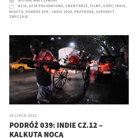
MICHAŁ WALCZEWSKI
AZJA
,
AZJA POŁUDNIOWA
,
CMENTARZE
,
FILMY
,
GÓRY
,
INDIE
,
MIASTA
,
PODRÓŻ 039 – INDIE 2020
,
PRZYRODA
,
SUPERHIT
,
ZWYCZAJE
26 LIPCA 2022
PODRÓŻ 039: INDIE CZ.12 –
KALKUTA NOCĄ