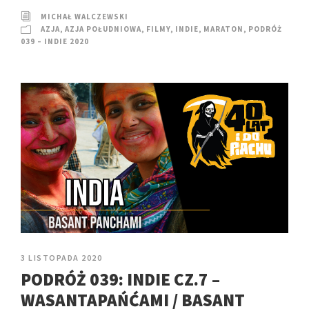
MICHAŁ WALCZEWSKI
AZJA
,
AZJA POŁUDNIOWA
,
FILMY
,
INDIE
,
MARATON
,
PODRÓŻ
039 – INDIE 2020
3 LISTOPADA 2020
PODRÓŻ 039: INDIE CZ.7 –
WASANTAPAŃĆAMI / BASANT