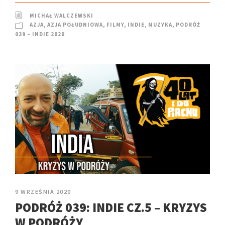
MICHAŁ WALCZEWSKI
AZJA
,
AZJA POŁUDNIOWA
,
FILMY
,
INDIE
,
MUZYKA
,
PODRÓŻ
039 – INDIE 2020
9 WRZEŚNIA 2020
PODRÓŻ 039: INDIE CZ.5 – KRYZYS
W PODRÓŻY