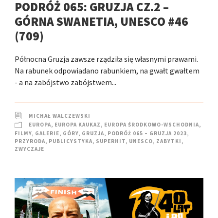
PODRÓŻ 065: GRUZJA CZ.2 –
GÓRNA SWANETIA, UNESCO #46
(709)
Północna Gruzja zawsze rządziła się własnymi prawami.
Na rabunek odpowiadano rabunkiem, na gwałt gwałtem
- a na zabójstwo zabójstwem...
MICHAŁ WALCZEWSKI
EUROPA
,
EUROPA KAUKAZ
,
EUROPA ŚRODKOWO-WSCHODNIA
,
FILMY
,
GALERIE
,
GÓRY
,
GRUZJA
,
PODRÓŻ 065 – GRUZJA 2023
,
PRZYRODA
,
PUBLICYSTYKA
,
SUPERHIT
,
UNESCO
,
ZABYTKI
,
ZWYCZAJE