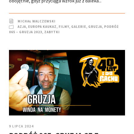
obojętnie, gdyż przyciąga wzrok już z daleka...
MICHAŁ WALCZEWSKI
AZJA
,
EUROPA KAUKAZ
,
FILMY
,
GALERIE
,
GRUZJA
,
PODRÓŻ
065 – GRUZJA 2023
,
ZABYTKI
9 LIPCA 2024