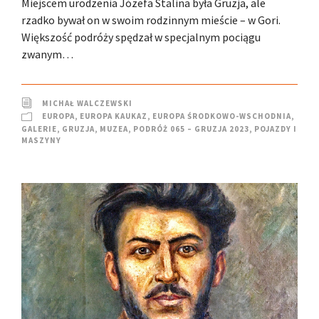
Miejscem urodzenia Józefa Stalina była Gruzja, ale
rzadko bywał on w swoim rodzinnym mieście – w Gori.
Większość podróży spędzał w specjalnym pociągu
zwanym…
MICHAŁ WALCZEWSKI
EUROPA
,
EUROPA KAUKAZ
,
EUROPA ŚRODKOWO-WSCHODNIA
,
GALERIE
,
GRUZJA
,
MUZEA
,
PODRÓŻ 065 – GRUZJA 2023
,
POJAZDY I
MASZYNY