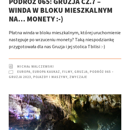
PODRÓŻ 065: GRUZJA CZ.7 –
WINDA W BLOKU MIESZKALNYM
NA… MONETY :-)
Płatna winda w bloku mieszkalnym, której uruchomienie
następuje po wrzuceniu monety? Taką niespodziankę
przygotowała dla nas Gruzja i jej stolica Tbilisi :-)
MICHAŁ WALCZEWSKI
EUROPA
,
EUROPA KAUKAZ
,
FILMY
,
GRUZJA
,
PODRÓŻ 065 –
GRUZJA 2023
,
POJAZDY I MASZYNY
,
ZWYCZAJE