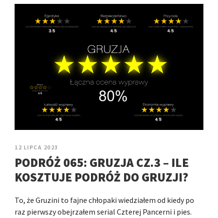
12 LIPCA 2023
PODRÓŻ 065: GRUZJA CZ.3 – ILE
KOSZTUJE PODRÓŻ DO GRUZJI?
To, że Gruzini to fajne chłopaki wiedziałem od kiedy po
raz pierwszy obejrzałem serial Czterej Pancerni i pies.