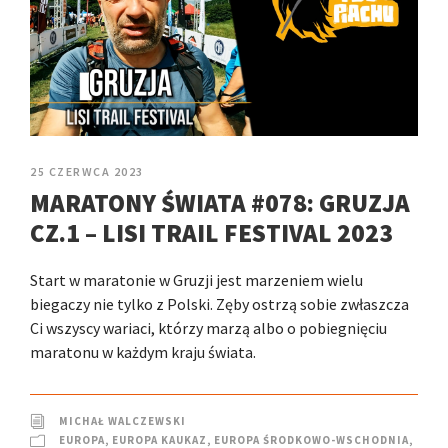
25 CZERWCA 2023
MARATONY ŚWIATA #078: GRUZJA
CZ.1 – LISI TRAIL FESTIVAL 2023
Start w maratonie w Gruzji jest marzeniem wielu
biegaczy nie tylko z Polski. Zęby ostrzą sobie zwłaszcza
Ci wszyscy wariaci, którzy marzą albo o pobiegnięciu
maratonu w każdym kraju świata.
MICHAŁ WALCZEWSKI
EUROPA
,
EUROPA KAUKAZ
,
EUROPA ŚRODKOWO-WSCHODNIA
,