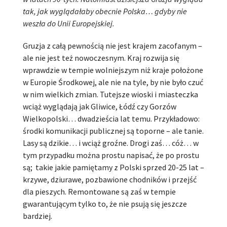
tak, jak wyglądałaby obecnie Polska… gdyby nie
weszła do Unii Europejskiej.
Gruzja z całą pewnością nie jest krajem zacofanym –
ale nie jest też nowoczesnym. Kraj rozwija się
wprawdzie w tempie wolniejszym niż kraje położone
w Europie Środkowej, ale nie na tyle, by nie było czuć
w nim wielkich zmian. Tutejsze wioski i miasteczka
wciąż wyglądają jak Gliwice, Łódź czy Gorzów
Wielkopolski… dwadzieścia lat temu. Przykładowo:
środki komunikacji publicznej są toporne – ale tanie.
Lasy są dzikie… i wciąż groźne. Drogi zaś… cóż… w
tym przypadku można prostu napisać, że po prostu
są; takie jakie pamiętamy z Polski sprzed 20-25 lat –
krzywe, dziurawe, pozbawione chodników i przejść
dla pieszych. Remontowane są zaś w tempie
gwarantującym tylko to, że nie psują się jeszcze
bardziej.