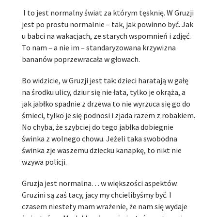
I to jest normalny świat za którym tęsknię. W Gruzji
jest po prostu normalnie – tak, jak powinno być. Jak
u babci na wakacjach, ze starych wspomnień i zdjęć.
To nam – a nie im – standaryzowana krzywizna
bananów poprzewracała w głowach.
Bo widzicie, w Gruzji jest tak: dzieci haratają w gałę
na środku ulicy, dziur się nie łata, tylko je okrąża, a
jak jabłko spadnie z drzewa to nie wyrzuca się go do
śmieci, tylko je się podnosi i zjada razem z robakiem.
No chyba, że szybciej do tego jabłka dobiegnie
świnka z wolnego chowu. Jeżeli taka swobodna
świnka zje waszemu dziecku kanapkę, to nikt nie
wzywa policji.
Gruzja jest normalna… w większości aspektów.
Gruzini są zaś tacy, jacy my chcielibyśmy być. I
czasem niestety mam wrażenie, że nam się wydaje