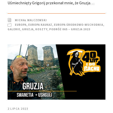
Uśmiechnięty Grigorij przekonał mnie, że Gruzja…
MICHAŁ WALCZEWSKI
EUROPA
,
EUROPA KAUKAZ
,
EUROPA ŚRODKOWO-WSCHODNIA
,
GALERIE
,
GRUZJA
,
KOSZTY
,
PODRÓŻ 065 – GRUZJA 2023
2 LIPCA 2023