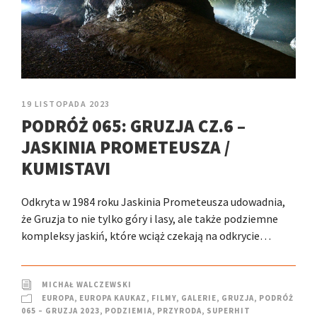
19 LISTOPADA 2023
PODRÓŻ 065: GRUZJA CZ.6 –
JASKINIA PROMETEUSZA /
KUMISTAVI
Odkryta w 1984 roku Jaskinia Prometeusza udowadnia,
że Gruzja to nie tylko góry i lasy, ale także podziemne
kompleksy jaskiń, które wciąż czekają na odkrycie…
MICHAŁ WALCZEWSKI
EUROPA
,
EUROPA KAUKAZ
,
FILMY
,
GALERIE
,
GRUZJA
,
PODRÓŻ
065 – GRUZJA 2023
,
PODZIEMIA
,
PRZYRODA
,
SUPERHIT