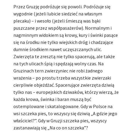
Przez Gruzję podróżuje się powoli. Podróżuje się
wygodnie (jeżeli lubicie siedzieć na własnym
plecaku) – i wesoło (jeżeli śmieszą was bąki
puszczane przez współpasażerów). Normalnym i
nagminnym widokiem są krowy, kury i świnki pasące
się na środku nie tylko wiejskich dróg i chadzające
dumnie środkiem nawet uczęszczanych ulic.
Zwierzęta te zresztą nie tylko spacerują, ale także
na tych ulicach śpią i spędzają wolny czas. Na
Gruzinach tern zwierzyniec nie robi żadnego
wrażenia – po prostu trzeba wszystkie zwierzaki
cierpliwie objeżdżać. Spacerujące zwierzęta dziwią
tylko nas – europejskich dziwaków, którzy wierzą, że
każda krowa, świnka i baran muszą być
ostemplowane i skatalogowane. Gdy w Polsce na
wsi szczeka pies, to wszyscy się dziwią „A gdzie jego
właściciel?”. Gdy w Gruzji szczeka pies, wszyscy
zastanawiają się „Na co on szczeka”?