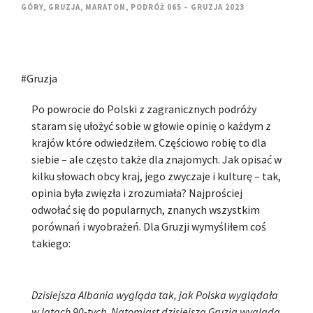
GÓRY
,
GRUZJA
,
MARATON
,
PODRÓŻ 065 – GRUZJA 2023
#Gruzja
Po powrocie do Polski z zagranicznych podróży
staram się ułożyć sobie w głowie opinię o każdym z
krajów które odwiedziłem. Częściowo robię to dla
siebie – ale często także dla znajomych. Jak opisać w
kilku słowach obcy kraj, jego zwyczaje i kulturę – tak,
opinia była zwięzła i zrozumiała? Najprościej
odwołać się do popularnych, znanych wszystkim
porównań i wyobrażeń. Dla Gruzji wymyśliłem coś
takiego:
Dzisiejsza Albania wygląda tak, jak Polska wyglądała
w latach 90-tych. Natomiast dzisiejsza Gruzja wygląda