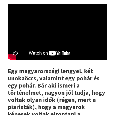
Egy magyarországi lengyel, két
unokaöccs, valamint egy pohár és
egy pohár. Bár aki ismeri a
történelmet, nagyon jól tudja, hogy
voltak olyan idők (régen, mert a
piaristák), hogy a magyarok
képesek voltak elrontani a