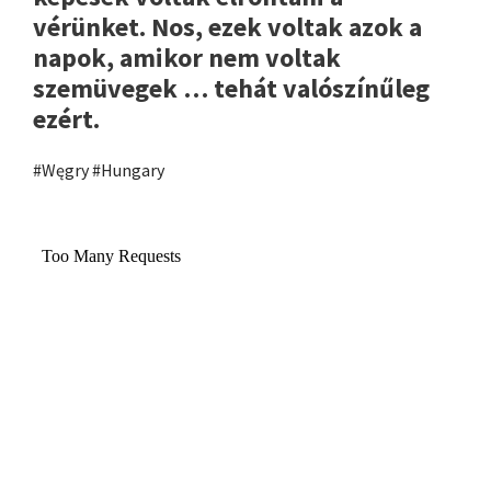
vérünket. Nos, ezek voltak azok a
napok, amikor nem voltak
szemüvegek … tehát valószínűleg
ezért.
#Węgry #Hungary