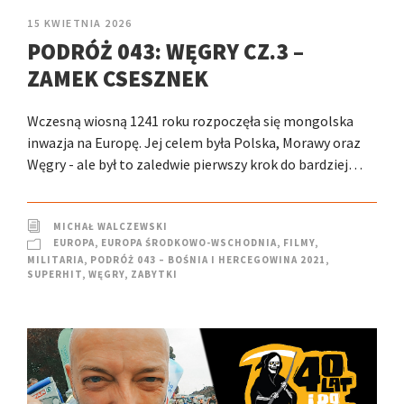
15 KWIETNIA 2026
PODRÓŻ 043: WĘGRY CZ.3 –
ZAMEK CSESZNEK
Wczesną wiosną 1241 roku rozpoczęła się mongolska
inwazja na Europę. Jej celem była Polska, Morawy oraz
Węgry - ale był to zaledwie pierwszy krok do bardziej…
MICHAŁ WALCZEWSKI
EUROPA
,
EUROPA ŚRODKOWO-WSCHODNIA
,
FILMY
,
MILITARIA
,
PODRÓŻ 043 – BOŚNIA I HERCEGOWINA 2021
,
SUPERHIT
,
WĘGRY
,
ZABYTKI