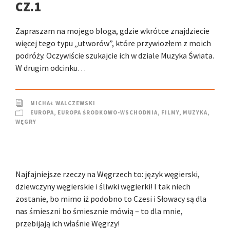
CZ.1
Zapraszam na mojego bloga, gdzie wkrótce znajdziecie
więcej tego typu „utworów”, które przywiozłem z moich
podróży. Oczywiście szukajcie ich w dziale Muzyka Świata.
W drugim odcinku…
MICHAŁ WALCZEWSKI
EUROPA
,
EUROPA ŚRODKOWO-WSCHODNIA
,
FILMY
,
MUZYKA
,
WĘGRY
Najfajniejsze rzeczy na Węgrzech to: język węgierski,
dziewczyny węgierskie i śliwki węgierki! I tak niech
zostanie, bo mimo iż podobno to Czesi i Słowacy są dla
nas śmieszni bo śmiesznie mówią – to dla mnie,
przebijają ich właśnie Węgrzy!