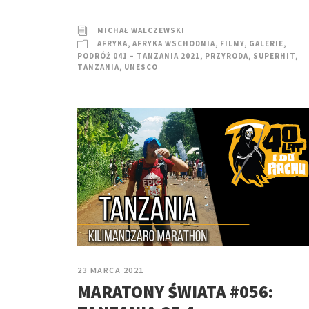
MICHAŁ WALCZEWSKI
AFRYKA
,
AFRYKA WSCHODNIA
,
FILMY
,
GALERIE
,
PODRÓŻ 041 – TANZANIA 2021
,
PRZYRODA
,
SUPERHIT
,
TANZANIA
,
UNESCO
23 MARCA 2021
MARATONY ŚWIATA #056: