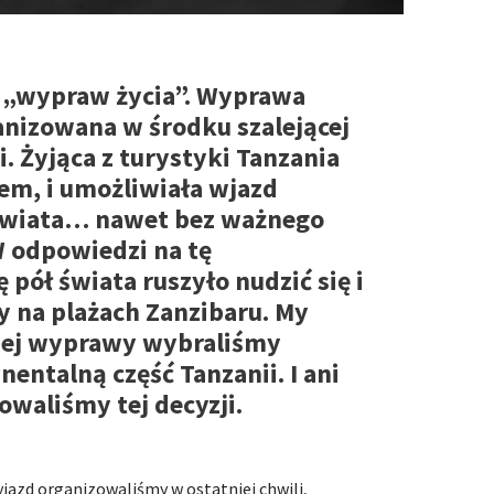
w. „wypraw życia”. Wyprawa
anizowana w środku szalejącej
. Żyjąca z turystyki Tanzania
em, i umożliwiała wjazd
 świata… nawet bez ważnego
W odpowiedzi na tę
pół świata ruszyło nudzić się i
y na plażach Zanzibaru. My
szej wyprawy wybraliśmy
ynentalną część Tanzanii. I ani
łowaliśmy tej decyzji.
jazd organizowaliśmy w ostatniej chwili,