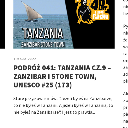
ni
be
Py
ni
że
ws
ta
1 MAJA 2022
or
0
PODRÓŻ 041: TANZANIA CZ.9 –
za
zd
ZANZIBAR I STONE TOWN,
pl
UNESCO #25 (173)
Al
Stare przysłowie mówi: "Jeżeli byłeś na Zanzibarze,
zw
to nie byłeś w Tanzanii. A jeżeli byłeś w Tanzania, to
pr
nie byłeś na Zanzibarze". I jest to prawda...
pi
na
wy