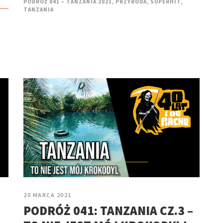
PODRÓŻ 041 – TANZANIA 2021
,
PRZYRODA
,
SUPERHIT
,
TANZANIA
20 MARCA 2021
PODRÓŻ 041: TANZANIA CZ.3 –