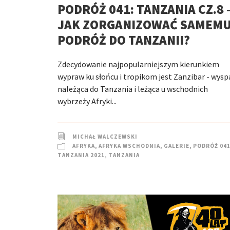
PODRÓŻ 041: TANZANIA CZ.8 
JAK ZORGANIZOWAĆ SAMEM
PODRÓŻ DO TANZANII?
Zdecydowanie najpopularniejszym kierunkiem
wypraw ku słońcu i tropikom jest Zanzibar - wysp
należąca do Tanzania i leżąca u wschodnich
wybrzeży Afryki...
MICHAŁ WALCZEWSKI
AFRYKA
,
AFRYKA WSCHODNIA
,
GALERIE
,
PODRÓŻ 041
TANZANIA 2021
,
TANZANIA