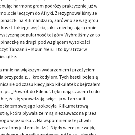
anując harmonogram podróży praktycznie już w
molocie lecącym do Afryki. Zrezygnowaliśmy ze
pinaczki na Kilimandżaro, zarówno ze wzglęfdu
 koszt takiego wejścia, jak i zniechęcającą mnie
rystyczną popularność tej góry. Wybraliśmy za to
pinaczkę na drugi pod względem wysokości
czyt Tanzanii – Moun Meru. I to był strzał w
iesiątkę.
a mnie największym wydarzeniem i przeżyciem
ła przygoda z… krokodylem. Tych bestii boje się
nicznie od czasu kiedy jako kilkulatek obejrzałem
lm pt. „Powrót do Edenu”. Lęki mają czasem to do
ebie, że się sprawdzają, więc i ja w Tanzanii
otkałem swojego krokodyla. Kilkumetrową
stię, która pływała ze mną niezauważona przez
kogo w jeziorku… Na wspomnienie tej chwili
zerażony jestem do dziś. Nigdy więcej nie wejdę
 żadnego zbiornika wodnego w Afryce – choćby