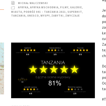
MICHAŁ WALCZEWSKI
AFRYKA
,
AFRYKA WSCHODNIA
,
FILMY
,
GALERIE
,
Je
MIASTA
,
PODRÓŻ 041 – TANZANIA 2021
,
SUPERHIT
,
do
TANZANIA
,
UNESCO
,
WYSPY
,
ZABYTKI
,
ZWYCZAJE
po
za
Łe
cu
Za
te
ch
Do
ta
po
Oc
ta
#T