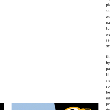
pl
sa
ws
na
tu
ws
sz
dz
Dl
by
pa
fi
si
sp
be
ni
pr
do