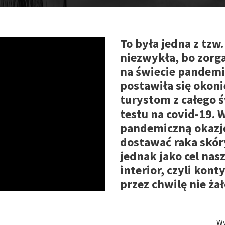
To była jedna z tz
niezwykła, bo zorg
na świecie pandemii
postawiła się okoni
turystom z całego
testu na covid-19. 
pandemiczną okazję 
dostawać raka skór
jednak jako cel na
interior, czyli kont
przez chwilę nie ża
Wy