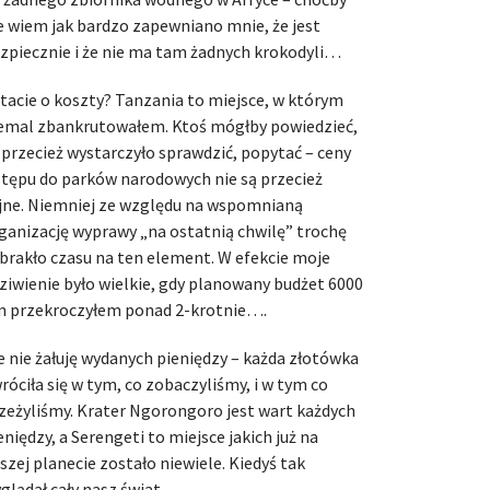
e wiem jak bardzo zapewniano mnie, że jest
zpiecznie i że nie ma tam żadnych krokodyli…
tacie o koszty? Tanzania to miejsce, w którym
emal zbankrutowałem. Ktoś mógłby powiedzieć,
 przecież wystarczyło sprawdzić, popytać – ceny
tępu do parków narodowych nie są przecież
jne. Niemniej ze względu na wspomnianą
ganizację wyprawy „na ostatnią chwilę” trochę
brakło czasu na ten element. W efekcie moje
ziwienie było wielkie, gdy planowany budżet 6000
n przekroczyłem ponad 2-krotnie….
e nie żałuję wydanych pieniędzy – każda złotówka
róciła się w tym, co zobaczyliśmy, i w tym co
zeżyliśmy. Krater Ngorongoro jest wart każdych
eniędzy, a Serengeti to miejsce jakich już na
szej planecie zostało niewiele. Kiedyś tak
glądał cały nasz świat…