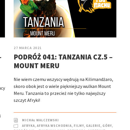
27 MARCA 2021
–
PODRÓŻ 041: TANZANIA CZ.5 –
MOUNT MERU
Nie wiem czemu wszyscy wędrują na Kilimandżaro,
skoro obok jest o wiele piękniejszy wulkan Mount
ucy
Meru. Tanzania to przecież nie tylko najwyższy
szczyt Afryki!
i
MICHAŁ WALCZEWSKI
AFRYKA
,
AFRYKA WSCHODNIA
,
FILMY
,
GALERIE
,
GÓRY
,