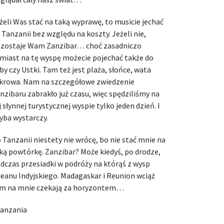
żeli Was stać na taką wyprawę, to musicie jechać
 Tanzanii bez względu na koszty. Jeżeli nie,
zostaje Wam Zanzibar… choć zasadniczo
miast na tę wyspę możecie pojechać także do
by czy Ustki. Tam też jest plaża, słońce, wata
krowa. Nam na szczegółowe zwiedzenie
nzibaru zabrakło już czasu, więc spędziliśmy na
j słynnej turystycznej wyspie tylko jeden dzień. I
yba wystarczy.
 Tanzanii niestety nie wrócę, bo nie stać mnie na
ką powtórkę. Zanzibar? Może kiedyś, po drodze,
dczas przesiadki w podróży na którąś z wysp
eanu Indyjskiego. Madagaskar i Reunion wciąż
m na mnie czekają za horyzontem…
anzania