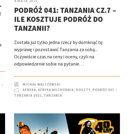
4 MAJA 2021
–
PODRÓŻ 041: TANZANIA CZ.7 –
U
ILE KOSZTUJE PODRÓŻ DO
TANZANII?
Została już tylko jedna rzecz by domknąć tę
a
wyprawę i pozostawić Tanzania za sobą...
Oczywiście czas na ceny i oceny, czyli na
odpowiedzenie sobie na pytanie…
MICHAŁ WALCZEWSKI
 –
AFRYKA
,
AFRYKA WSCHODNIA
,
KOSZTY
,
PODRÓŻ 041 –
TANZANIA 2021
,
TANZANIA