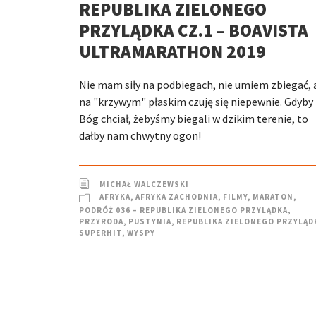
REPUBLIKA ZIELONEGO
PRZYLĄDKA CZ.1 – BOAVISTA
ULTRAMARATHON 2019
Nie mam siły na podbiegach, nie umiem zbiegać, 
na "krzywym" płaskim czuję się niepewnie. Gdyby
Bóg chciał, żebyśmy biegali w dzikim terenie, to
dałby nam chwytny ogon!
MICHAŁ WALCZEWSKI
AFRYKA
,
AFRYKA ZACHODNIA
,
FILMY
,
MARATON
,
PODRÓŻ 036 – REPUBLIKA ZIELONEGO PRZYLĄDKA
,
PRZYRODA
,
PUSTYNIA
,
REPUBLIKA ZIELONEGO PRZYLĄD
SUPERHIT
,
WYSPY