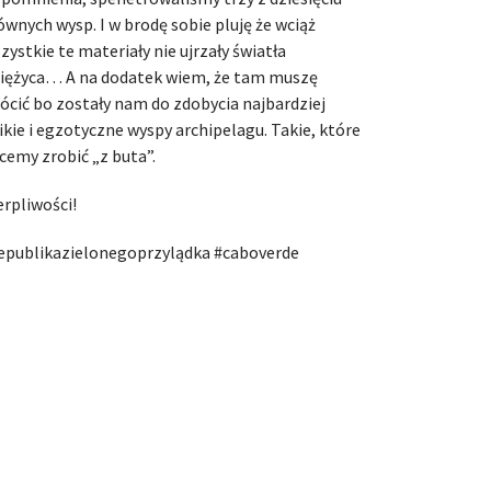
ównych wysp. I w brodę sobie pluję że wciąż
zystkie te materiały nie ujrzały światła
iężyca… A na dodatek wiem, że tam muszę
ócić bo zostały nam do zdobycia najbardziej
ikie i egzotyczne wyspy archipelagu. Takie, które
cemy zrobić „z buta”.
erpliwości!
epublikazielonegoprzylądka #caboverde