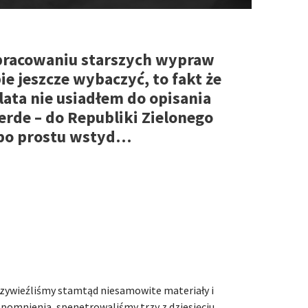
 opracowaniu starszych wypraw
ie jeszcze wybaczyć, to fakt że
lata nie usiadłem do opisania
rde – do Republiki Zielonego
t po prostu wstyd…
zywieźliśmy stamtąd niesamowite materiały i
pomnienia, spenetrowaliśmy trzy z dziesięciu