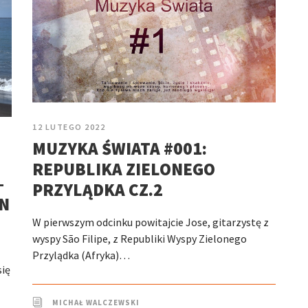
12 LUTEGO 2022
MUZYKA ŚWIATA #001:
REPUBLIKA ZIELONEGO
–
PRZYLĄDKA CZ.2
IN
W pierwszym odcinku powitajcie Jose, gitarzystę z
wyspy São Filipe, z Republiki Wyspy Zielonego
Przylądka (Afryka)…
się
MICHAŁ WALCZEWSKI