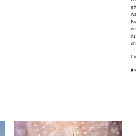
gł
ws
Ks
wr
dz
ch
Ci
#r