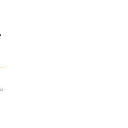
a
KA
,