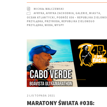
MICHAŁ WALCZEWSKI
AFRYKA
,
AFRYKA ZACHODNIA
,
GALERIE
,
MIASTA
,
OCEAN ATLANTYCKI
,
PODRÓŻ 036 – REPUBLIKA ZIELONE
PRZYLĄDKA
,
PRZYRODA
,
REPUBLIKA ZIELONEGO
PRZYLĄDKA
,
WODA
,
WYSPY
2 LISTOPADA 2021
MARATONY ŚWIATA #038: