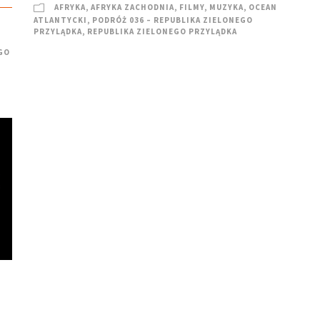
AFRYKA
,
AFRYKA ZACHODNIA
,
FILMY
,
MUZYKA
,
OCEAN
ATLANTYCKI
,
PODRÓŻ 036 – REPUBLIKA ZIELONEGO
PRZYLĄDKA
,
REPUBLIKA ZIELONEGO PRZYLĄDKA
GO