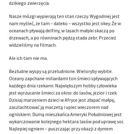
dzikiego zwierzęcia.
Nasze mózgi wypierają ten stan rzeczy. Wygodniej jest
nam myśleć, że tam – daleko – wszystko jest okey. Że w
oceanach pływają delfiny, w lasach małpki skaczą po
drzewach, a po równinach pędzą stada zebr. Przecież
widzieliśmy na filmach.
Ale ich tam nie ma.
Bezludne wyspy są przeludnione. Wieloryby wybite.
Oceany zapchane miliardami ton śmieci spływających
każdego dnia rzekami. Największym hobby człowieka
jest wyrzucanie śmieci za okno: do lasów, jezior i rzek.
Dzisiaj marzeniem dzieci w Afryce jest złapać małpę,
zaszlachtować ją maczetą i upiec wieczorem nad
ogniskiem. Dumą mieszkańca Ameryki Południowej jest
wykarczowanie kolejnego hektara lasów pod uprawę soi.
Najlepiej ogniem – puszczając przy okazji z dymem