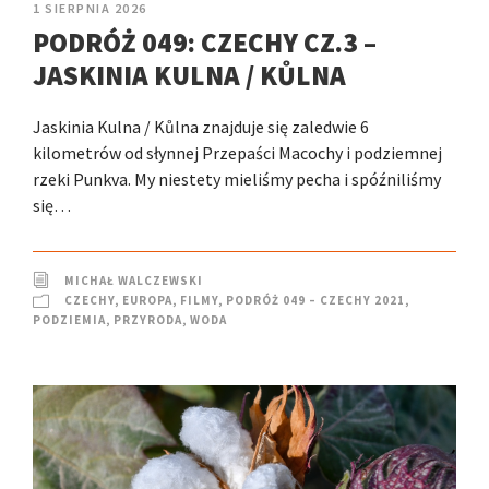
1 SIERPNIA 2026
PODRÓŻ 049: CZECHY CZ.3 –
JASKINIA KULNA / KŮLNA
Jaskinia Kulna / Kůlna znajduje się zaledwie 6
kilometrów od słynnej Przepaści Macochy i podziemnej
rzeki Punkva. My niestety mieliśmy pecha i spóźniliśmy
się…
MICHAŁ WALCZEWSKI
CZECHY
,
EUROPA
,
FILMY
,
PODRÓŻ 049 – CZECHY 2021
,
PODZIEMIA
,
PRZYRODA
,
WODA