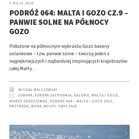
5 MAJA 2026
PODRÓŻ 064: MALTA I GOZO CZ.9 –
PANWIE SOLNE NA PÓŁNOCY
GOZO
Położone na północnym wybrzeżu Gozo baseny
solankowe – tzw. panwie solne – tworzą jeden z
najpiękniejszych i najbardziej inspirujących krajobrazów
całej Malty…
MICHAŁ WALCZEWSKI
EUROPA
,
EUROPA ZACHODNIA
,
GALERIE
,
MALTA I GOZO
,
MORZE ŚRÓDZIEMNE
,
PODRÓŻ 064 – MALTA I GOZO 2023
,
PRZYRODA
,
WODA
,
WYSPY
,
ZWYCZAJE