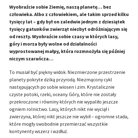
Wyobraźcie sobie Ziemię, naszą planetę… bez
człowieka. Albo z człowiekiem, ale takim sprzed kilku
tysięcy lat – gdy był on zaledwie jednym z dziesiątek
tysięcy gatunków zwierząt niezbyt odróżniającym się
od reszty. Wyobraźcie sobie czasy w których lasy,
góry i morza były wolne od działalności
wyprostowanej małpy, która rozmnożyła się później
niczym szarańcza…
To musiał być piękny widok. Niezmierzone przestrzenie
planety pokryte dziką przyrodą. Niezmącony cykl
następujących po sobie wiosen i zim. Krystalicznie
czyste potoki, rzeki, oceany. Góry, które nie zostały
przekroczone i równiny których nie wypaliło jeszcze
ogniem rolnictwo. Lasy, których nikt nie wyciął i
zwierzyna, której nikt jeszcze nie wybił – ogromne stada,
które mogły swobodnie przemierzać wszystkie
kontynenty wszerz i wzdłuż.