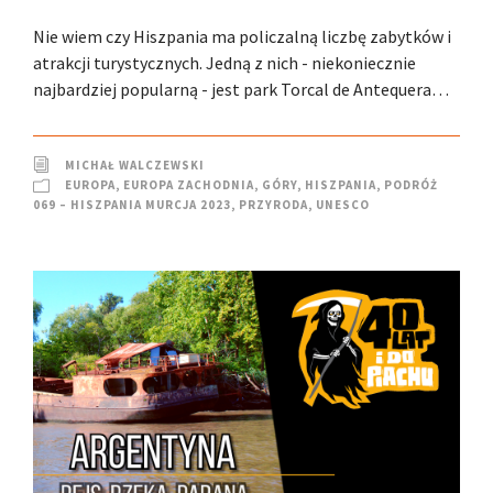
Nie wiem czy Hiszpania ma policzalną liczbę zabytków i
atrakcji turystycznych. Jedną z nich - niekoniecznie
najbardziej popularną - jest park Torcal de Antequera…
MICHAŁ WALCZEWSKI
EUROPA
,
EUROPA ZACHODNIA
,
GÓRY
,
HISZPANIA
,
PODRÓŻ
069 – HISZPANIA MURCJA 2023
,
PRZYRODA
,
UNESCO