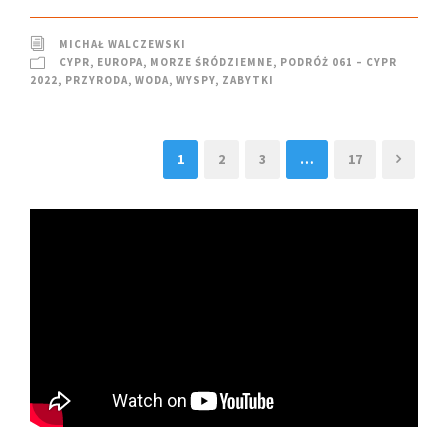
MICHAŁ WALCZEWSKI
CYPR
,
EUROPA
,
MORZE ŚRÓDZIEMNE
,
PODRÓŻ 061 – CYPR
2022
,
PRZYRODA
,
WODA
,
WYSPY
,
ZABYTKI
1
2
3
…
17