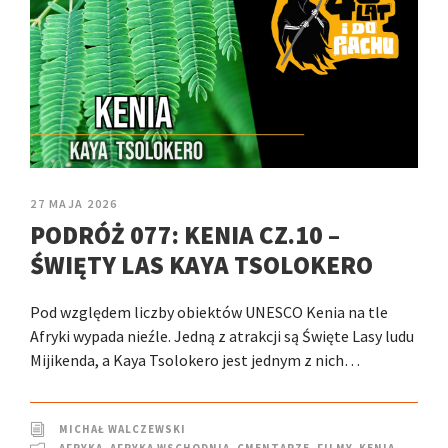
27 MAJA 2026
PODRÓŻ 077: KENIA CZ.10 –
ŚWIĘTY LAS KAYA TSOLOKERO
Pod względem liczby obiektów UNESCO Kenia na tle
Afryki wypada nieźle. Jedną z atrakcji są Święte Lasy ludu
Mijikenda, a Kaya Tsolokero jest jednym z nich…
MICHAŁ WALCZEWSKI
AFRYKA
,
AFRYKA WSCHODNIA
,
CMENTARZE
,
FILMY
,
KENIA
,