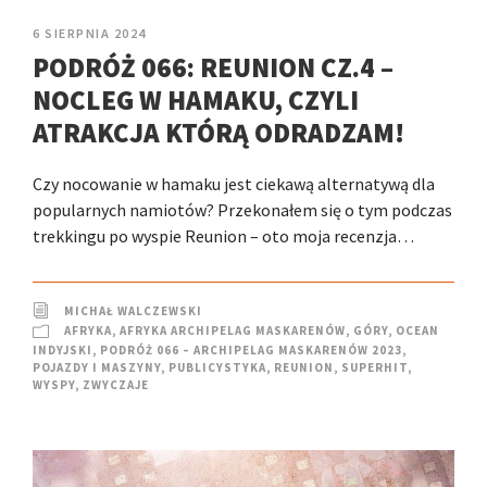
6 SIERPNIA 2024
PODRÓŻ 066: REUNION CZ.4 –
NOCLEG W HAMAKU, CZYLI
ATRAKCJA KTÓRĄ ODRADZAM!
Czy nocowanie w hamaku jest ciekawą alternatywą dla
popularnych namiotów? Przekonałem się o tym podczas
trekkingu po wyspie Reunion – oto moja recenzja…
MICHAŁ WALCZEWSKI
AFRYKA
,
AFRYKA ARCHIPELAG MASKARENÓW
,
GÓRY
,
OCEAN
INDYJSKI
,
PODRÓŻ 066 – ARCHIPELAG MASKARENÓW 2023
,
POJAZDY I MASZYNY
,
PUBLICYSTYKA
,
REUNION
,
SUPERHIT
,
WYSPY
,
ZWYCZAJE