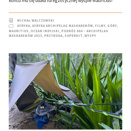
końcu mu się udała na egzotycznej wyspie Mauritius!
MICHAŁ WALCZEWSKI
AFRYKA
,
AFRYKA ARCHIPELAG MASKARENÓW
,
FILMY
,
GÓRY
,
MAURITIUS
,
OCEAN INDYJSKI
,
PODRÓŻ 066 – ARCHIPELAG
MASKARENÓW 2023
,
PRZYRODA
,
SUPERHIT
,
WYSPY