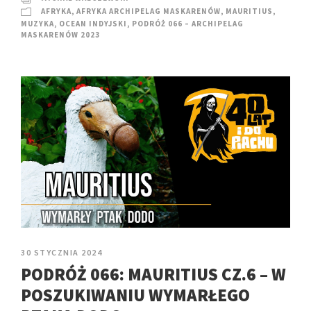
AFRYKA
,
AFRYKA ARCHIPELAG MASKARENÓW
,
MAURITIUS
,
MUZYKA
,
OCEAN INDYJSKI
,
PODRÓŻ 066 – ARCHIPELAG
MASKARENÓW 2023
30 STYCZNIA 2024
PODRÓŻ 066: MAURITIUS CZ.6 – W
POSZUKIWANIU WYMARŁEGO