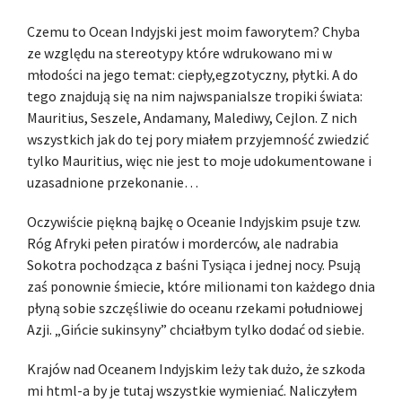
Czemu to Ocean Indyjski jest moim faworytem? Chyba
ze względu na stereotypy które wdrukowano mi w
młodości na jego temat: ciepły,egzotyczny, płytki. A do
tego znajdują się na nim najwspanialsze tropiki świata:
Mauritius, Seszele, Andamany, Malediwy, Cejlon. Z nich
wszystkich jak do tej pory miałem przyjemność zwiedzić
tylko Mauritius, więc nie jest to moje udokumentowane i
uzasadnione przekonanie…
Oczywiście piękną bajkę o Oceanie Indyjskim psuje tzw.
Róg Afryki pełen piratów i morderców, ale nadrabia
Sokotra pochodząca z baśni Tysiąca i jednej nocy. Psują
zaś ponownie śmiecie, które milionami ton każdego dnia
płyną sobie szczęśliwie do oceanu rzekami południowej
Azji. „Gińcie sukinsyny” chciałbym tylko dodać od siebie.
Krajów nad Oceanem Indyjskim leży tak dużo, że szkoda
mi html-a by je tutaj wszystkie wymieniać. Naliczyłem