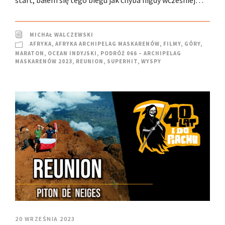
start; bałem się tego biegu jak chyba nigdy wcześniej…
MICHAŁ WALCZEWSKI
AFRYKA
,
AFRYKA ARCHIPELAG MASKARENÓW
,
FILMY
,
GÓRY
,
MARATON
,
OCEAN INDYJSKI
,
PODRÓŻ 066 – ARCHIPELAG
MASKARENÓW 2023
,
REUNION
,
SUPERHIT
,
WYSPY
20 WRZEŚNIA 2023