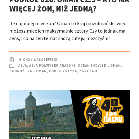
WIĘCEJ ŻON, NIŻ JEDNĄ?
Ile najlepiej mieć żon? Oman to kraj muzułmański, więc
możesz mieć ich maksymalnie cztery. Czy to jednak ma
sens, i co na ten temat sądzą tutejsi mężczyźni?
MICHAŁ WALCZEWSKI
AZJA
,
AZJA PÓŁWYSEP ARABSKI
,
OCEAN INDYJSKI
,
OMAN
,
PODRÓŻ 026 – OMAN
,
PUBLICYSTYKA
,
ZWYCZAJE