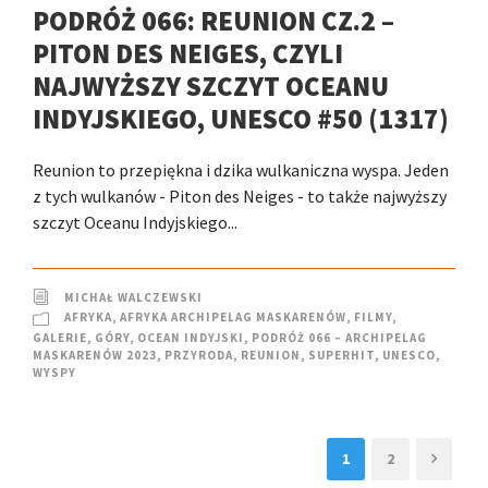
PODRÓŻ 066: REUNION CZ.2 –
PITON DES NEIGES, CZYLI
NAJWYŻSZY SZCZYT OCEANU
INDYJSKIEGO, UNESCO #50 (1317)
Reunion to przepiękna i dzika wulkaniczna wyspa. Jeden
z tych wulkanów - Piton des Neiges - to także najwyższy
szczyt Oceanu Indyjskiego...
MICHAŁ WALCZEWSKI
AFRYKA
,
AFRYKA ARCHIPELAG MASKARENÓW
,
FILMY
,
GALERIE
,
GÓRY
,
OCEAN INDYJSKI
,
PODRÓŻ 066 – ARCHIPELAG
MASKARENÓW 2023
,
PRZYRODA
,
REUNION
,
SUPERHIT
,
UNESCO
,
WYSPY
1
2