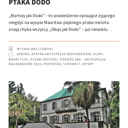
PTAKA DODO
„Martwy jak Dodo” - to powiedzenie opisujące żyjącego
niegdyś na wyspie Mauritius pięknego ptaka nielota
znają chyba wszyscy. „Głupi jak Dodo” – już niewielu…
MICHAŁ WALCZEWSKI
AFRYKA
,
AFRYKA ARCHIPELAG MASKARENÓW
,
FILMY
,
MAURITIUS
,
OCEAN INDYJSKI
,
PODRÓŻ 066 – ARCHIPELAG
MASKARENÓW 2023
,
PRZYRODA
,
SUPERHIT
,
WYSPY