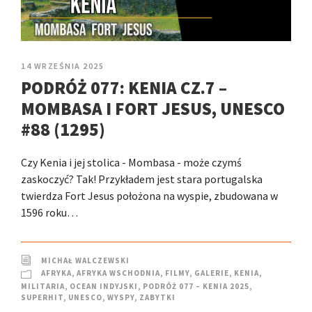
14 WRZEŚNIA 2025
PODRÓŻ 077: KENIA CZ.7 –
MOMBASA I FORT JESUS, UNESCO
#88 (1295)
Czy Kenia i jej stolica - Mombasa - może czymś
zaskoczyć? Tak! Przykładem jest stara portugalska
twierdza Fort Jesus położona na wyspie, zbudowana w
1596 roku…
MICHAŁ WALCZEWSKI
AFRYKA
,
AFRYKA WSCHODNIA
,
FILMY
,
GALERIE
,
KENIA
,
MILITARIA
,
OCEAN INDYJSKI
,
PODRÓŻ 077 – KENIA 2025
,
SUPERHIT
,
UNESCO
,
WYSPY
,
ZABYTKI