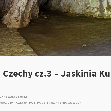
 Czechy cz.3 – Jaskinia Ku
CHAŁ WALCZEWSKI
RÓŻ 049 – CZECHY 2021
,
PODZIEMIA
,
PRZYRODA
,
WODA