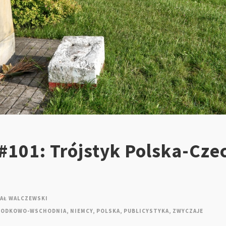
#101: Trójstyk Polska-Cze
AŁ WALCZEWSKI
RODKOWO-WSCHODNIA
,
NIEMCY
,
POLSKA
,
PUBLICYSTYKA
,
ZWYCZAJE