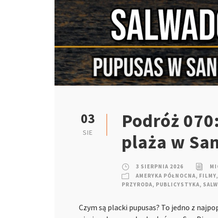
Podróż 070:
03
SIE
plaża w Sa
3 SIERPNIA 2026
MI
AMERYKA PÓŁNOCNA
,
FILMY
,
PRZYRODA
,
PUBLICYSTYKA
,
SAL
Czym są placki pupusas? To jedno z najpo