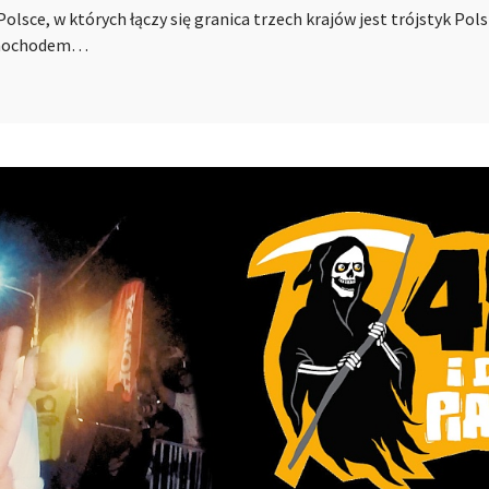
olsce, w których łączy się granica trzech krajów jest trójstyk Pol
samochodem…