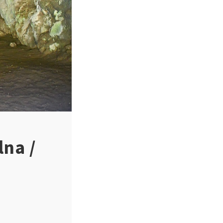
lna /