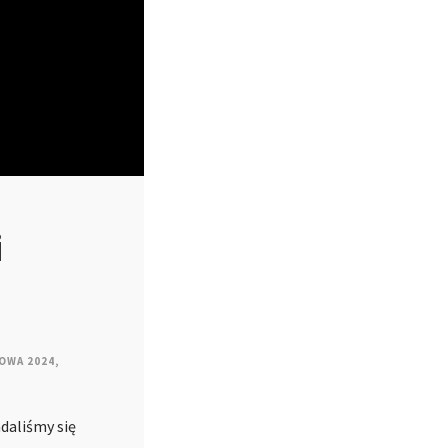
i
OWA 2024
,
daliśmy się