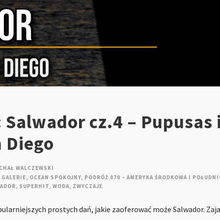
 Salwador cz.4 – Pupusas 
n Diego
CHAŁ WALCZEWSKI
GALERIE
,
OCEAN SPOKOJNY
,
PODRÓŻ 070 – AMERYKA ŚRODKOWA I POŁUDNI
WADOR
,
SUPERHIT
,
WODA
,
ZWYCZAJE
pularniejszych prostych dań, jakie zaoferować może Salwador. Zaja