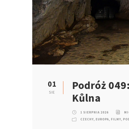
Podróż 049:
01
SIE
Kůlna
1 SIERPNIA 2026
MI
CZECHY
,
EUROPA
,
FILMY
,
POD