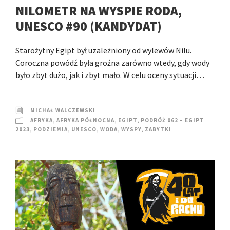
NILOMETR NA WYSPIE RODA,
UNESCO #90 (KANDYDAT)
Starożytny Egipt był uzależniony od wylewów Nilu.
Coroczna powódź była groźna zarówno wtedy, gdy wody
było zbyt dużo, jak i zbyt mało. W celu oceny sytuacji…
MICHAŁ WALCZEWSKI
AFRYKA
,
AFRYKA PÓŁNOCNA
,
EGIPT
,
PODRÓŻ 062 – EGIPT
2023
,
PODZIEMIA
,
UNESCO
,
WODA
,
WYSPY
,
ZABYTKI