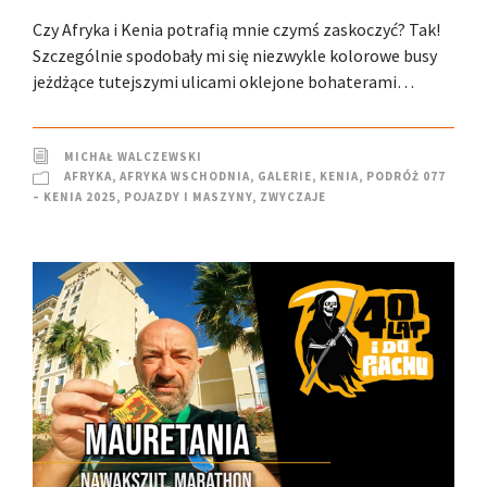
Czy Afryka i Kenia potrafią mnie czymś zaskoczyć? Tak!
Szczególnie spodobały mi się niezwykle kolorowe busy
jeżdżące tutejszymi ulicami oklejone bohaterami…
MICHAŁ WALCZEWSKI
AFRYKA
,
AFRYKA WSCHODNIA
,
GALERIE
,
KENIA
,
PODRÓŻ 077
– KENIA 2025
,
POJAZDY I MASZYNY
,
ZWYCZAJE