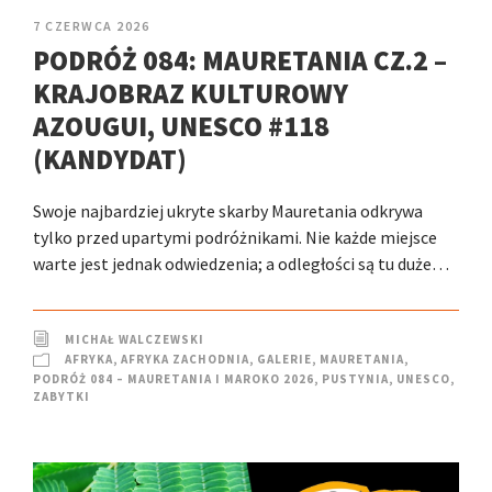
7 CZERWCA 2026
PODRÓŻ 084: MAURETANIA CZ.2 –
KRAJOBRAZ KULTUROWY
AZOUGUI, UNESCO #118
(KANDYDAT)
Swoje najbardziej ukryte skarby Mauretania odkrywa
tylko przed upartymi podróżnikami. Nie każde miejsce
warte jest jednak odwiedzenia; a odległości są tu duże…
MICHAŁ WALCZEWSKI
AFRYKA
,
AFRYKA ZACHODNIA
,
GALERIE
,
MAURETANIA
,
PODRÓŻ 084 – MAURETANIA I MAROKO 2026
,
PUSTYNIA
,
UNESCO
,
ZABYTKI