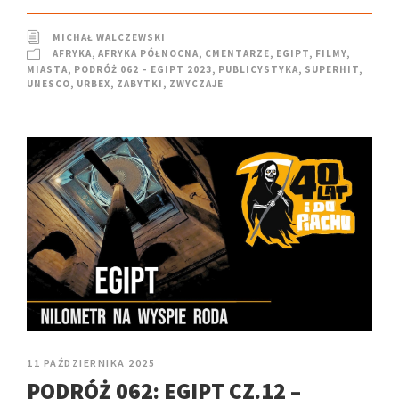
MICHAŁ WALCZEWSKI
AFRYKA
,
AFRYKA PÓŁNOCNA
,
CMENTARZE
,
EGIPT
,
FILMY
,
MIASTA
,
PODRÓŻ 062 – EGIPT 2023
,
PUBLICYSTYKA
,
SUPERHIT
,
UNESCO
,
URBEX
,
ZABYTKI
,
ZWYCZAJE
11 PAŹDZIERNIKA 2025
PODRÓŻ 062: EGIPT CZ.12 –