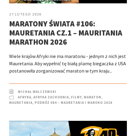
27 LUTEGO 2026
MARATONY ŚWIATA #106:
MAURETANIA CZ.1 – MAURITANIA
MARATHON 2026
Wiele krajów Afryki nie ma maratonu - jednym z nich jest
Mauretania. Aby wypełnić tę białą plamę biegaczka z USA
postanowiła zorganizować maraton w tym kraju...
MICHAŁ WALCZEWSKI
AFRYKA
,
AFRYKA ZACHODNIA
,
FILMY
,
MARATON
,
MAURETANIA
,
PODRÓŻ 084 – MAURETANIA I MAROKO 2026