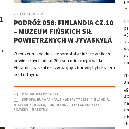
go
zł
5 STYCZNIA 2025
1
Fi
PODRÓŻ 056: FINLANDIA CZ.10
pr
– MUZEUM FIŃSKICH SIŁ
45
POWIETRZNYCH W JYVÄSKYLÄ
zw
wy
em
W muzeum znajdują się samoloty służące w siłach
dz
powietrznych od lat 20-tych minionego wieku.
mo
Finlandia na skutek tzw. wojny-zimowej była krajem
neutralnym…
Ni
an
„g
MICHAŁ WALCZEWSKI
zł
EUROPA
,
EUROPA KRAJE NADBAŁTYCKIE
,
FINLANDIA
,
na
MILITARIA
,
MUZEA
,
PODRÓŻ 056 – FINLANDIA 2022
,
an
POJAZDY I MASZYNY
pi
(b