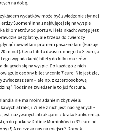
otych na dobę.
zykładem wydatków może być zwiedzanie słynnej
ierdzy Suomenlinna znajdującej się na wyspie
lka kilometrów od portu w Helsinkach; wstęp jest
rawdzie bezpłatny, ale trzeba do twierdzy
płynąć niewielkim promem pasażerskim (kursuje
 20 minut). Cena biletu dwustronnego to 8 euro, a
 tego wypada kupić bilety do kilku muzeów
ajdujących się na wyspie. Do każdego z nich
owiązuje osobny bilet w cenie 7 euro. Nie jest źle,
y zwiedzasz sam – ale np. z czteroosobową
dziną? Rodzinne zwiedzenie to już fortuna.
nlandia nie ma moim zdaniem zbyt wielu
ekawych atrakcji. Wiele z nich jest naciąganych –
b jest nazywanych atrakcjami z braku konkurencji.
tęp do parku w Dolinie Muminków to 32 euro od
oby (!) A co czeka nas na miejscu? Domek