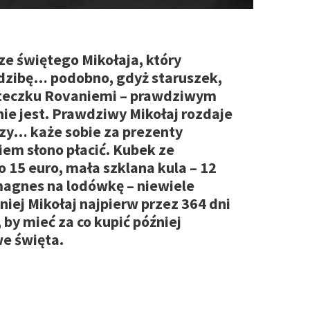
 ze świętego Mikołaja, który
dzibę… podobno, gdyż staruszek,
steczku Rovaniemi – prawdziwym
ie jest. Prawdziwy Mikołaj rozdaje
szy… każe sobie za prezenty
em słono płacić. Kubek ze
 15 euro, mała szklana kula – 12
agnes na lodówkę – niewiele
niej Mikołaj najpierw przez 364 dni
 by mieć za co kupić później
e święta.