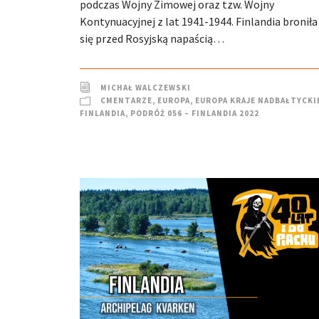
podczas Wojny Zimowej oraz tzw. Wojny
Kontynuacyjnej z lat 1941-1944. Finlandia broniła
się przed Rosyjską napaścią…
MICHAŁ WALCZEWSKI
CMENTARZE
,
EUROPA
,
EUROPA KRAJE NADBAŁTYCKI
FINLANDIA
,
PODRÓŻ 056 – FINLANDIA 2022