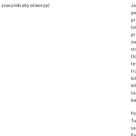
ij znaczniki aby otworzyć
Ja
po
pr
lo
pr
zw
st
Oc
te
tr
ki
ki
ta
ba
Po
Tu
sa
Fi