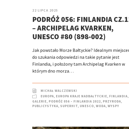
22 LIPCA 2025
PODRÓŻ 056: FINLANDIA CZ.1
– ARCHIPELAG KVARKEN,
UNESCO #80 (898-002)
Jak powstało Morze Bałtyckie? Idealnym miejsc
do szukania odpowiedzi na takie pytanie jest
Finlandia, i położony tam Archipelag Kvarken w
którym dno morza…
MICHAŁ WALCZEWSKI
EUROPA
,
EUROPA KRAJE NADBAŁTYCKIE
,
FINLANDIA
,
GALERIE
,
PODRÓŻ 056 – FINLANDIA 2022
,
PRZYRODA
,
PUBLICYSTYKA
,
SUPERHIT
,
UNESCO
,
WODA
,
WYSPY