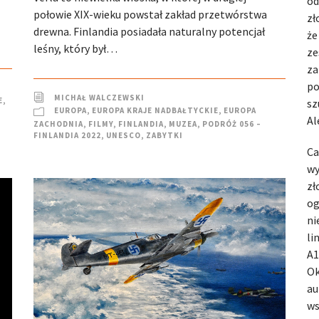
od
połowie XIX-wieku powstał zakład przetwórstwa
zł
drewna. Finlandia posiadała naturalny potencjał
że
leśny, który był…
ze
za
po
MICHAŁ WALCZEWSKI
E
,
sz
EUROPA
,
EUROPA KRAJE NADBAŁTYCKIE
,
EUROPA
Al
ZACHODNIA
,
FILMY
,
FINLANDIA
,
MUZEA
,
PODRÓŻ 056 –
FINLANDIA 2022
,
UNESCO
,
ZABYTKI
Ca
wy
zł
og
ni
li
A1
Ok
au
ws