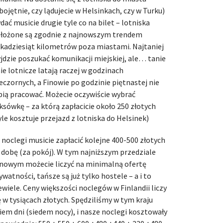
bojętnie, czy lądujecie w Helsinkach, czy w Turku)
dać musicie drugie tyle co na bilet – lotniska
łożone są zgodnie z najnowszym trendem
lkadziesiąt kilometrów poza miastami. Najtaniej
jdzie poszukać komunikacji miejskiej, ale… tanie
nie lotnicze latają raczej w godzinach
eczornych, a Finowie po godzinie piętnastej nie
bią pracować. Możecie oczywiście wybrać
ksówkę – za którą zapłacicie około 250 złotych
yle kosztuje przejazd z lotniska do Helsinek)
 noclegi musicie zapłacić kolejne 400-500 złotych
 dobę (za pokój). W tym najniższym przedziale
nowym możecie liczyć na minimalną ofertę
ywatności, tańsze są już tylko hostele – a i to
ewiele. Ceny większości noclegów w Finlandii liczy
ę w tysiącach złotych. Spędziliśmy w tym kraju
iem dni (siedem nocy), i nasze noclegi kosztowały