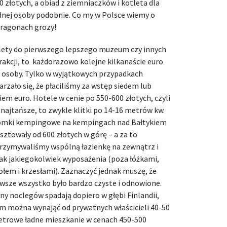
0 złotych, a obiad z ziemniaczków i kotleta dla
dnej osoby podobnie. Co my w Polsce wiemy o
ragonach grozy!
lety do pierwszego lepszego muzeum czy innych
rakcji, to każdorazowo kolejne kilkanaście euro
 osoby. Tylko w wyjątkowych przypadkach
arzało się, że płaciliśmy za wstęp siedem lub
iem euro. Hotele w cenie po 550-600 złotych, czyli
 najtańsze, to zwykle klitki po 14-16 metrów kw.
mki kempingowe na kempingach nad Bałtykiem
sztowały od 600 złotych w górę – a za to
rzymywaliśmy wspólną łazienkę na zewnątrz i
ak jakiegokolwiek wyposażenia (poza łóżkami,
ołem i krzesłami). Zaznaczyć jednak muszę, że
wsze wszystko było bardzo czyste i odnowione.
ny noclegów spadają dopiero w głębi Finlandii,
m można wynająć od prywatnych właścicieli 40-50
trowe ładne mieszkanie w cenach 450-500