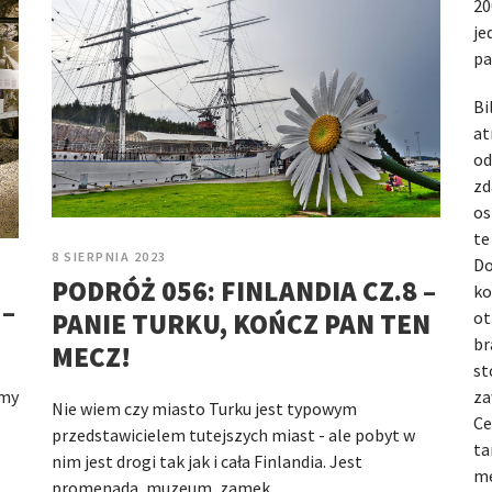
20
je
pa
Bi
at
od
zd
os
te
8 SIERPNIA 2023
Do
PODRÓŻ 056: FINLANDIA CZ.8 –
ko
 –
PANIE TURKU, KOŃCZ PAN TEN
ot
br
MECZ!
st
za
śmy
Nie wiem czy miasto Turku jest typowym
Ce
przedstawicielem tutejszych miast - ale pobyt w
ta
nim jest drogi tak jak i cała Finlandia. Jest
me
promenada, muzeum, zamek…