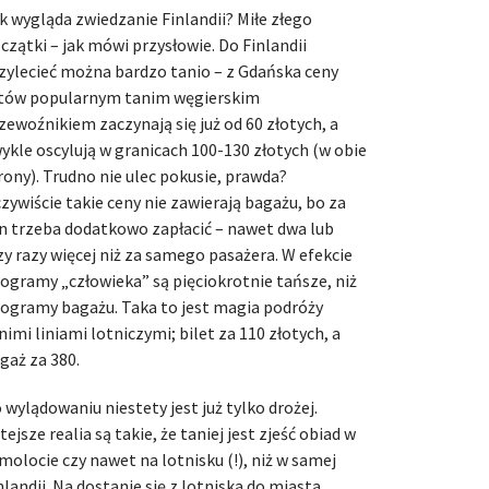
k wygląda zwiedzanie Finlandii? Miłe złego
czątki – jak mówi przysłowie. Do Finlandii
zylecieć można bardzo tanio – z Gdańska ceny
tów popularnym tanim węgierskim
zewoźnikiem zaczynają się już od 60 złotych, a
ykle oscylują w granicach 100-130 złotych (w obie
rony). Trudno nie ulec pokusie, prawda?
zywiście takie ceny nie zawierają bagażu, bo za
n trzeba dodatkowo zapłacić – nawet dwa lub
zy razy więcej niż za samego pasażera. W efekcie
logramy „człowieka” są pięciokrotnie tańsze, niż
logramy bagażu. Taka to jest magia podróży
nimi liniami lotniczymi; bilet za 110 złotych, a
gaż za 380.
 wylądowaniu niestety jest już tylko drożej.
tejsze realia są takie, że taniej jest zjeść obiad w
molocie czy nawet na lotnisku (!), niż w samej
nlandii. Na dostanie się z lotniska do miasta