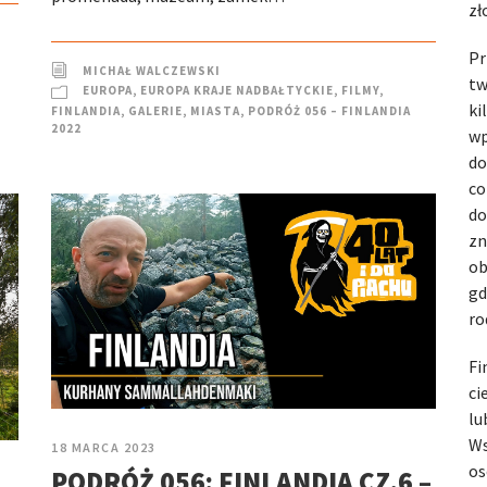
zł
Pr
MICHAŁ WALCZEWSKI
tw
EUROPA
,
EUROPA KRAJE NADBAŁTYCKIE
,
FILMY
,
ki
FINLANDIA
,
GALERIE
,
MIASTA
,
PODRÓŻ 056 – FINLANDIA
2022
wp
do
co
do
zn
ob
gd
ro
Fi
ci
lu
Ws
18 MARCA 2023
os
PODRÓŻ 056: FINLANDIA CZ.6 –