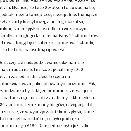
powiednio: 550 + 550 + 600 +480 +440 + 230 +480
otych. Myślicie, że te 230 złotych to dowód na to,
 jednak można taniej? Cóż, niezupełnie. Pieniądze
szły z karty kredytowej, a nocleg okazał się
mkniętym rosyjskim ośrodkiem wczasowym
środku odległego lasu. Jechaliśmy 19 kilometrów
utrową drogą by ostatecznie pocałować klamkę.
e to historia na osobną opowieść.
łe szczęście nadspodziewanie udał nam się
najem auta na lotnisku: zapłaciliśmy 1200
otych za siedem dni. Jest to cena na
ólnoświatowym, akceptowalnym poziomie. Miłą
espodzianką był fakt, że pomimo rezerwacji on-
ne najtańszego auta otrzymaliśmy… Mercedesa
80 z automatem zmiany biegów, nawigacją itd.
azało się, że w wypożyczalni skończyły się tanie
ta i musieli nam dać to, co było pod ręką –
pomnianego A180. Dalej jednak było już tylko