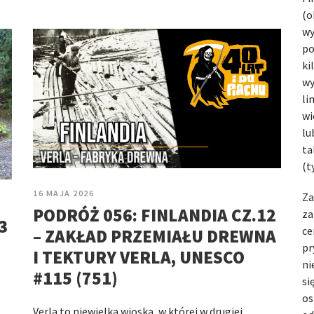
(o
wy
po
ki
wy
li
wi
lu
ta
(t
16 MAJA 2026
Za
PODRÓŻ 056: FINLANDIA CZ.12
za
3
ce
– ZAKŁAD PRZEMIAŁU DREWNA
pr
I TEKTURY VERLA, UNESCO
ni
#115 (751)
si
os
Verla to niewielka wioska, w której w drugiej