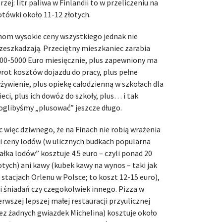
rzej: litr paliwa w Finlandii to w przeliczeniu na
otówki około 11-12 złotych.
nom wysokie ceny wszystkiego jednak nie
zeszkadzają. Przeciętny mieszkaniec zarabia
00-5000 Euro miesięcznie, plus zapewniony ma
rot kosztów dojazdu do pracy, plus pełne
żywienie, plus opiekę całodzienną w szkołach dla
ieci, plus ich dowóz do szkoły, plus… i tak
glibyśmy „plusować” jeszcze długo.
c więc dziwnego, że na Finach nie robią wrażenia
i ceny lodów (w ulicznych budkach popularna
ałka lodów” kosztuje 4.5 euro – czyli ponad 20
otych) ani kawy (kubek kawy na wynos – taki jak
 stacjach Orlenu w Polsce; to koszt 12-15 euro),
i śniadań czy czegokolwiek innego. Pizza w
erwszej lepszej małej restauracji przyulicznej
ez żadnych gwiazdek Michelina) kosztuje około