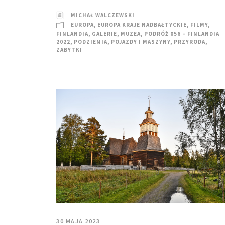
MICHAŁ WALCZEWSKI
EUROPA
,
EUROPA KRAJE NADBAŁTYCKIE
,
FILMY
,
FINLANDIA
,
GALERIE
,
MUZEA
,
PODRÓŻ 056 – FINLANDIA
2022
,
PODZIEMIA
,
POJAZDY I MASZYNY
,
PRZYRODA
,
ZABYTKI
30 MAJA 2023