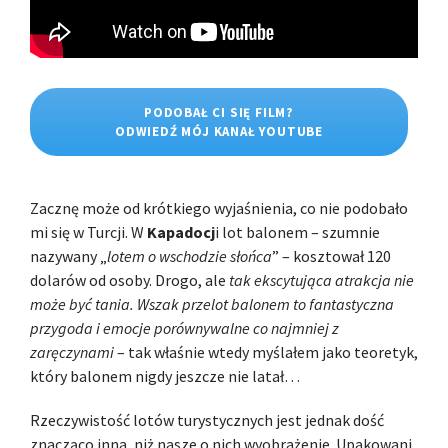
PODOBAŁ CI SIĘ FILM?
ODWIEDŹ MÓJ KANAŁ YOUTUBE
Zacznę może od krótkiego wyjaśnienia, co nie podobało
mi się w Turcji. W
Kapadocj
i lot balonem – szumnie
nazywany „
lotem o wschodzie słońca
” – kosztował 120
dolarów od osoby. Drogo, ale
tak ekscytująca atrakcja nie
może być tania. Wszak przelot balonem to fantastyczna
przygoda i emocje porównywalne co najmniej z
zaręczynami
– tak właśnie wtedy myślałem jako teoretyk,
który balonem nigdy jeszcze nie latał…
Rzeczywistość lotów turystycznych jest jednak dość
znacząco inna, niż nasze o nich wyobrażenie. Upakowani