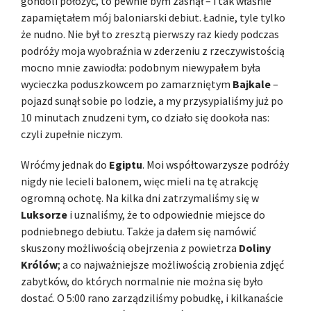
gondoli położyć, to pewnie bym zasnął – i tak właśnie
zapamiętałem mój baloniarski debiut. Ładnie, tyle tylko
że nudno. Nie był to zresztą pierwszy raz kiedy podczas
podróży moja wyobraźnia w zderzeniu z rzeczywistością
mocno mnie zawiodła: podobnym niewypałem była
wycieczka poduszkowcem po zamarzniętym
Bajkale
–
pojazd sunął sobie po lodzie, a my przysypialiśmy już po
10 minutach znudzeni tym, co działo się dookoła nas:
czyli zupełnie niczym.
Wróćmy jednak do
Egiptu
. Moi współtowarzysze podróży
nigdy nie lecieli balonem, więc mieli na tę atrakcję
ogromną ochotę. Na kilka dni zatrzymaliśmy się w
Luksorze
i uznaliśmy, że to odpowiednie miejsce do
podniebnego debiutu. Także ja dałem się namówić
skuszony możliwością obejrzenia z powietrza
Doliny
Królów
; a co najważniejsze możliwością zrobienia zdjęć
zabytków, do których normalnie nie można się było
dostać. O 5:00 rano zarządziliśmy pobudkę, i kilkanaście