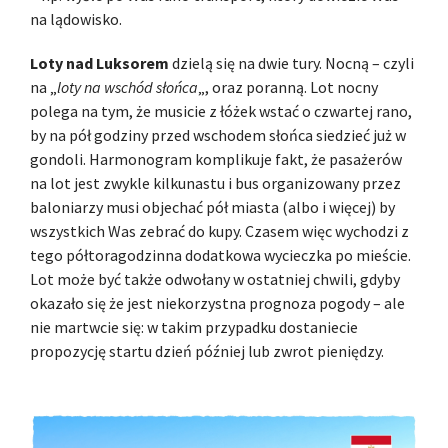
na lądowisko.
Loty nad Luksorem
dzielą się na dwie tury. Nocną – czyli
na „
loty na wschód słońca
„, oraz poranną. Lot nocny
polega na tym, że musicie z łóżek wstać o czwartej rano,
by na pół godziny przed wschodem słońca siedzieć już w
gondoli. Harmonogram komplikuje fakt, że pasażerów
na lot jest zwykle kilkunastu i bus organizowany przez
baloniarzy musi objechać pół miasta (albo i więcej) by
wszystkich Was zebrać do kupy. Czasem więc wychodzi z
tego półtoragodzinna dodatkowa wycieczka po mieście.
Lot może być także odwołany w ostatniej chwili, gdyby
okazało się że jest niekorzystna prognoza pogody – ale
nie martwcie się: w takim przypadku dostaniecie
propozycję startu dzień później lub zwrot pieniędzy.