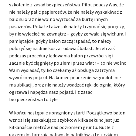
szkolenie z zasad bezpieczeństwa. Pilot pouczy Was, że
nie należy palić papierosów, że nie należy wyskakiwać z
balonu oraz nie wolno wyrzucać za burtę innych
pasażerów. Pokaże także jak należy trzymać się poręczy,
by nie wylecieć na zewnątrz – gdyby zerwała się wichura. I
pamiętajcie: gdyby balon zaczął spadać, to należy
położyć się na dnie kosza i udawać balast. Jeżeli zaś
podczas procedury lądowania balon przewróci się i
zacznie być ciągnięty po ziemi przez wiatr – to nie wolno
Wam wysiadać, tylko czekamy aż obsługa zatrzyma
wywrócony pojazd. Na koniec pouczenie: w gondoli nie
ma ubikacji, oraz nie należy wsadzać ręki do ognia, który
ogrzewa i napędza nasz pojazd. I z zasad
bezpieczeństwa to tyle.
W końcu następuje upragniony start! Początkowo balon
wznosi się zaskakująco szybko: w kilka sekund jest już
kilkanaście metrów nad poziomem gruntu. Butle z
gazem dostarczają paliwo do palników, a te z rykiem