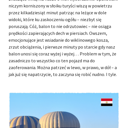
niczym korniszony w słoiku turyści wiszą w powietrzu
przez kilkadziesiąt minut patrząc na leżące w dole
widoki, które ku zaskoczeniu ogółu – niezbyt się
poruszają. Cóż, balon to nie odrzutowiec – nie osiąga
prędkości zapierających dech w piersiach. Owszem,
emocjonujące jest wsiadanie do wiklinowego kosza,
zrzut obciążenia, i pierwsze minuty po starcie gdy nasz
balon unosi się coraz wyżej i wyżej… Problem w tym, że
zasadniczo to wszystko co ten pojazd ma do
zaoferowania. Można patrzeć w lewo, w prawo, w dół – a
jak już się napatrzycie, to zaczyna się robić nudno. I tyle.