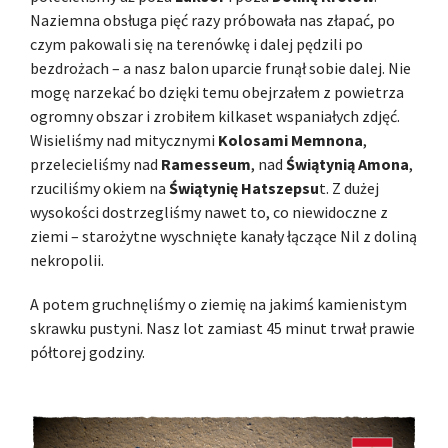
Naziemna obsługa pięć razy próbowała nas złapać, po
czym pakowali się na terenówkę i dalej pędzili po
bezdrożach – a nasz balon uparcie frunął sobie dalej. Nie
mogę narzekać bo dzięki temu obejrzałem z powietrza
ogromny obszar i zrobiłem kilkaset wspaniałych zdjęć.
Wisieliśmy nad mitycznymi
Kolosami Memnona
,
przelecieliśmy nad
Ramesseum
, nad
Świątynią Amona
,
rzuciliśmy okiem na
Świątynię Hatszepsu
t. Z dużej
wysokości dostrzegliśmy nawet to, co niewidoczne z
ziemi – starożytne wyschnięte kanały łączące Nil z doliną
nekropolii.
A potem gruchnęliśmy o ziemię na jakimś kamienistym
skrawku pustyni. Nasz lot zamiast 45 minut trwał prawie
półtorej godziny.