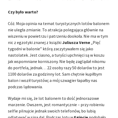
Czy było warto?
Cóż. Moja opinia na temat turystycznych lotów balonem
nie uległa zmianie. To atrakcja polegająca głównie na
wiszeniu w powietrzu i patrzeniu dookoła. Nie ma w tym
nic z egzotyki znanej z książki
Juliusza Verne
„Pięć
tygodni w balonie” którą zaczytywałem się jako
nastolatek. Jest ciasno, a turyści upchnięci są w koszu
jak wspomniane korniszony. Nie będę zaglądał nikomu
do portfela, jednak… 22 osoby razy 50 dolarów to jest
1100 dolarów za godzinny lot. Sam chętnie kupiłbym
balon i woził turystów; a mój szwagier łapałby nas
podczas lądowania.
Wydaje mi się, że lot balonem to dość jednorazowe
marzenie. Owszem, jest romantycznie – przy robieniu
selfie pilnujcie jednak swoich telefonów, bo lubią
odlatywać w siną dal. Podczas lotu w
Egipcie
podobało