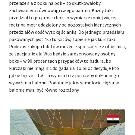
przełażenia z boku na bok – to skutkowałoby
zachwianiem równowagi całego balonu. Każdy taki
przedział to po prostu boks o wymiarze mniej więcej
metr na metr oddzielony od pozostałych identycznych
przedziałów dość wysoką ścianką. Do jednego przedziału
pakowanych jest 4-5 turystów, zupełnie jak kurczaki.
Podczas zakupu biletów możecie spotkać się z obietnicą,
że specjalnie dla Was będzie zarezerwowany osobny
boks – w 90 procentach przypadków to bzdura, bo
kurczaki nie mają nic do gadania: to pilot decyduje kto
gdzie będzie stał – a wynika to z potrzeby dokładnego
wyważenia balonu. Podobnie jak w samolocie ciężar w
balonie musi być równo rozłożony.