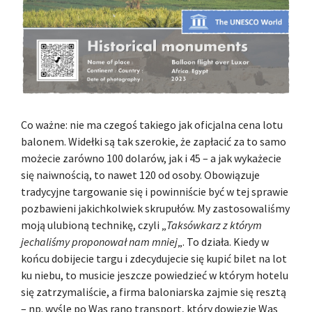
Co ważne: nie ma czegoś takiego jak oficjalna cena lotu
balonem. Widełki są tak szerokie, że zapłacić za to samo
możecie zarówno 100 dolarów, jak i 45 – a jak wykażecie
się naiwnością, to nawet 120 od osoby. Obowiązuje
tradycyjne targowanie się i powinniście być w tej sprawie
pozbawieni jakichkolwiek skrupułów. My zastosowaliśmy
moją ulubioną technikę, czyli „
Taksówkarz z którym
jechaliśmy proponował nam mniej
„. To działa. Kiedy w
końcu dobijecie targu i zdecydujecie się kupić bilet na lot
ku niebu, to musicie jeszcze powiedzieć w którym hotelu
się zatrzymaliście, a firma baloniarska zajmie się resztą
– np. wyśle po Was rano transport, który dowiezie Was