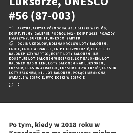
Luksorze, UNESCO
#56 (87-003)
AFRYKA
,
AFRYKA PÓŁNOCNA
,
AZJA BLISKI WSCHÓD
,
EGIPT
,
FILMY
,
GALERIE
,
PODRÓŻ 062 – EGIPT 2023
,
POJAZDY
I MASZYNY
,
SUPERHIT
,
UNESCO
,
ZABYTKI
DOLINA KRÓLÓW
,
DOLINA KRÓLÓW LOTY BALONEM
,
EGIPT
,
EGIPT ATRAKCJE
,
EGIPT CO ZWIEDZIĆ
,
EGIPT LOT
BALONEM CZY WARTO?
,
EGIPT LOTY BALONEM
,
ILE
KOSZTUJE LOT BALONEM W EGIPCIE
,
LOT BALONEM
,
LOT
BALONEM NAD NILEM
,
LOTY BALONEM NAD LUKSOREM
,
LUKSOR
,
LUKSOR ATRAKCJE
,
LUKSOR CO ZWIEDZIĆ?
,
LUKSOR
LOTY BALONEM
,
NIL LOT BALONEM
,
POSĄGI MEMNONA
,
WAKACJE W EGIPCIE
,
WYCIECZKI W EGIPCIE
0
Po tym, kiedy w 2018 roku w
Kapadocji po raz pierwszy miałem