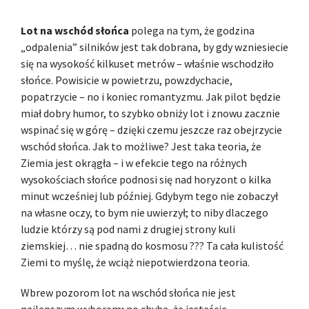
Lot na wschód słońca
polega na tym, że godzina
„odpalenia” silników jest tak dobrana, by gdy wzniesiecie
się na wysokość kilkuset metrów – właśnie wschodziło
słońce. Powisicie w powietrzu, powzdychacie,
popatrzycie – no i koniec romantyzmu. Jak pilot będzie
miał dobry humor, to szybko obniży lot i znowu zacznie
wspinać się w górę – dzięki czemu jeszcze raz obejrzycie
wschód słońca. Jak to możliwe? Jest taka teoria, że
Ziemia jest okrągła – i w efekcie tego na różnych
wysokościach słońce podnosi się nad horyzont o kilka
minut wcześniej lub później. Gdybym tego nie zobaczył
na własne oczy, to bym nie uwierzył; to niby dlaczego
ludzie którzy są pod nami z drugiej strony kuli
ziemskiej… nie spadną do kosmosu ??? Ta cała kulistość
Ziemi to myślę, że wciąż niepotwierdzona teoria.
Wbrew pozorom lot na wschód słońca nie jest