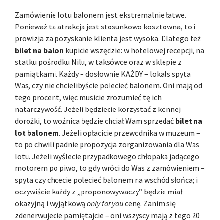
Zamówienie lotu balonem jest ekstremalnie łatwe.
Ponieważ ta atrakcja jest stosunkowo kosztowna, to i
prowizja za pozyskanie klienta jest wysoka. Dlatego też
bilet na balon
kupicie wszędzie: w hotelowej recepcji, na
statku pośrodku Nilu, w taksówce oraz w sklepie z
pamiątkami. Każdy – dosłownie KAŻDY – lokals spyta
Was, czy nie chcielibyście polecieć balonem. Oni mają od
tego procent, więc musicie zrozumieć tę ich
natarczywość. Jeżeli będziecie korzystać z konnej
dorożki, to woźnica będzie chciał Wam sprzedać
bilet na
lot balonem
. Jeżeli opłacicie przewodnika w muzeum –
to po chwili padnie propozycja zorganizowania dla Was
lotu. Jeżeli wyślecie przypadkowego chłopaka jadącego
motorem po piwo, to gdy wróci do Was z zamówieniem –
spyta czy chcecie polecieć balonem na wschód słońca; i
oczywiście każdy z „proponowywaczy” będzie miał
okazyjną i wyjątkową
only for you
cenę. Zanim się
zdenerwujecie pamiętajcie – oni wszyscy mają z tego 20