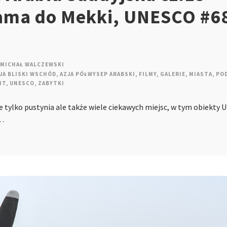
ama do Mekki, UNESCO #6
MICHAŁ WALCZEWSKI
JA BLISKI WSCHÓD
,
AZJA PÓŁWYSEP ARABSKI
,
FILMY
,
GALERIE
,
MIASTA
,
POD
IT
,
UNESCO
,
ZABYTKI
e tylko pustynia ale także wiele ciekawych miejsc, w tym obiekty
j…