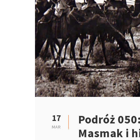
Podróż 050:
17
MAR
Masmak i hi