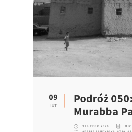
Podróż 050:
09
LUT
Murabba Pa
9 LUTEGO 2026
MIC
ARABIA SAUDYJSKA
,
AZJA
,
AZ