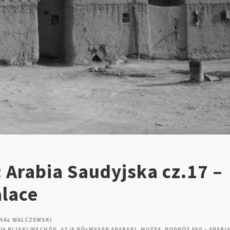
 Arabia Saudyjska cz.17 –
lace
HAŁ WALCZEWSKI
JA BLISKI WSCHÓD
,
AZJA PÓŁWYSEP ARABSKI
,
MUZEA
,
PODRÓŻ 050 – ARABI