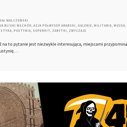
HAŁ WALCZEWSKI
JA BLISKI WSCHÓD
,
AZJA PÓŁWYSEP ARABSKI
,
GALERIE
,
MILITARIA
,
MUZEA
,
YSTYKA
,
PUSTYNIA
,
SUPERHIT
,
ZABYTKI
,
ZWYCZAJE
 na to pytanie jest niezwykle interesująca, miejscami przypomina
pustynię…