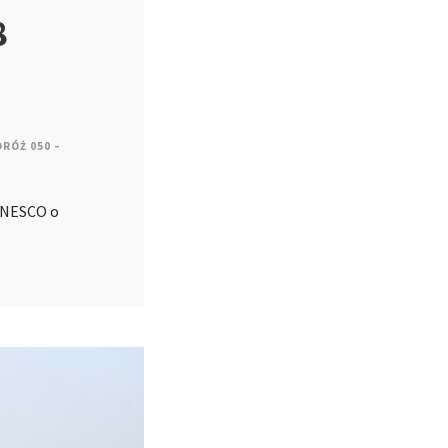
8
RÓŻ 050 –
 UNESCO o