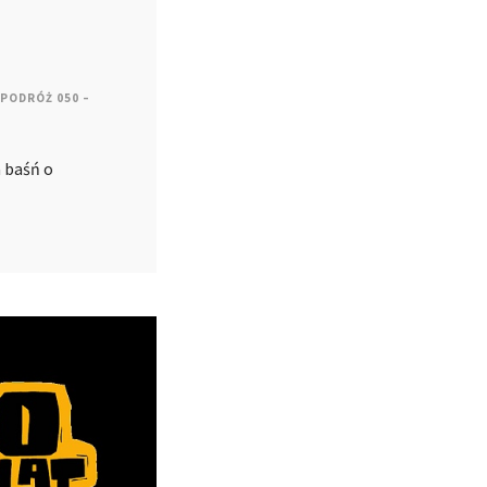
PODRÓŻ 050 –
 baśń o